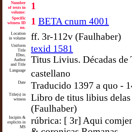
Number
1
of texts in
volume:
Specific
1
BETA cnum 4001
witness ID
no.
Location
ff. 3r-112v (Faulhaber)
in volume
Uniform
texid 1581
Title
IDno,
Titus Livius. Décadas de 
Author
and Title
Language
castellano
Date
Traducido 1397 a quo - 
Title(s) in
Libro de titus libius del
witness
(Faulhaber)
Incipits &
rúbrica: [ 3r] Aqui comjenç
explicits in
MS
& coronjcas Romanas … 