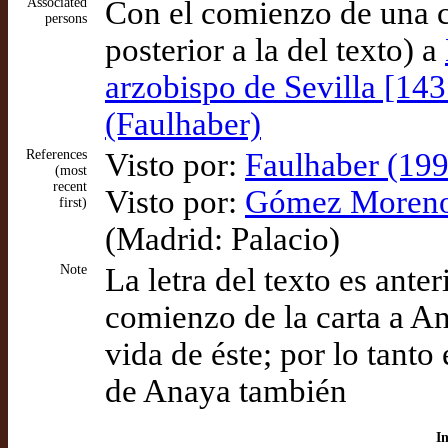
Associated
Con el comienzo de una ca
persons
posterior a la del texto) a
arzobispo de Sevilla [14
(Faulhaber)
References
Visto por:
Faulhaber (199
(most
recent
Visto por:
Gómez Moreno (
first)
(Madrid: Palacio)
Note
La letra del texto es anteri
comienzo de la carta a A
vida de éste; por lo tanto
de Anaya también
I