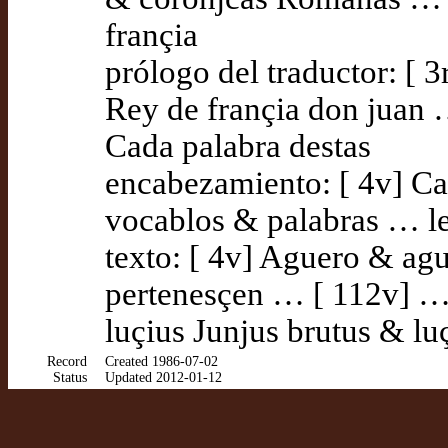
françia
prólogo del traductor: [ 3
Rey de françia don juan 
Cada palabra destas
encabezamiento: [ 4v] Ca
vocablos & palabras … le
texto: [ 4v] Aguero & ag
pertenesçen … [ 112v] … 
luçius Junjus brutus & lu
Record
Created 1986-07-02
Status
Updated 2012-01-12