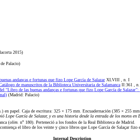
lacorta 2015)
 de Palacio)
s buenas andanças e fortunas que fizo Lope García de Salazar
XLVIII , n. I
Catálogo de manuscritos de la Biblioteca Universitaria de Salamanca
II:361 , n
a del “Libro de las buenas andanças e fortunas que fizo Lope García de Salazar
nal)
(Madrid: Palacio)
.) en papel. Caja de escritura: 325 × 175 mm. Encuadernación (385 × 255 mm.
ió Lope García de Salazar, y es una historia desde la entrada de los moros en 
o
anca (
olim.
n
180). Perteneció a los fondos de la Real Biblioteca de Madrid.
í comiença el libro de los veinte y çinco libros que Lope García de Salaçar fizo 
Internal Description