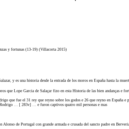
nzas y fortunas (13-19) (Villacorta 2015)
lazar, y es una historia desde la entrada de los moros en España hasta la muer
ibros que Lope Garcia de Salaçar fizo en esta Historia de las bien andanças e fo
rigo que fue el 31 rey que reyno sobre los godos e 26 que reyno en España e 
n Rodrigo … [ 283v] … e furon captivos quatro mil personas e mas
n Alonso de Portugal con grande armada e crusada del sancto padre en Berveria 