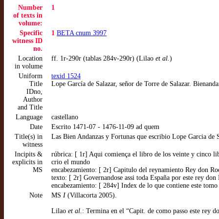
Number
1
of texts in
volume:
Specific
1
BETA cnum 3997
witness ID
no.
Location
ff. 1r-290r (tablas 284v-290r) (Lilao
et al.
)
in volume
Uniform
texid 1524
Title
Lope García de Salazar, señor de Torre de Salazar. Bienanda
IDno,
Author
and Title
Language
castellano
Date
Escrito 1471-07 - 1476-11-09 ad quem
Title(s) in
Las Bien Andanzas y Fortunas que escribio Lope Garcia de Sa
witness
Incipits &
rúbrica: [ 1r] Aqui comiença el libro de los veinte y cinco l
explicits in
crio el mundo
MS
encabezamiento: [ 2r] Capitulo del reynamiento Rey don Rod
texto: [ 2r] Governandose assi toda España por este rey do
encabezamiento: [ 284v] Index de lo que contiene este tomo
Note
MS
I
(Villacorta 2005).
Lilao
et al.
: Termina en el “Capit. de como passo este rey do