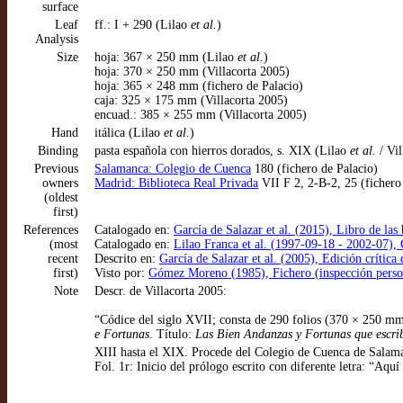
surface
Leaf
ff.: I + 290 (Lilao
et al.
)
Analysis
Size
hoja: 367 × 250 mm (Lilao
et al.
)
hoja: 370 × 250 mm (Villacorta 2005)
hoja: 365 × 248 mm (fichero de Palacio)
caja: 325 × 175 mm (Villacorta 2005)
encuad.: 385 × 255 mm (Villacorta 2005)
Hand
itálica (Lilao
et al.
)
Binding
pasta española con hierros dorados, s. XIX (Lilao
et al.
/ Vil
Previous
Salamanca: Colegio de Cuenca
180 (fichero de Palacio)
owners
Madrid: Biblioteca Real Privada
VII F 2, 2-B-2, 25 (fichero
(oldest
first)
References
Catalogado en:
García de Salazar et al. (2015), Libro de la
(most
Catalogado en:
Lilao Franca et al. (1997-09-18 - 2002-07), 
recent
Descrito en:
García de Salazar et al. (2005), Edición crític
first)
Visto por:
Gómez Moreno (1985), Fichero (inspección perso
Note
Descr. de Villacorta 2005:
“Códice del siglo XVII; consta de 290 folios (370 × 250 mm
e Fortunas
. Título:
Las Bien Andanzas y Fortunas que escrib
XIII hasta el XIX. Procede del Colegio de Cuenca de Salam
Fol. 1r: Inicio del prólogo escrito con diferente letra: “Aqu