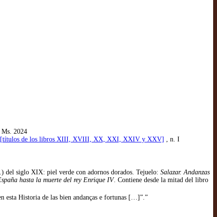
. Ms. 2024
”: [títulos de los libros XIII, XVIII, XX, XXI, XXIV y XXV]
, n. I
) del siglo XIX: piel verde con adornos dorados. Tejuelo:
Salazar. Andanzas
España hasta la muerte del rey Enrique IV
. Contiene desde la mitad del libro
en esta Historia de las bien andanças e fortunas […]”.”