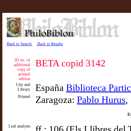
Back to Search
Back to Results
ID no. of
BETA copid 3142
additional
copy of
printed
edition
City and
España
Biblioteca Partic
Library
Printed
Zaragoza:
Pablo Hurus
,
Ex
Leaf analysis
ff.: 106 (Els Llibres del 