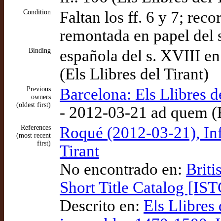
Condition
Faltan los ff. 6 y 7; rec
remontada en papel del s
Binding
española del s. XVIII en
(Els Llibres del Tirant)
Previous
Barcelona: Els Llibres d
owners
(oldest first)
- 2012-03-21 ad quem 
References
Roqué (2012-03-21), Inf
(most recent
first)
Tirant
No encontrado en:
Briti
Short Title Catalog [IST
Descrito en:
Els Llibres