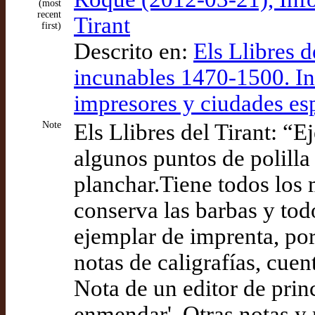
(most
recent
Tirant
first)
Descrito en:
Els Llibres d
incunables 1470-1500. In
impresores y ciudades es
Note
Els Llibres del Tirant: “
algunos puntos de polilla 
planchar.Tiene todos los 
conserva las barbas y tod
ejemplar de imprenta, por
notas de caligrafías, cuen
Nota de un editor de prin
enmendar'. Otras notas y