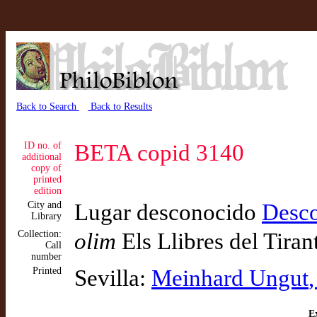
Back to Search
Back to Results
ID no. of
BETA copid 3140
additional
copy of
printed
edition
City and
Lugar desconocido
Desc
Library
Collection:
olim
Els Llibres del Tiran
Call
number
Printed
Sevilla:
Meinhard Ungut
Ex