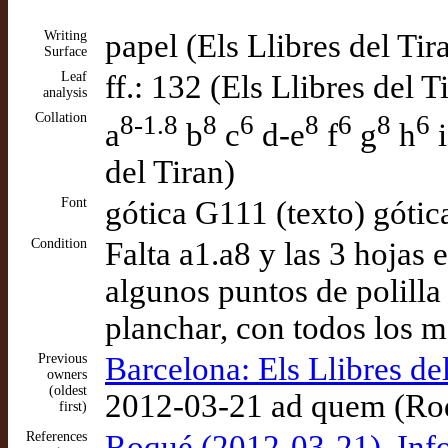
Writing
papel (Els Llibres del Tir
Surface
Leaf
ff.: 132 (Els Llibres del T
analysis
Collation
8-1.8
8
6
8
6
8
6
a
b
c
d-e
f
g
h
i
del Tiran)
Font
gótica G111 (texto) góti
Condition
Falta a1.a8 y las 3 hojas
algunos puntos de polilla 
planchar, con todos los m
Previous
Barcelona: Els Llibres del
owners
(oldest
2012-03-21 ad quem (Ro
first)
References
Roqué (2012-03-21), Info