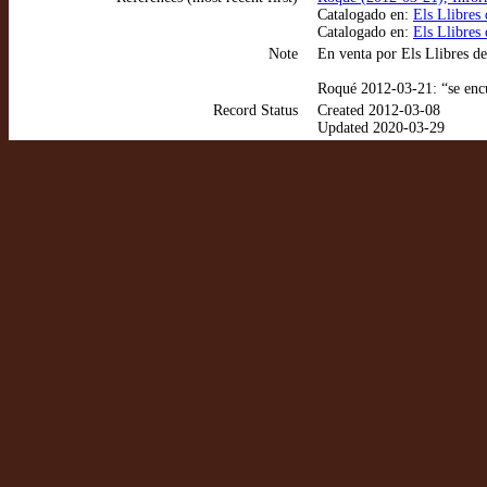
Catalogado en:
Els Llibres
Catalogado en:
Els Llibres
Note
En venta por Els Llibres de
Roqué 2012-03-21: “se encu
Record Status
Created 2012-03-08
Updated 2020-03-29