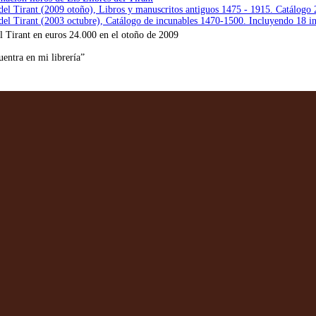
 del Tirant (2009 otoño), Libros y manuscritos antiguos 1475 - 1915. Catálogo 
 del Tirant (2003 octubre), Catálogo de incunables 1470-1500. Incluyendo 18 in
l Tirant en euros 24.000 en el otoño de 2009
entra en mi librería”