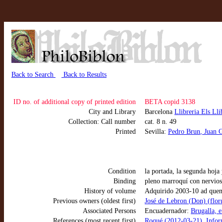
Back to Search
Back to Results
ID no. of additional copy of printed edition
BETA copid 3138
City and Library
Barcelona
Llibreria Els Lli
Collection: Call number
cat. 8 n. 49
Printed
Sevilla:
Pedro Brun
, Juan 
Condition
la portada, la segunda hoja
Binding
pleno marroquí con nervios,
History of volume
Adquirido 2003-10 ad quem 
Previous owners (oldest first)
José de Lebron (Don) (flor
Associated Persons
Encuadernador:
Brugalla, 
References (most recent first)
Roqué (2012-03-21), Inform