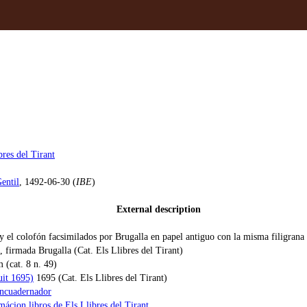
bres del Tirant
Gentil
, 1492-06-30 (
IBE
)
External description
 y el colofón facsimilados por Brugalla en papel antiguo con la misma filigrana 
 firmada Brugalla (Cat. Els Llibres del Tirant)
(cat. 8 n. 49)
uit 1695)
1695 (Cat. Els Llibres del Tirant)
encuadernador
ácion libros de Els Llibres del Tirant