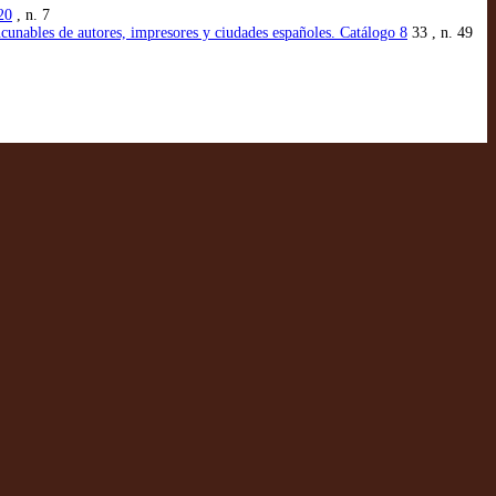
20
, n. 7
cunables de autores, impresores y ciudades españoles. Catálogo 8
33 , n. 49