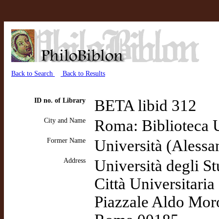
Back to Search
Back to Results
ID no. of Library
BETA libid 312
City and Name
Roma: Biblioteca U
Former Name
Università (Alessa
Address
Università degli S
Città Universitaria
Piazzale Aldo Mor