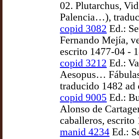
02. Plutarchus, Vid
Palencia…), tradu
copid 3082
Ed.: Se
Fernando Mejía, ve
escrito 1477-04 - 
copid 3212
Ed.: Va
Aesopus… Fábulas 
traducido 1482 ad
copid 9005
Ed.: Bu
Alonso de Cartagen
caballeros, escrit
manid 4234
Ed.: S