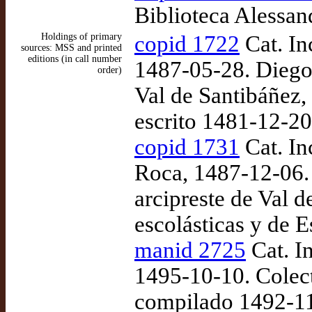
Biblioteca Alessan
Holdings of primary
copid 1722
Cat. In
sources: MSS and printed
editions (in call number
1487-05-28. Diego 
order)
Val de Santibáñez,
escrito 1481-12-20
copid 1731
Cat. In
Roca, 1487-12-06.
arcipreste de Val d
escolásticas y de E
manid 2725
Cat. I
1495-10-10. Colec
compilado 1492-1