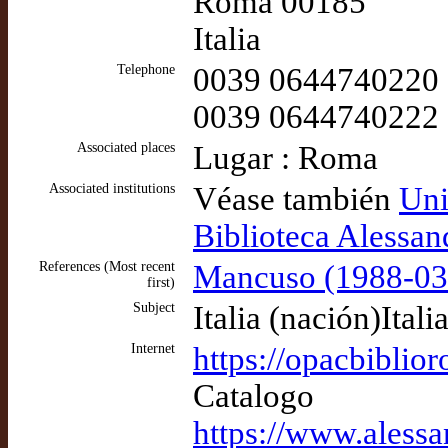
Roma 00185
Italia
Telephone
0039 0644740220 (
0039 0644740222
Associated places
Lugar : Roma
Associated institutions
Véase también
Uni
Biblioteca Alessan
References (Most recent
Mancuso (1988-03-
first)
Subject
Italia (nación)Itali
Internet
https://opacbiblior
Catalogo
https://www.alessand