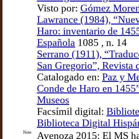
Visto por:
Gómez Moreno
Lawrance (1984), “Nueva
Haro: inventario de 1455
Española
1085 , n. 14
Serrano (1911), “Traduc
San Gregorio”, Revista 
Catalogado en:
Paz y Me
Conde de Haro en 1455”,
Museos
Facsímil digital:
Bibliot
Biblioteca Digital Hispá
Note
Avenoza 2015: El MS ha