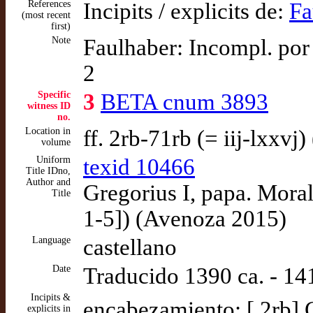
References
Incipits / explicits de:
Fa
(most recent
first)
Note
Faulhaber: Incompl. por h
2
Specific
3
BETA cnum 3893
witness ID
no.
Location in
ff. 2rb-71rb (= iij-lxxvj
volume
Uniform
texid 10466
Title IDno,
Author and
Gregorius I, papa. Moral
Title
1-5]) (Avenoza 2015)
Language
castellano
Date
Traducido 1390 ca. - 14
Incipits &
encabezamiento: [ 2rb] 
explicits in