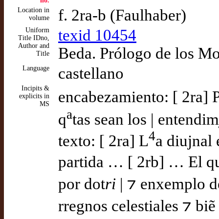
no.
Location in
f. 2ra-b (Faulhaber)
volume
Uniform
texid 10454
Title IDno,
Author and
Beda. Prólogo de los Mo
Title
Language
castellano
Incipits &
encabezamiento: [ 2ra] P
explicits in
MS
a
q
tas sean los | entendim
4
texto: [ 2ra] L
a diujnal 
partida … [ 2rb] … El qua
por dot
ri
| ⁊ enxemplo de
rregnos celestiales ⁊ bi