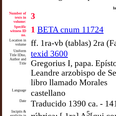
I
Number of
3
texts in
volume:
Specific
1
BETA cnum 11724
witness ID
no.
Location in
ff. 1ra-vb (tablas) 2ra (
volume
Uniform
texid 3600
Title IDno,
Author and
Gregorius I, papa. Epíst
Title
Leandre arzobispo de Sev
libro llamado Morales
Language
castellano
Date
Traducido 1390 ca. - 14
Incipits &
5
rúbrica: [ 1ra] A
[qui co
explicits in