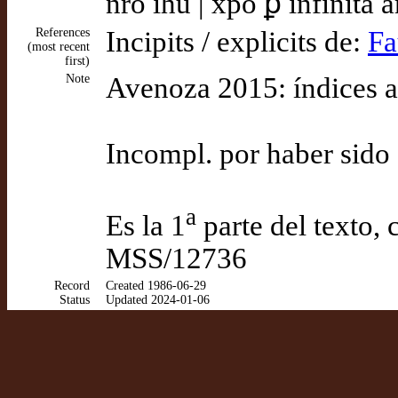
nr̃o iħu | xpõ ꝑ infinita 
References
Incipits / explicits de:
Fa
(most recent
first)
Note
Avenoza 2015: índices a
Incompl. por haber sido c
a
Es la 1
parte del texto
MSS/12736
Record
Created 1986-06-29
Status
Updated 2024-01-06