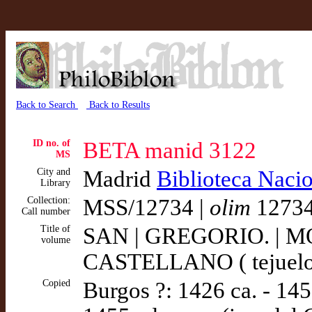
Back to Search
Back to Results
ID no. of
BETA manid 3122
MS
City and
Madrid
Biblioteca Naci
Library
Collection:
MSS/12734 |
olim
12734
Call number
Title of
SAN | GREGORIO. | MOR
volume
CASTELLANO ( tejuelo
Copied
Burgos ?: 1426 ca. - 145