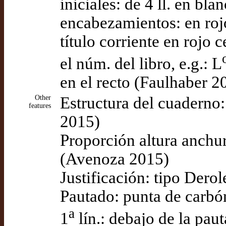
iniciales: de 4 ll. en bl
encabezamientos: en roj
título corriente en rojo 
el núm. del libro, e.g.: L
en el recto (Faulhaber 2
Other
Estructura del cuaderno: 
features
2015)
Proporción altura anchur
(Avenoza 2015)
Justificación: tipo Der
Pautado: punta de carb
a
1
lín.: debajo de la pau