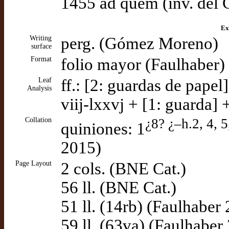
1455 ad quem (inv. del
Ex
Writing
perg. (Gómez Moreno)
surface
Format
folio mayor (Faulhaber)
Leaf
ff.: [2: guardas de papel]
Analysis
viij-lxxvj + [1: guarda] 
Collation
¿8? ¿–h.2, 4, 5
quiniones: 1
2015)
Page Layout
2 cols. (BNE Cat.)
56 ll. (BNE Cat.)
51 ll. (14rb) (Faulhaber
59 ll. (63va) (Faulhaber