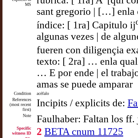
MS
sant gregorio | […] enla
índice: [ 1ra] Capitulo ij
algunas vezes | de algun
fueren con diligençia exa
texto: [ 2ra] … enla qua
… E por ende | el trabajo
amas se puede amparar
Condition
acéfalo
References
Incipits / explicits de:
Fa
(most recent
first)
Note
Faulhaber: Faltan los ff.
Specific
2
BETA cnum 11725
witness ID