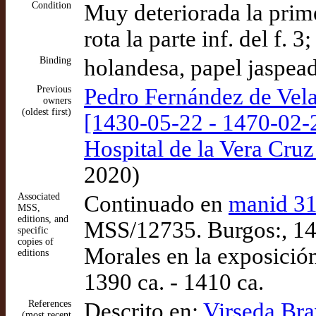
Condition
Muy deteriorada la prime
rota la parte inf. del f. 3
Binding
holandesa, papel jaspead
Previous
Pedro Fernández de Velas
owners
(oldest first)
[1430-05-22 - 1470-02-
Hospital de la Vera Cru
2020)
Associated
Continuado en
manid 3
MSS,
editions, and
MSS/12735. Burgos:, 142
specific
copies of
Morales en la exposición
editions
1390 ca. - 1410 ca.
References
Descrito en:
Virseda Bra
(most recent