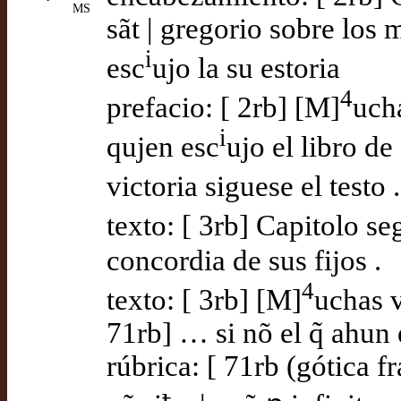
MS
sãt | gregorio sobre los
i
esc
ujo la su estoria
4
prefacio: [ 2rb] [M]
ucha
i
qujen esc
ujo el libro de
victoria siguese el testo .
texto: [ 3rb] Capitolo s
concordia de sus fijos .
4
texto: [ 3rb] [M]
uchas v
71rb] … si nõ el q̃ ahun 
rúbrica: [ 71rb (gótica f