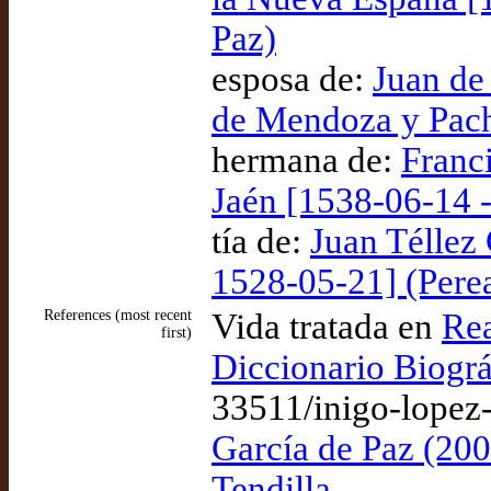
Paz)
esposa de:
Juan de
de Mendoza y Pach
hermana de:
Franc
Jaén [1538-06-14 -
tía de:
Juan Téllez 
1528-05-21] (Pere
References (most recent
Vida tratada en
Rea
first)
Diccionario Biográ
33511/inigo-lopez
García de Paz (20
Tendilla