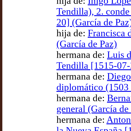
hija de:
Íñigo Lópe
Tendilla), 2. cond
20] (García de Paz
hija de:
Francisca 
(García de Paz)
hermana de:
Luis 
Tendilla [1515-07-
hermana de:
Diego
diplomático (1503 
hermana de:
Berna
general (García de
hermana de:
Anton
la Nueva España [