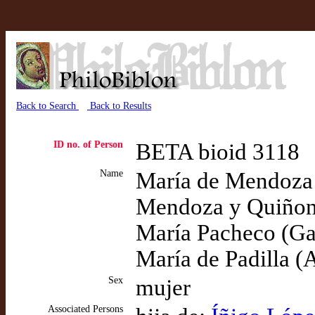
Back to Search
Back to Results
ID no. of Person
BETA bioid 3118
Name
María de Mendoza 
Mendoza y Quiñone
María Pacheco (Ga
María de Padilla (
Sex
mujer
Associated Persons