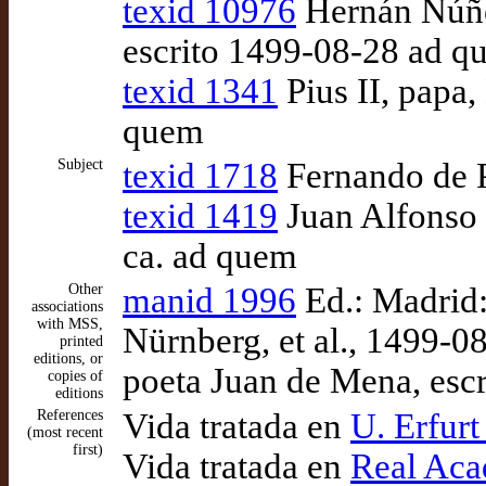
texid 10976
Hernán Núñez
escrito 1499-08-28 ad q
texid 1341
Pius II, papa
quem
Subject
texid 1718
Fernando de P
texid 1419
Juan Alfonso
ca. ad quem
Other
manid 1996
Ed.: Madrid:
associations
with MSS,
Nürnberg, et al., 1499-
printed
editions, or
poeta Juan de Mena, esc
copies of
editions
References
Vida tratada en
U. Erfurt
(most recent
first)
Vida tratada en
Real Acad