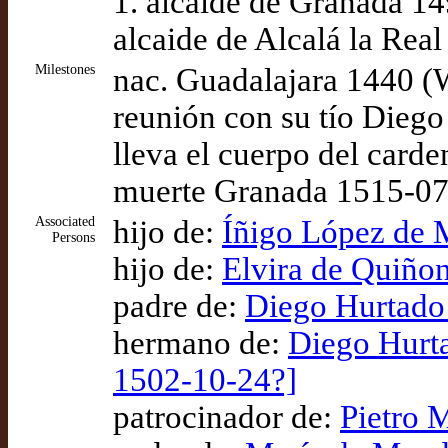
1. alcaide de Granada 1
alcaide de Alcalá la Rea
Milestones
nac. Guadalajara 1440 (
reunión con su tío Diego
lleva el cuerpo del car
muerte Granada 1515-07
Associated
hijo de:
Íñigo López de M
Persons
hijo de:
Elvira de Quiñon
padre de:
Diego Hurtado 
hermano de:
Diego Hurta
1502-10-24?]
patrocinador de:
Pietro 