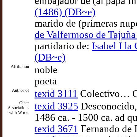
embajador de (al papa In
(1486) (DB~e)
marido de (primeras nup
de Valfermoso de Tajuña
partidario de:
Isabel I la
(DB~e)
Affiliation
noble
poeta
Author of
texid 3111
Colectivo… C
Other
texid 3925
Desconocido, R
Associations
with Works
1486 ca. - 1500 ca. ad 
texid 3671
Fernando de P