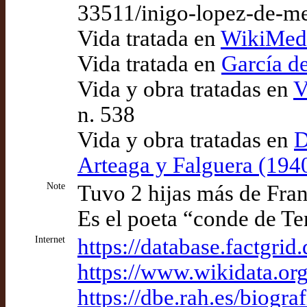
33511/inigo-lopez-de-m
Vida tratada en
WikiMedi
Vida tratada en
García d
Vida y obra tratadas en
V
n. 538
Vida y obra tratadas en
D
Arteaga y Falguera (194
Note
Tuvo 2 hijas más de Fra
Es el poeta “conde de Te
Internet
https://database.factgri
https://www.wikidata.o
https://dbe.rah.es/biogr