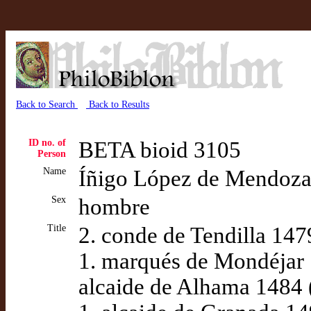
Back to Search
Back to Results
ID no. of
BETA bioid 3105
Person
Name
Íñigo López de Mendoza y
Sex
hombre
Title
2. conde de Tendilla 14
1. marqués de Mondéjar 
alcaide de Alhama 1484