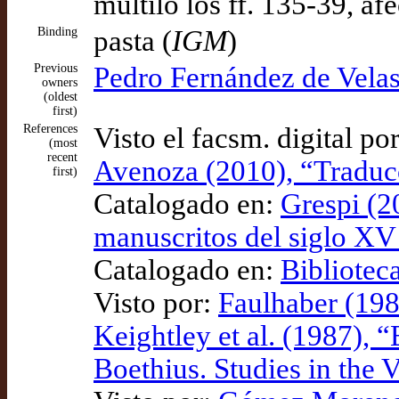
múltilo los ff. 135-39, afe
Binding
pasta (
IGM
)
Previous
Pedro Fernández de Velas
owners
(oldest
first)
References
Visto el facsm. digital po
(most
recent
Avenoza (2010), “Traducc
first)
Catalogado en:
Grespi (20
manuscritos del siglo XV 
Catalogado en:
Bibliotec
Visto por:
Faulhaber (198
Keightley et al. (1987), 
Boethius. Studies in the 