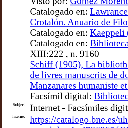
Visto por:
Gómez Moreno (
Catalogado en:
Lawrance 
Crotalón. Anuario de Fil
Catalogado en:
Kaeppeli 
Catalogado en:
Bibliotec
XIII:222 , n. 9160
Schiff (1905), La bibliot
de livres manuscrits de 
Manzanares humaniste et 
Facsímil digital:
Bibliote
Subject
Internet - Facsímiles digi
Internet
https://catalogo.bne.es/uh