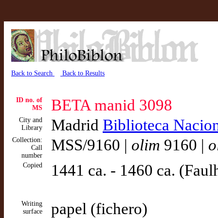
Back to Search
Back to Results
ID no. of
BETA manid 3098
MS
City and
Madrid
Biblioteca Nacio
Library
Collection:
MSS/9160 |
olim
9160 |
o
Call
number
Copied
1441 ca. - 1460 ca. (Faul
Writing
papel (fichero)
surface