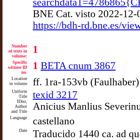
searchdata1=4786865
BNE Cat. visto 2022-12-
https://bdh-rd.bne.es/
Number
1
of texts in
volume:
Specific
1
BETA cnum 3867
witness ID
no.
Location
ff. 1ra-153vb (Faulhaber)
in volume
Uniform
texid 3217
Title
IDno,
Anicius Manlius Severinu
Author
and Title
Language
castellano
Date
Traducido 1440 ca. ad q