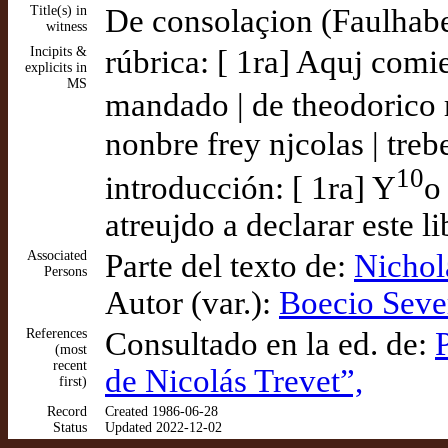
Title(s) in
De consolaçion (Faulhab
witness
Incipits &
rúbrica: [ 1ra] Aquj comie
explicits in
MS
mandado | de theodorico r
nonbre frey njcolas | treb
10
introducción: [ 1ra] Y
o
atreujdo a declarar este li
Associated
Parte del texto de:
Nichol
Persons
Autor (var.):
Boecio Seve
References
Consultado en la ed. de:
(most
recent
de Nicolás Trevet”,
first)
Record
Created 1986-06-28
Status
Updated 2022-12-02