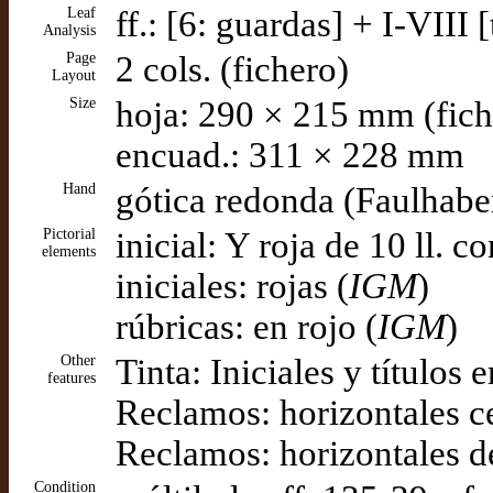
Leaf
ff.: [6: guardas] + I-VIII 
Analysis
Page
2 cols. (fichero)
Layout
Size
hoja: 290 × 215 mm (fich
encuad.: 311 × 228 mm
Hand
gótica redonda (Faulhabe
Pictorial
inicial: Y roja de 10 ll. 
elements
iniciales: rojas (
IGM
)
rúbricas: en rojo (
IGM
)
Other
Tinta: Iniciales y títulos e
features
Reclamos: horizontales c
Reclamos: horizontales de
Condition