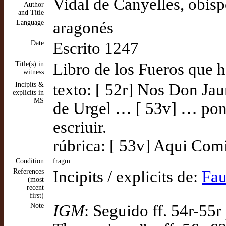
Vidal de Canyelles, obis
Author
and Title
Language
aragonés
Date
Escrito 1247
Title(s) in
Libro de los Fueros que 
witness
Incipits &
texto: [ 52r] Nos Don Jaum
explicits in
MS
de Urgel … [ 53v] … poner 
escriuir.
rúbrica: [ 53v] Aqui Comi
Condition
fragm.
References
Incipits / explicits de:
Fau
(most
recent
first)
Note
IGM
: Seguido ff. 54r-55r