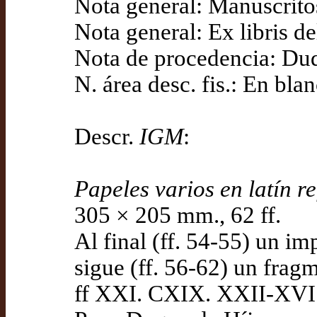
Nota general: Manuscrito
Nota general: Ex libris d
Nota de procedencia: Duq
N. área desc. fis.: En bla
Descr.
IGM
:
Papeles varios en latín r
305 × 205 mm., 62 ff.
Al final (ff. 54-55) un i
sigue (ff. 56-62) un fra
ff XXI. CXIX. XXII-XVI d