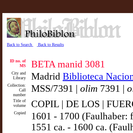
Back to Search
Back to Results
ID no. of
BETA manid 3081
MS
City and
Madrid
Biblioteca Nacio
Library
Collection:
MSS/7391 |
olim
7391 |
o
Call
number
Title of
COPIL | DE LOS | FUERO
volume
Copied
1601 - 1700 (Faulhaber: f
1551 ca. - 1600 ca. (Faulh