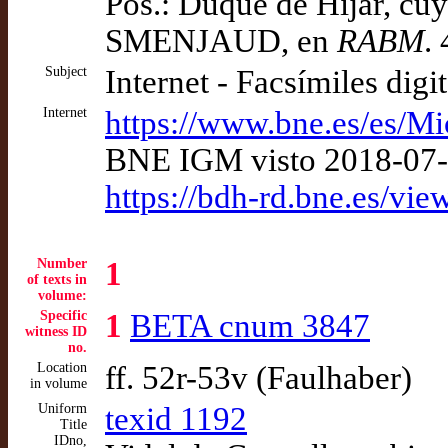
Pos.: Duque de Híjar, cuy
SMENJAUD, en
RABM
.
Subject
Internet - Facsímiles digi
Internet
https://www.bne.es/es/M
BNE IGM visto 2018-07
https://bdh-rd.bne.es/
Number
1
of texts in
volume:
Specific
1
BETA cnum 3847
witness ID
no.
Location
ff. 52r-53v (Faulhaber)
in volume
Uniform
texid 1192
Title
IDno,