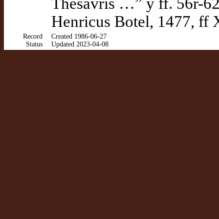
Thesavris …” y ff. 56r-6
Henricus Botel, 1477, ff
Record
Created 1986-06-27
Status
Updated 2023-04-08