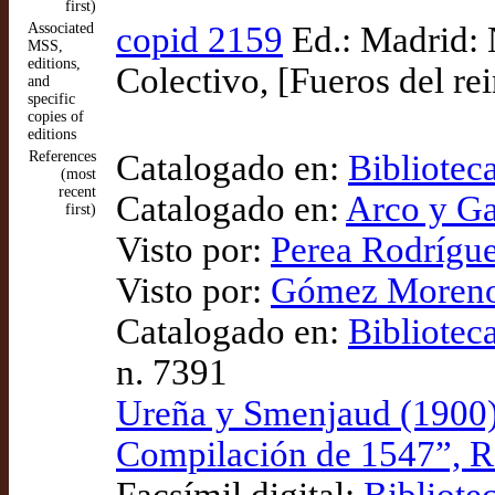
first)
Associated
copid 2159
Ed.: Madrid: 
MSS,
editions,
Colectivo, [Fueros del r
and
specific
copies of
editions
References
Catalogado en:
Bibliotec
(most
recent
Catalogado en:
Arco y Ga
first)
Visto por:
Perea Rodrígue
Visto por:
Gómez Moreno (
Catalogado en:
Bibliotec
n. 7391
Ureña y Smenjaud (1900),
Compilación de 1547”, Re