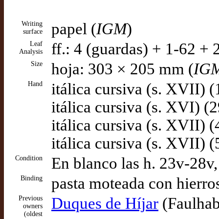
Writing
papel (
IGM
)
surface
Leaf
ff.: 4 (guardas) + 1-62 + 
Analysis
Size
hoja: 303 × 205 mm (
IG
Hand
itálica cursiva (s. XVII) 
itálica cursiva (s. XVI) (
itálica cursiva (s. XVII) 
itálica cursiva (s. XVII) 
Condition
En blanco las h. 23v-28v,
Binding
pasta moteada con hierros
Previous
Duques de Híjar
(Faulhabe
owners
(oldest