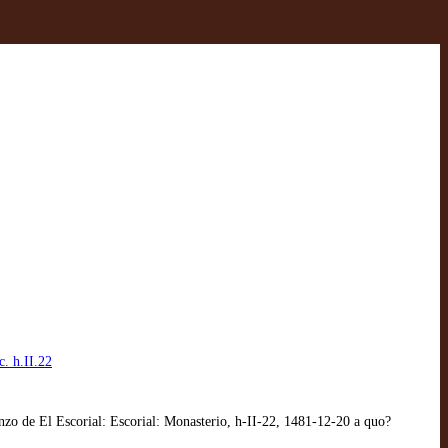
. h.II.22
o de El Escorial: Escorial: Monasterio, h-II-22, 1481-12-20 a quo?