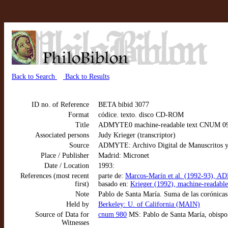
Back to Search
Back to Results
ID no. of Reference
BETA bibid 3077
Format
códice. texto. disco CD-ROM
Title
ADMYTE0 machine-readable text CNUM 0980: 
Associated persons
Judy Krieger (transcriptor)
Source
ADMYTE: Archivo Digital de Manuscritos y
Place / Publisher
Madrid: Micronet
Date / Location
1993:
References (most recent
parte de:
Marcos-Marín et al. (1992-93), AD
first)
basado en:
Krieger (1992), machine-readable
Note
Pablo de Santa María. Suma de las corónicas
Held by
Berkeley: U. of California (MAIN)
Source of Data for
cnum 980
MS: Pablo de Santa María, obispo 
Witnesses