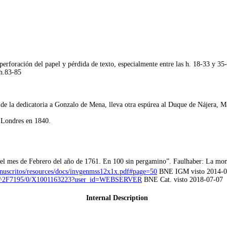
n perforación del papel y pérdida de texto, especialmente entre las h. 18-33 y 35
 h.83-85
 de la dedicatoria a Gonzalo de Mena, lleva otra espúrea al Duque de Nájera,
n Londres en 1840.
el mes de Febrero del año de 1761. En 100 sin pergamino”. Faulhaber: La mone
anuscritos/resources/docs/invgenmss12x1x.pdf#page=50
BNE IGM visto 2014-0
20/MSS^2F7195/0/X1001163223?user_id=WEBSERVER
BNE Cat. visto 2018-07-07
Internal Description