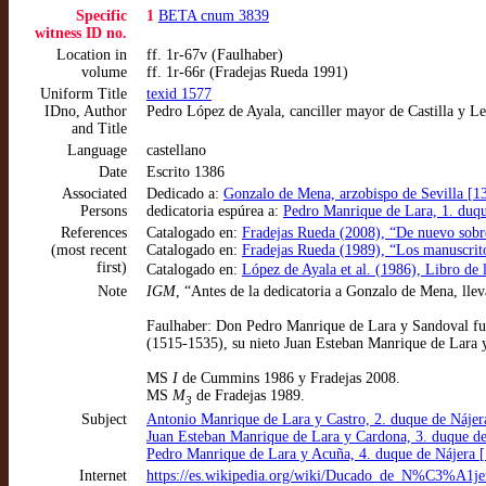
Specific
1
BETA cnum 3839
witness ID no.
Location in
ff. 1r-67v (Faulhaber)
volume
ff. 1r-66r (Fradejas Rueda 1991)
Uniform Title
texid 1577
IDno, Author
Pedro López de Ayala, canciller mayor de Castilla y Le
and Title
Language
castellano
Date
Escrito 1386
Associated
Dedicado a:
Gonzalo de Mena, arzobispo de Sevilla [1
Persons
dedicatoria espúrea a:
Pedro Manrique de Lara, 1. duqu
References
Catalogado en:
Fradejas Rueda (2008), “De nuevo sobre
(most recent
Catalogado en:
Fradejas Rueda (1989), “Los manuscrito
first)
Catalogado en:
López de Ayala et al. (1986), Libro de 
Note
IGM
, “Antes de la dedicatoria a Gonzalo de Mena, lle
Faulhaber: Don Pedro Manrique de Lara y Sandoval fue
(1515-1535), su nieto Juan Esteban Manrique de Lara 
MS
I
de Cummins 1986 y Fradejas 2008.
MS
M
de Fradejas 1989.
3
Subject
Antonio Manrique de Lara y Castro, 2. duque de Náje
Juan Esteban Manrique de Lara y Cardona, 3. duque d
Pedro Manrique de Lara y Acuña, 4. duque de Nájera 
Internet
https://es.wikipedia.org/wiki/Ducado_de_N%C3%A1je