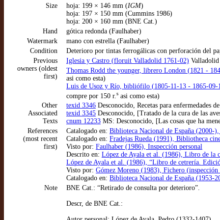
Size
hoja: 199 × 146 mm (
IGM
)
hoja: 197 × 150 mm (Cummins 1986)
hoja: 200 × 160 mm (BNE Cat.)
Hand
gótica redonda (Faulhaber)
Watermark
mano con estrella (Faulhaber)
Condition
Deterioro por tintas ferrogálicas con perforación del p
Previous
Iglesia y Castro (floruit Valladolid 1761-02)
Valladolid
owners (oldest
Thomas Rodd the younger, librero London (1821 - 18
first)
asi como esta)
Luis de Usoz y Río, bibliófilo (1805-11-13 - 1865-09-
s
compre por 150 r.
asi como esta)
Other
texid 3346
Desconocido, Recetas para enfermedades de 
Associated
texid 3345
Desconocido, [Tratado de la cura de las ave
Texts
cnum 12233
MS: Desconocido, [Las cosas que ha menes
References
Catalogado en:
Biblioteca Nacional de España (2000-
(most recent
Catalogado en:
Fradejas Rueda (1991), Bibliotheca cineg
first)
Visto por:
Faulhaber (1986), Inspección personal
Descrito en:
López de Ayala et al. (1986), Libro de la 
López de Ayala et al. (1986), “Libro de cetrería. Edici
Visto por:
Gómez Moreno (1983), Fichero (inspección 
Catalogado en:
Biblioteca Nacional de España (1953-2
Note
BNE Cat.: “Retirado de consulta por deterioro”.
Descr, de BNE Cat.:
Autor personal: López de Ayala, Pedro (1332-1407)