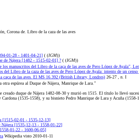
ón, Corona de. Libro de la caza de las aves
394-01-28 - 1401-04-21]
( (
IGM
))
e de Nájera [1482 - 1515-02-01] ?
( (
IGM
))
 los manuscritos del Libro de la caça de las aves de Pero López de Ayala”, Le
s del Libro de la caza de las aves de Pero López de Ayala: intento de un cens
la caça de las aves. El MS 16.392 (British Library, Londres)
26-27 , n. I
va otra espúrea al Duque de Nájera, Manrique de Lara.”
 creado duque de Nájera 1482-08-30 y murió en 1515. El título lo llevó suces
y Cardona (1535-1558), y su bisnieto Pedro Manrique de Lara y Acuña (1558-
ra [1515-02-01 - 1535-12-13]
e Nájera [1535-12-13 - 1558-01-22]
[1558-01-22 - 1600-06-05]
ra
Wikipedia visto 2010-01-11