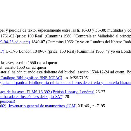
apel y pérdida de texto, especialmente entre las h. 18-33 y 35-38; mutiladas y 
 1761-02 (price: 100 Real) (Cummins 1986: “Comprele en Valladolid al princip
49-04-23 ad quem)
1840-07 (Cummins 1966: “y yo en Londres del librero Rodd a
17)
U-17-6 London 1840-07 (price: 150 Real) (Cummins 1966: “y yo en Londres d
las aves, escrito 1550 ca. ad quem
s], escrito 1550 ca. ad quem
ter el halcón cuando está doliente del buche], escrito 1534-12-24 ad quem. B
), Catálogo Bibliográfico BNE [OPAC]
, n. MSS/7195
etica hispanica: Bibliografía crítica de los libros de cetrería y montería hispa
caça de las aves. El MS 16.392 (British Library, Londres)
26-27
ón basada en los códices del siglo XV”,
28
personal)
002), Inventario general de manuscritos (IGM)
XII:46 , n. 7195