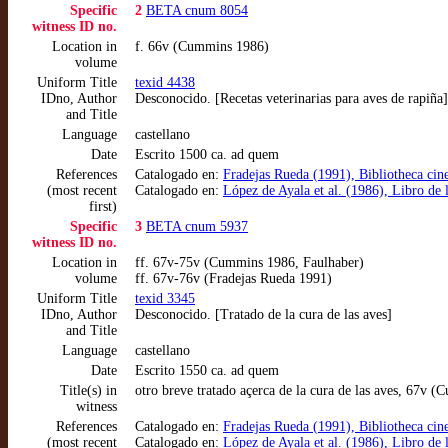
Specific
2
BETA cnum 8054
witness ID no.
Location in
f. 66v (Cummins 1986)
volume
Uniform Title
texid 4438
IDno, Author
Desconocido. [Recetas veterinarias para aves de rapiña]
and Title
Language
castellano
Date
Escrito 1500 ca. ad quem
References
Catalogado en:
Fradejas Rueda (1991), Bibliotheca cineg
(most recent
Catalogado en:
López de Ayala et al. (1986), Libro de 
first)
Specific
3
BETA cnum 5937
witness ID no.
Location in
ff. 67v-75v (Cummins 1986, Faulhaber)
volume
ff. 67v-76v (Fradejas Rueda 1991)
Uniform Title
texid 3345
IDno, Author
Desconocido. [Tratado de la cura de las aves]
and Title
Language
castellano
Date
Escrito 1550 ca. ad quem
Title(s) in
otro breve tratado açerca de la cura de las aves, 67v 
witness
References
Catalogado en:
Fradejas Rueda (1991), Bibliotheca cineg
(most recent
Catalogado en:
López de Ayala et al. (1986), Libro de 