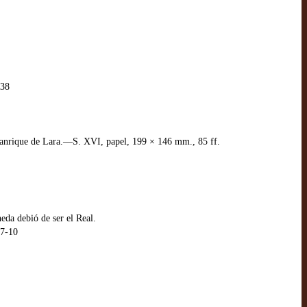
-38
 Manrique de Lara.—S. XVI, papel, 199 × 146 mm., 85 ff.
da debió de ser el Real.
7-10