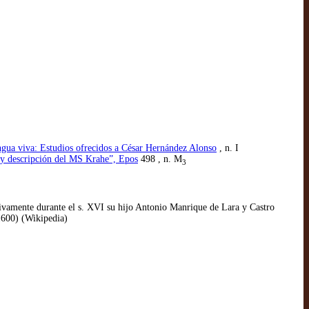
ngua viva: Estudios ofrecidos a César Hernández Alonso
, n. I
o y descripción del MS Krahe”, Epos
498 , n. M
3
ivamente durante el s. XVI su hijo Antonio Manrique de Lara y Castro
1600) (Wikipedia)