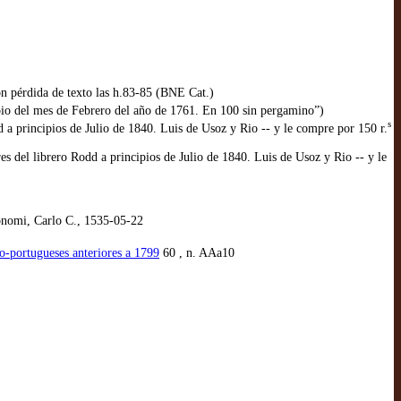
con pérdida de texto las h.83-85 (BNE Cat.)
io del mes de Febrero del año de 1761. En 100 sin pergamino”)
s
 principios de Julio de 1840. Luis de Usoz y Rio -- y le compre por 150 r.
el librero Rodd a principios de Julio de 1840. Luis de Usoz y Rio -- y le
onomi, Carlo C., 1535-05-22
no-portugueses anteriores a 1799
60 , n. AAa10