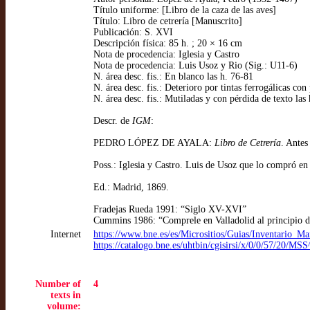
Título uniforme: [Libro de la caza de las aves]
Título: Libro de cetrería [Manuscrito]
Publicación: S. XVI
Descripción física: 85 h. ; 20 × 16 cm
Nota de procedencia: Iglesia y Castro
Nota de procedencia: Luis Usoz y Rio (Sig.: U11-6)
N. área desc. fis.: En blanco las h. 76-81
N. área desc. fis.: Deterioro por tintas ferrogálicas co
N. área desc. fis.: Mutiladas y con pérdida de texto las
Descr. de
IGM
:
PEDRO LÓPEZ DE AYALA:
Libro de Cetrería
. Antes
Poss.: Iglesia y Castro. Luis de Usoz que lo compró e
Ed.: Madrid, 1869.
Fradejas Rueda 1991: “Siglo XV-XVI”
Cummins 1986: “Comprele en Valladolid al principio d
Internet
https://www.bne.es/es/Micrositios/Guias/Inventario_M
https://catalogo.bne.es/uhtbin/cgisirsi/x/0/0/57/
Number of
4
texts in
volume: