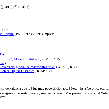
 (guarda) (Faulhaber)
-17-7
la Regalía
(BNE Cat.: ex-libris impreso)
00)
s ‘Silva'”, Modern Philology
, n. MSS/7115
nal)
 Inventario general de manuscritos (IGM)
XII:25 , n. 7115
lioteca Digital Hispánica
, n. MSS/7115
nso de Palencia que le | fue muy poco aficionado. | Nota | Esta Coronica escri
as elegante Coronista, mas no, mas verda|dero. | Mas pareze Coronista del Ynfa
ey=="