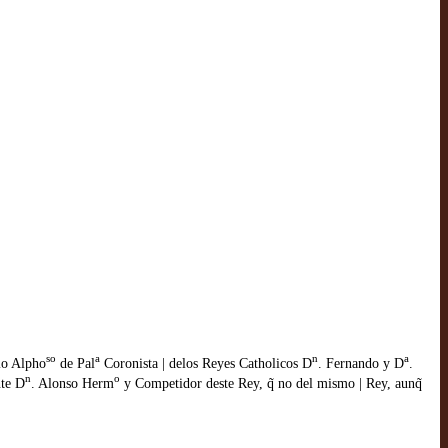
so
a
n
a
uio Alpho
de Pal
Coronista | delos Reyes Catholicos D
. Fernando y D
.
n
o
nte D
. Alonso Herm
y Competidor deste Rey, q̃ no del mismo | Rey, aunq̃