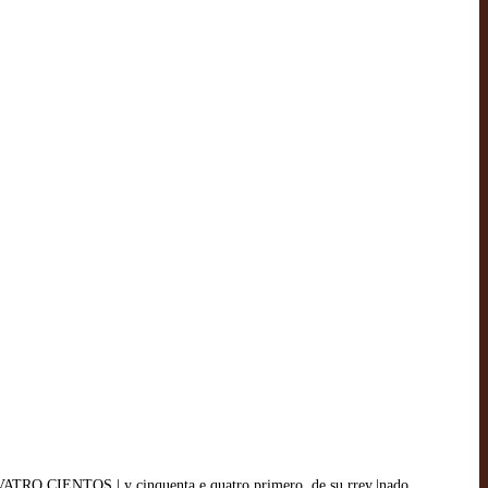
ENTOS | y çinquenta e quatro primero, de su rrey.|nado.