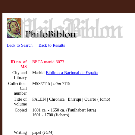
Back to Search
Back to Results
ID no. of
BETA manid 3073
MS
City and
Madrid
Biblioteca Nacional de España
Library
Collection:
MSS/7115 |
olim
7115
Call
number
Title of
PALEN | Chronica | Enrriqu | Quarto ( lomo)
volume
Copied
1601 ca. - 1650 ca. (Faulhaber: letra)
1601 - 1700 (fichero)
Writing
papel (
IGM
)