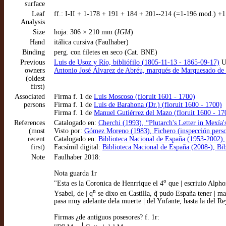
surface
Leaf
ff.: I-II + 1-178 + 191 + 184 + 201--214 (=1-196 mod.) +1
Analysis
Size
hoja: 306 × 210 mm (
IGM
)
Hand
itálica cursiva (Faulhaber)
Binding
perg. con filetes en seco (Cat. BNE)
Previous
Luis de Usoz y Río, bibliófilo (1805-11-13 - 1865-09-17)
U
owners
Antonio José Álvarez de Abréu, marqués de Marquesado de 
(oldest
first)
Associated
Firma f. 1 de
Luis Moscoso (floruit 1601 - 1700)
persons
Firma f. 1 de
Luis de Barahona (Dr.) (floruit 1600 - 1700)
Firma f. 1 de
Manuel Gutiérrez del Mazo (floruit 1600 - 17
References
Catalogado en:
Cherchi (1993), “Plutarch's Letter in Mexía'
(most
Visto por:
Gómez Moreno (1983), Fichero (inspección perso
recent
Catalogado en:
Biblioteca Nacional de España (1953-2002),
first)
Facsímil digital:
Biblioteca Nacional de España (2008-), Bib
Note
Faulhaber 2018:
Nota guarda 1r
o
"Esta es la Coronica de Henrrique el 4
que | escriuio Alpho
n
Ysabel, de | q
se dixo en Castilla, q̃ pudo España tener | m
pasa muy adelante dela muerte | del Ynfante, hasta la del R
Firmas ¿de antiguos posesores? f. 1r:
n
l