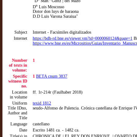
"D
Man.
Guttz | del Mazo
n
D
Luis Moscosso
Dotor don luys de baraona
D.D Luis Varona Saraiua"
Subject
Internet - Facsímiles digitalizados
Internet
https://bdh-rd.bne.es/viewer.vm?id=0000060124&page=1
Bi
https://www.bne.es/es/Micrositios/Guias/Inventario_Manus
Number
1
of texts in
volume:
Specific
1
BETA cnum 3837
witness ID
no.
Location
ff. 1r-214r (Faulhaber 2018)
in volume
Uniform
texid 1812
Title IDno,
seudo-Alfonso de Palencia. Crónica castellana de Enrique I
Author and
Title
Language
castellano
Date
Escrito 1481 ca. - 1482 ca.
Title(s) in
CHRONICA DE | EL REY DON ENRIQVE. | QVARTO DESTE 