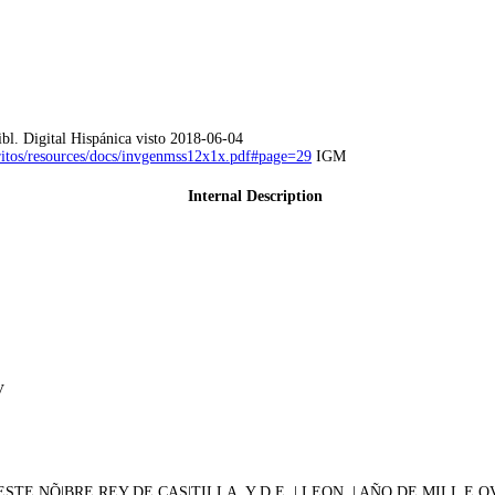
bl. Digital Hispánica visto 2018-06-04
critos/resources/docs/invgenmss12x1x.pdf#page=29
IGM
Internal Description
V
NÕ|BRE REY DE CAS|TILLA. Y D.E. | LEON. | AÑO DE MILL E QVATRO CI