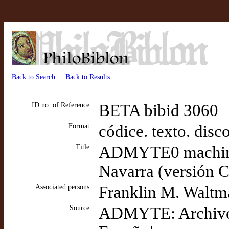
Back to Search
Back to Results
ID no. of Reference
BETA bibid 3060
Format
códice. texto. di
Title
ADMYTE0 machine-r
Navarra (versión 
Associated persons
Franklin M. Waltma
Source
ADMYTE: Archivo D