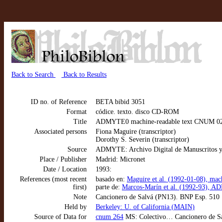
Back to Search
Back to Results
ID no. of Reference
BETA bibid 3051
Format
códice. texto. disco CD-ROM
Title
ADMYTE0 machine-readable text CNUM 026
Associated persons
Fiona Maguire (transcriptor)
Dorothy S. Severin (transcriptor)
Source
ADMYTE: Archivo Digital de Manuscritos y
Place / Publisher
Madrid: Micronet
Date / Location
1993:
References (most recent
basado en:
Maguire et al. (1992-01-08), ma
first)
parte de:
Marcos-Marín et al. (1992-93), AD
Note
Cancionero de Salvá (PN13). BNP Esp. 510
Held by
Berkeley: U. of California (MAIN)
Source of Data for
cnum 264
MS: Colectivo… Cancionero de Sal