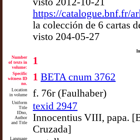
visto 2012-10-21
https://catalogue.bnf.f
la colección de 6 cartas d
visto 204-05-27
I
Number
1
of texts in
volume:
Specific
1
BETA cnum 3762
witness ID
no.
Location
f. 76r (Faulhaber)
in volume
Uniform
texid 2947
Title
IDno,
Innocentius VIII, papa. [
Author
and Title
Cruzada]
Language