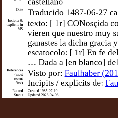
castellano
Date
Traducido 1487-06-27 ca
Incipits &
texto: [ 1r] CONosçida co
explicits in
MS
vieren que nuestro muy s
ganastes la dicha gracia 
escatocolo: [ 1r] En fe de
… Dada a [en blanco] del
References
Visto por:
Faulhaber (201
(most
recent
Incipits / explicits de:
Fau
first)
Record
Created 1985-07-10
Status
Updated 2023-04-08