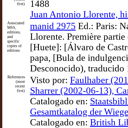
1488
first)
Juan Antonio Llorente, hi
Associated
manid 2975
Ed.: Paris: N
MSS,
editions,
Llorente. Première partie 
and
specific
[Huete]: [Álvaro de Cast
copies of
editions
papa, [Bula de indulgenci
Desconocido), traducido
References
Visto por:
Faulhaber (201
(most
recent
Sharrer (2002-06-13), Car
first)
Catalogado en:
Staatsbibl
Gesamtkatalog der Wieg
Catalogado en:
British L