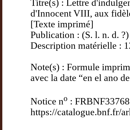
Titre(s) : Lettre d'indul
d'Innocent VIII, aux fidèl
[Texte imprimé]
Publication : (S. l. n. d. ?)
Description matérielle : 1
Note(s) : Formule imprimé
avec la date “en el ano de
o
Notice n
: FRBNF33768
https://catalogue.bnf.f