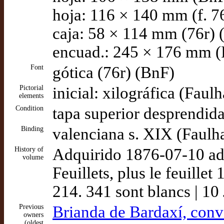
hoja: 116 × 140 mm (f. 7
caja: 58 × 114 mm (76r) 
encuad.: 245 × 176 mm (
Font
gótica (76r) (BnF)
Pictorial
inicial: xilográfica (Faul
elements
Condition
tapa superior desprendida
Binding
valenciana s. XIX (Faulh
History of
Adquirido 1876-07-10 ad
volume
Feuillets, plus le feuillet
214. 341 sont blancs | 10 
Previous
Brianda de Bardaxí, con
owners
(oldest