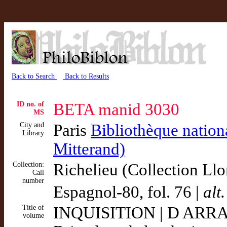
Back to Search
Back to Results
ID no. of
BETA manid 3030
MS
City and
Paris
Bibliothèque nation
Library
Mitterand)
Collection:
Richelieu (Collection Llo
Call
number
Espagnol-80, fol. 76 |
alt.
Title of
INQUISITION | D ARRAG
volume