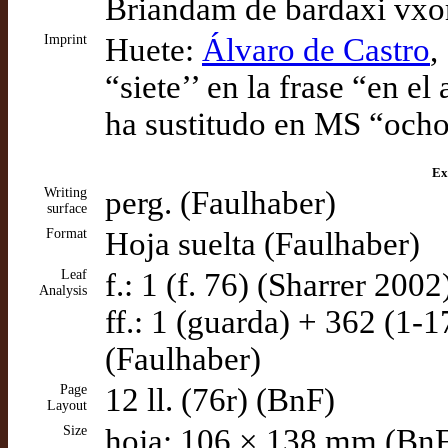
Briandam de bardaxi vxore
Imprint
Huete:
Álvaro de Castro
,
“siete’’ en la frase “en el
ha sustitudo en MS “ocho
Ex
Writing
perg. (Faulhaber)
surface
Format
Hoja suelta (Faulhaber)
Leaf
f.: 1 (f. 76) (Sharrer 2002
Analysis
ff.: 1 (guarda) + 362 (1-
(Faulhaber)
Page
12 ll. (76r) (BnF)
Layout
Size
hoja: 106 × 138 mm (Bn