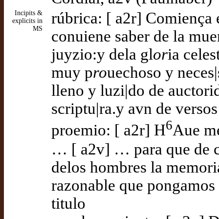
Incipits &
rúbrica: [ a2r] Comiença e
explicits in
MS
conuiene saber de la muert
juyzio:y dela gl
or
ia celes
muy p
ro
uechoso y neces|
lleno y luzi|do de auctor
scriptu|ra.y avn de versos
6
proemio: [ a2r] H
Aue me
… [ a2v] … para que de 
delos hombres la memoria
razonable que pongamos a 
titulo