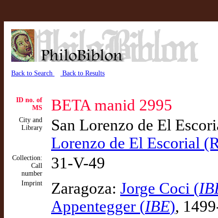
Back to Search
Back to Results
ID no. of
BETA manid 2995
MS
City and
San Lorenzo de El Escor
Library
Lorenzo de El Escorial 
Collection:
31-V-49
Call
number
Imprint
Zaragoza:
Jorge Coci (
IB
Appentegger (
IBE
)
, 1499