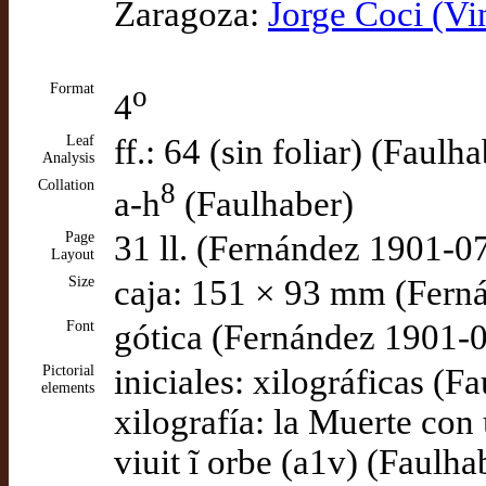
Zaragoza:
Jorge Coci (Vi
Format
o
4
Leaf
ff.: 64 (sin foliar) (Faulh
Analysis
Collation
8
a-h
(Faulhaber)
Page
31 ll. (Fernández 1901-0
Layout
Size
caja: 151 × 93 mm (Fern
Font
gótica (Fernández 1901-
Pictorial
iniciales: xilográficas (F
elements
xilografía: la Muerte con 
viuit ĩ orbe (a1v) (Faulha