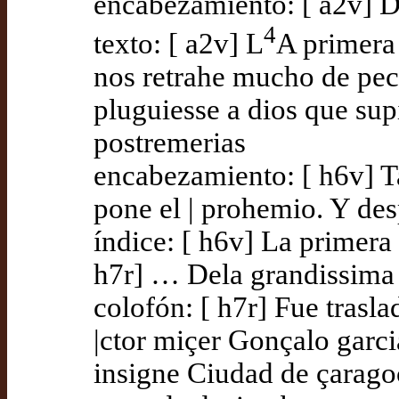
encabezamiento: [ a2v] D
4
texto: [ a2v] L
A primera
nos retrahe mucho de pec
pluguiesse a dios que sup
postremerias
encabezamiento: [ h6v] T
pone el | prohemio. Y desp
índice: [ h6v] La primera
h7r] … Dela grandissima y
colofón: [ h7r] Fue trasla
|ctor miçer Gonçalo garci
insigne Ciudad de çaragoç