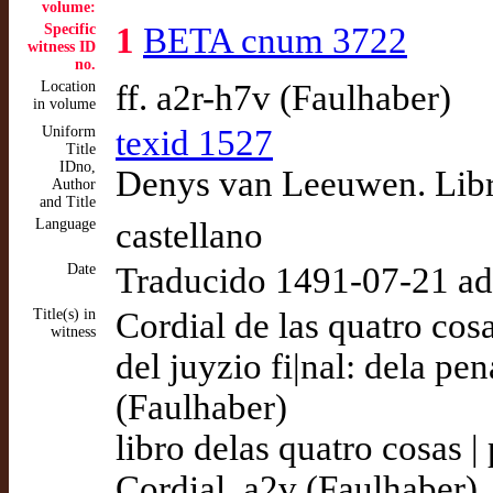
volume:
Specific
1
BETA cnum 3722
witness ID
no.
Location
ff. a2r-h7v (Faulhaber)
in volume
Uniform
texid 1527
Title
IDno,
Denys van Leeuwen. Libro
Author
and Title
Language
castellano
Date
Traducido 1491-07-21 a
Title(s) in
Cordial de las quatro cosa
witness
del juyzio fi|nal: dela pena
(Faulhaber)
libro delas quatro cosas |
Cordial, a2v (Faulhaber)