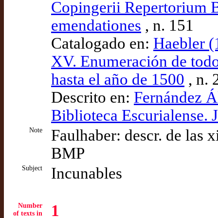
Copingerii Repertorium B
emendationes
, n. 151
Catalogado en:
Haebler (1
XV. Enumeración de todos
hasta el año de 1500
, n. 
Descrito en:
Fernández Ál
Biblioteca Escurialense. 
Note
Faulhaber: descr. de las x
BMP
Subject
Incunables
Number
1
of texts in