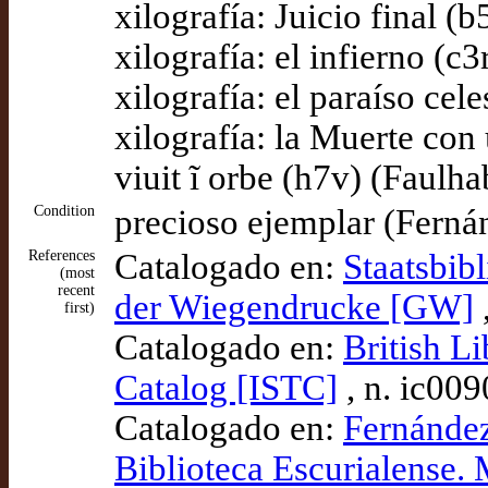
xilografía: Juicio final (
xilografía: el infierno (c
xilografía: el paraíso cele
xilografía: la Muerte con 
viuit ĩ orbe (h7v) (Faulha
Condition
precioso ejemplar (Fern
References
Catalogado en:
Staatsbib
(most
recent
der Wiegendrucke [GW]
first)
Catalogado en:
British Li
Catalog [ISTC]
, n. ic00
Catalogado en:
Fernández
Biblioteca Escurialense.