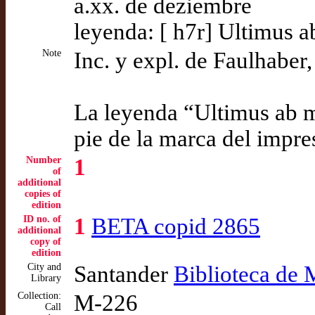
a.xx. de deziembre
leyenda: [ h7r] Ultimus 
Note
Inc. y expl. de Faulhaber
La leyenda “Ultimus ab m
pie de la marca del impre
Number
1
of
additional
copies of
edition
ID no. of
1
BETA copid 2865
additional
copy of
edition
City and
Santander
Biblioteca de
Library
Collection:
M-226
Call