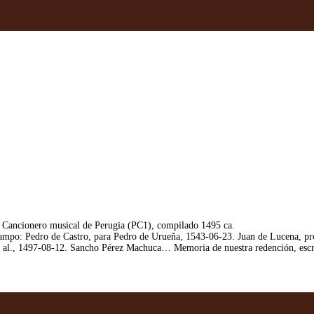
Cancionero musical de Perugia (PC1), compilado 1495 ca.
o: Pedro de Castro, para Pedro de Urueña, 1543-06-23. Juan de Lucena, proto
et al., 1497-08-12. Sancho Pérez Machuca… Memoria de nuestra redención, esc