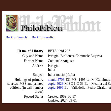
Back to Search
Back to Results
ID no. of Library
BETA libid 297
City and Name
Perugia: Biblioteca Comunale Augusta
Former Name
Comunale Augusta
Address
Perugia
Italia
Subject
Italia (nación)Italia
Holdings of primary
manid 2703
431 MS: 1495 ca. M. Guielmus, 
sources: MSS and printed
copid 4029
MISC-I-C-33 Ed.: Medina del Camp
editions (in call number
copid 1695
Ed.: Valladolid: Pedro Giraldi, 
order)
Record Status
Created 1989-06-17
Updated 2024-09-01