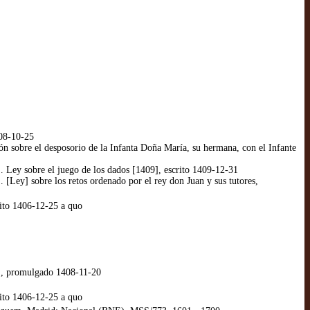
408-10-25
ón sobre el desposorio de la Infanta Doña María, su hermana, con el Infante
… Ley sobre el juego de los dados [1409], escrito 1409-12-31
 [Ley] sobre los retos ordenado por el rey don Juan y sus tutores,
rito 1406-12-25 a quo
)], promulgado 1408-11-20
rito 1406-12-25 a quo