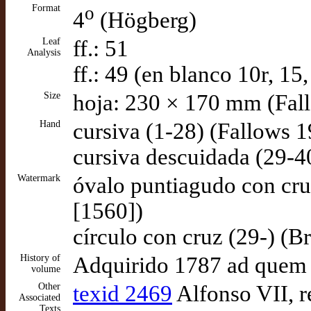
Format
o
4
(Högberg)
Leaf
ff.: 51
Analysis
ff.: 49 (en blanco 10r, 15
Size
hoja: 230 × 170 mm (Fal
Hand
cursiva (1-28) (Fallows 
cursiva descuidada (29-4
Watermark
óvalo puntiagudo con cru
[1560])
círculo con cruz (29-) (B
History of
Adquirido 1787 ad quem 
volume
Other
texid 2469
Alfonso VII, r
Associated
Texts