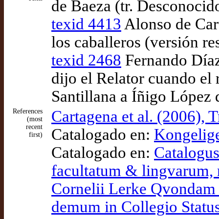
de Baeza (tr. Desconocid
texid 4413
Alonso de Cart
los caballeros (versión r
texid 2468
Fernando Díaz 
dijo el Relator cuando el
Santillana a Íñigo López 
References
Cartagena et al. (2006), T
(most
recent
Catalogado en:
Kongelig
first)
Catalogado en:
Catalogus
facultatum & lingvarum, n
Cornelii Lerke Qvondam 
demum in Collegio Status 