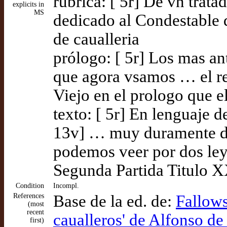
rúbrica: [ 5r] De vn trat
explicits in
MS
dedicado al Condestable 
de caualleria
prólogo: [ 5r] Los mas an
que agora vsamos … el re
Viejo en el prologo que el
texto: [ 5r] En lenguaje 
13v] … muy duramente d
podemos veer por dos ley
Segunda Partida Titulo 
Condition
Incompl.
References
Base de la ed. de:
Fallows
(most
recent
caualleros' de Alfonso d
first)