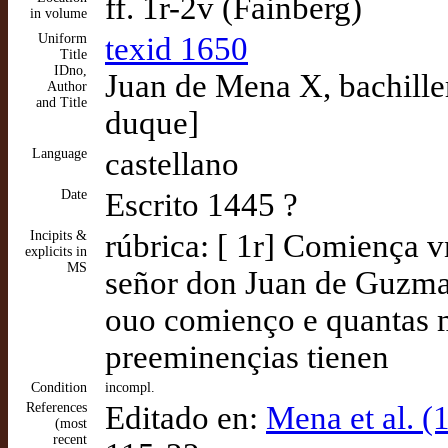
ff. 1r-2v (Fainberg)
in volume
Uniform
texid 1650
Title
IDno,
Juan de Mena X, bachiller
Author
and Title
duque]
Language
castellano
Date
Escrito 1445 ?
Incipits &
rúbrica: [ 1r] Comiença v
explicits in
MS
señor don Juan de Guzma
ouo comienço e quantas 
preeminençias tienen
Condition
incompl.
References
Editado en:
Mena et al. (
(most
recent