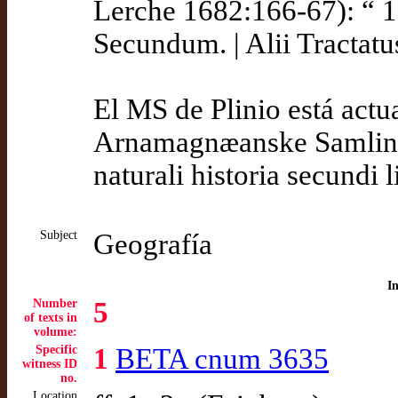
Lerche 1682:166-67): “ 1
Secundum. | Alii Tractatus
El MS de Plinio está act
Arnamagnæanske Samling,
naturali historia secundi l
Subject
Geografía
I
Number
5
of texts in
volume:
Specific
1
BETA cnum 3635
witness ID
no.
Location