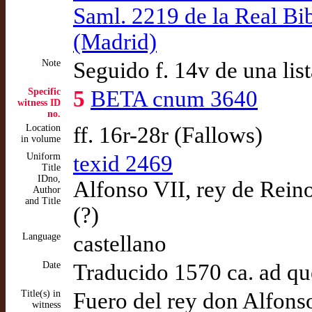
Saml. 2219 de la Real Bi
(Madrid)
Note
Seguido f. 14v de una lis
Specific
5
BETA cnum 3640
witness ID
no.
Location
ff. 16r-28r (Fallows)
in volume
Uniform
texid 2469
Title
IDno,
Alfonso VII, rey de Reino
Author
and Title
(?)
Language
castellano
Date
Traducido 1570 ca. ad q
Title(s) in
Fuero del rey don Alfonso
witness