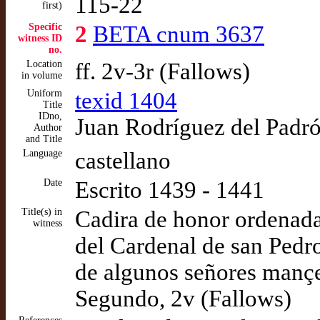
115-22
first)
Specific
2
BETA cnum 3637
witness ID
no.
Location
ff. 2v-3r (Fallows)
in volume
Uniform
texid 1404
Title
IDno,
Juan Rodríguez del Padró
Author
and Title
Language
castellano
Date
Escrito 1439 - 1441
Title(s) in
Cadira de honor ordenada
witness
del Cardenal de san Pedr
de algunos señores mançeb
Segundo, 2v (Fallows)