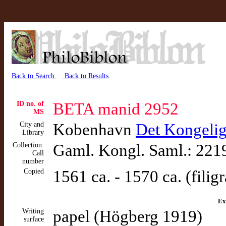
Back to Search
Back to Results
ID no. of
BETA manid 2952
MS
City and
Kobenhavn
Det Kongelig
Library
Collection:
Gaml. Kongl. Saml.: 221
Call
number
Copied
1561 ca. - 1570 ca. (filig
Ex
Writing
papel (Högberg 1919)
surface