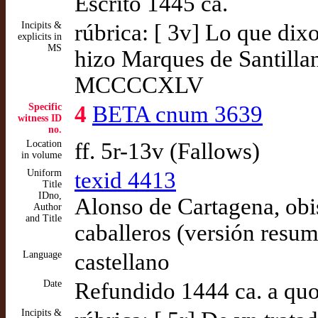
Escrito 1445 ca.
Incipits &
rúbrica: [ 3v] Lo que dixo
explicits in
MS
hizo Marques de Santilla
MCCCCXLV
Specific
4
BETA cnum 3639
witness ID
no.
Location
ff. 5r-13v (Fallows)
in volume
Uniform
texid 4413
Title
IDno,
Alonso de Cartagena, obi
Author
and Title
caballeros (versión resum
Language
castellano
Date
Refundido 1444 ca. a qu
Incipits &