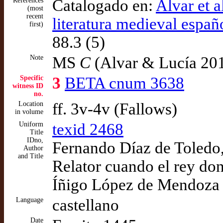
References
Catalogado en:
Alvar et a
(most
recent
literatura medieval españ
first)
88.3 (5)
Note
MS
C
(Alvar & Lucía 20
Specific
3
BETA cnum 3638
witness ID
no.
Location
ff. 3v-4v (Fallows)
in volume
Uniform
texid 2468
Title
IDno,
Fernando Díaz de Toledo, 
Author
and Title
Relator cuando el rey don
Íñigo López de Mendoza
Language
castellano
Date