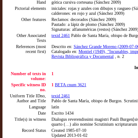
Hand
gótica cursiva cortesana (Sánchez 2009)
Pictorial elements
iniciales: rojas y azules con dibujos y rasgueo (
calderones: en rojo y azul (Sánchez 2009)
Other features
Reclamos: decorados (Sánchez 2009)
Pautado: a lápiz de plomo (Sánchez 2009)
Signaturas: alfanuméricas (restos) (Sánchez 2009
Other Associated
texid 2461
Pablo de Santa María, obispo de Burgo
Texts
References (most
Descrito en:
Sánchez Grande Moreno (2009-07-06)
recent first)
Catalogado en:
Montiel (1949), “Incunables, impr
Revista Bibliográfica y Documental
, n. 2
I
Number of texts in
1
volume:
Specific witness ID
1
BETA cnum 3621
no.
Uniform Title IDno,
texid 2461
Author and Title
Pablo de Santa María, obispo de Burgos. Scrutin
Language
latín
Date
Escrito 1434
Title(s) in witness
Dialogus reverendissimi magistri Pauli Burgen[si
quarto (…) alio nomine Scrutinium scripturarum
Record Status
Created 1985-07-10
Updated 2013-01-02