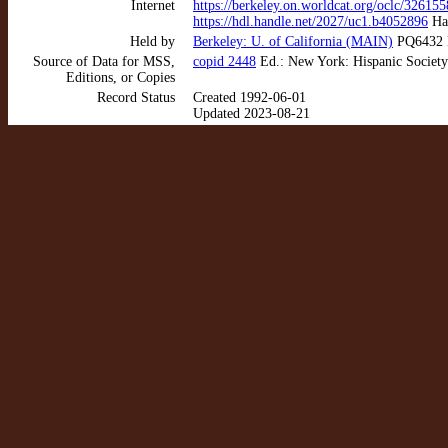
Internet
https://berkeley.on.worldcat.org/oclc/326155
https://hdl.handle.net/2027/uc1.b4052896
Hat
Held by
Berkeley: U. of California (MAIN)
PQ6432 
Source of Data for MSS,
copid 2448
Ed.: New York: Hispanic Society 
Editions, or Copies
Record Status
Created 1992-06-01
Updated 2023-08-21