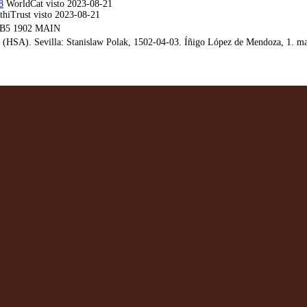
8
WorldCat visto 2023-08-21
hiTrust visto 2023-08-21
B5 1902 MAIN
(HSA). Sevilla: Stanislaw Polak, 1502-04-03. Íñigo López de Mendoza, 1. marq