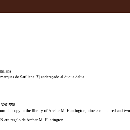
tillana
l marques de Satillana [!] endereçado al duque dalua
. 3261558
from the copy in the library of Archer M. Huntington, nineteen hundred and tw
 era regalo de Archer M. Huntington.