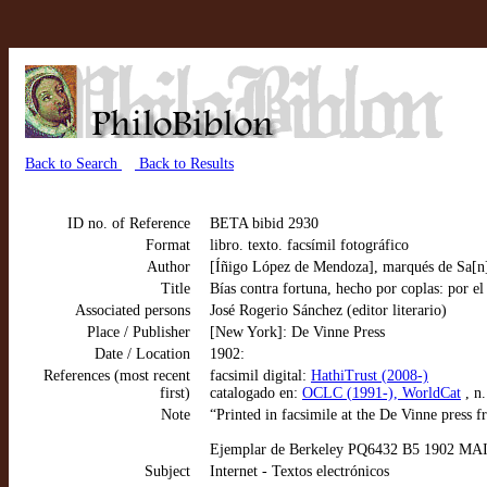
Back to Search
Back to Results
ID no. of Reference
BETA bibid 2930
Format
libro. texto. facsímil fotográfico
Author
[Íñigo López de Mendoza], marqués de Sa[n]
Title
Bías contra fortuna, hecho por coplas: por e
Associated persons
José Rogerio Sánchez (editor literario)
Place / Publisher
[New York]: De Vinne Press
Date / Location
1902:
References (most recent
facsimil digital:
HathiTrust (2008-)
first)
catalogado en:
OCLC (1991-), WorldCat
, n
Note
“Printed in facsimile at the De Vinne press 
Ejemplar de Berkeley PQ6432 B5 1902 MAIN
Subject
Internet - Textos electrónicos