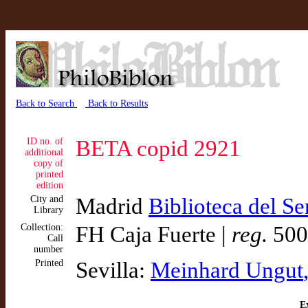
Back to Search
Back to Results
ID no. of
BETA copid 2921
additional
copy of
printed
edition
City and
Madrid
Biblioteca del S
Library
Collection:
FH Caja Fuerte |
reg.
500
Call
number
Printed
Sevilla:
Meinhard Ungut
Ex