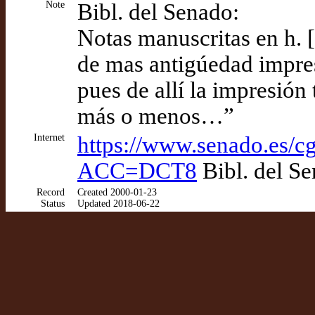
Note
Bibl. del Senado:
Notas manuscritas en h. [1
de mas antigúedad impres
pues de allí la impresión
más o menos…”
Internet
https://www.senado.es/
ACC=DCT8
Bibl. del Se
Record
Created 2000-01-23
Status
Updated 2018-06-22