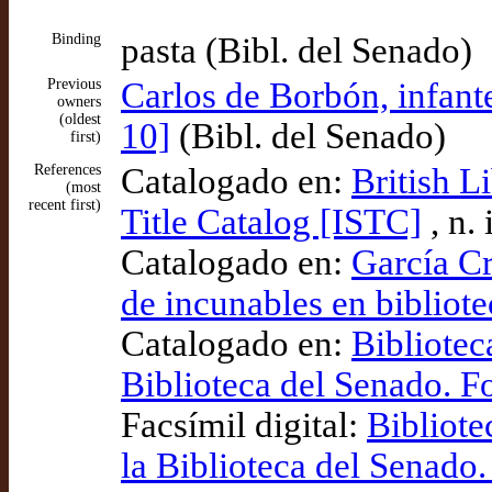
Binding
pasta (Bibl. del Senado)
Previous
Carlos de Borbón, infan
owners
(oldest
10]
(Bibl. del Senado)
first)
References
Catalogado en:
British L
(most
recent first)
Title Catalog [ISTC]
, n.
Catalogado en:
García Cr
de incunables en bibliot
Catalogado en:
Bibliotec
Biblioteca del Senado. F
Facsímil digital:
Bibliote
la Biblioteca del Senado