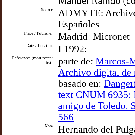
Manuel Raindo (co
Source
ADMYTE: Archivo D
Españoles
Place / Publisher
Madrid: Micronet
Date / Location
I 1992:
References (most recent
parte de:
Marcos-M
first)
Archivo digital de
basado en:
Dangerf
text CNUM 6935: H
amigo de Toledo. S
566
Note
Hernando del Pulga