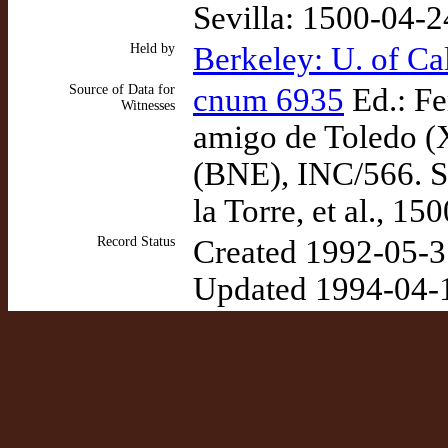
Sevilla: 1500-04-
Held by
Berkeley: U. of Ca
Source of Data for
cnum 6935
Ed.: Fe
Witnesses
amigo de Toledo (X
(BNE), INC/566. Se
la Torre, et al., 15
Record Status
Created 1992-05-3
Updated 1994-04-