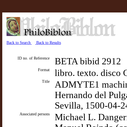
Back to Search
Back to Results
ID no. of Reference
BETA bibid 2912
Format
libro. texto. dis
Title
ADMYTE1 machine
Hernando del Pulga
Sevilla, 1500-04-2
Associated persons
Michael L. Dangerf