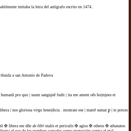
abilmente imitaba la letra del antígrafo escrito en 1474..
tribuida a san Antonio de Padova
ꝰ humanũ pro quo | suum sangujnẽ fudit | ita me ament oẽs ho|mjnes et
libera | nos gloriosa v
ir
go b
e
ne|dicta . mostrate ese | matrẽ sumat ꝑ | te preces
atõ ✠ libera me dñe ab õibꝰ mal
is
et pericul
is
✠ agios ✠ otheos ✠ athanatos
o ilustra el uso de los nombres sagrados como protección contra el mal