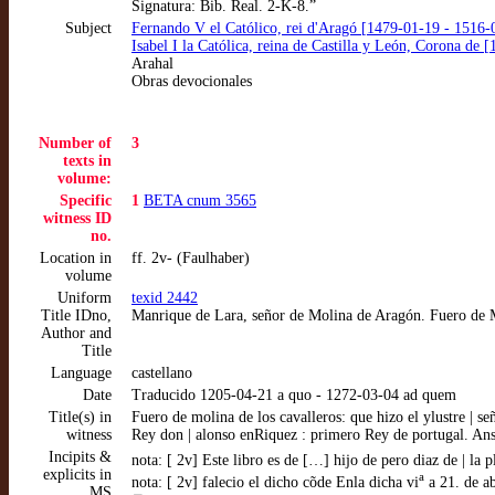
Signatura: Bib. Real. 2-K-8.”
Subject
Fernando V el Católico, rei d'Aragó [1479-01-19 - 1516-
Isabel I la Católica, reina de Castilla y León, Corona de
Arahal
Obras devocionales
Number of
3
texts in
volume:
Specific
1
BETA cnum 3565
witness ID
no.
Location in
ff. 2v- (Faulhaber)
volume
Uniform
texid 2442
Title IDno,
Manrique de Lara, señor de Molina de Aragón. Fuero de 
Author and
Title
Language
castellano
Date
Traducido 1205-04-21 a quo - 1272-03-04 ad quem
Title(s) in
Fuero de molina de los cavalleros: que hizo el ylustre | 
witness
Rey don | alonso enRiquez : primero Rey de portugal. Ansi | l
Incipits &
nota: [ 2v] Este libro es de […] hijo de pero diaz de | la 
explicits in
a
nota: [ 2v] falecio el dicho cõde Enla dicha vi
a 21. de ab
MS