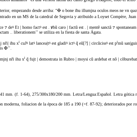
interior, empezando desde arriba: “✠ o bone iħu illumjna oculos meos ne vn q
ua
contrado en un MS de la catedral de Segovia y atribuido a Loyset Compère, Juan
ce ⁊ deꝰ Et | homo factꝰ est . ꝟbũ caro | factũ est . | mentẽ sanctã ⁊ spontaneam 
tam .. liberationem’’ se utiliza en la fiesta de santa Ágata.
i
i
j nr̃i| iħu x
cuJꝰ latꝰ lancea|tꝰ est gladiꝰ ictꝰ q̃ eũ[?] | circũcissꝰ est p
mũ san|guin
is ✠’’.
i
mjnj nr̃i ihu x
q̃ fujt | demostrata in Rubro | moysi cũ ardebat et nõ | cõburebatu
141 mm. (f. 1-64), 275/300x180/200 mm. Letra/Lengua:Español. Letra gótica red
ón moderna, foliacion de la época de 185 a 190 (=f. 87-92); deteriorados por roe