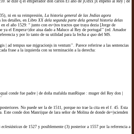
 59. se dize q̃ el em|perador don carlos El año de jUdxx jx enpeño al Rey | de
5), ni en su reimpresión,
La historia general de las Jndias agora
 los detalles, en
Libro XX dela segunda parte dela general historia delas
n el año 1529: “ junto con es=|tos tractos que traya dezia [Jorge de
 que ya el Empera=|dor aiua dado a Maluco al Rey de portugal’’ (ed. Amador
eferencia y por lo tanto de su utilidad para la fecha
a quo
del MS.
is | ad tempus sue mjgracionjs in ventum’’. Parece referirse a las sentencias
 cada frase a la izquierda con su terminación a la derecha:
 qual conde fue padre | de doña mafalda manRique : muger del Rey don |
’’
posteriores. No puede ser la de 1511, porque no trae la cita en el f. 45. Esta
ara. Este conde don Manri|que de lara señor de Molina de donde de=|scienden
 eclesiásticas
de 1527 y posiblemente (3) posterior a 1557 por la referencia a