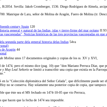
R/2054. Sevilla: Jakob Cromberger, 1536. Diego Rodríguez de Almela, arciprest
00. Manrique de Lara, señor de Molina de Aragón, Fuero de Molina (tr. Desc
fteenth-century Spain
120
toria general y natural de las Indias, islas y tierre-firme del mar océano
II:93
cias vascongadas”, Noticias históricas de las tres provincias vascongadas en que 
a segunda parte dela general historia delas Indias
54va
sonal)
a de Aragón
44
sonal
 de Molina
unos 17 documentos originales y copias de los ss. XV y XVI,
l de 1474, pero el mismo dice (pag. 10) que “don Mariano Perruca Díaz, que pu
le y Muy Leal Señorío
se limitó a transcribir una copia que existía en la Parro
te.”
MS en la “Colección diplomática del Señor Celada”, que difícilmente puede ser e
 Hoy no se conserva. Hay solamente una posterior copia de copia, que tampoco 
sible que éste sea el MS fechado en 1474-10-05 que vio Perruca,
as que hacen que la fecha de 1474 sea imposible.