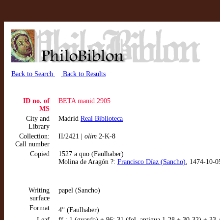
Back to Search
Back to Results
ID no. of
BETA manid 2905
MS
City and
Madrid
Real Biblioteca
Library
Collection:
II/2421 |
olim
2-K-8
Call number
Copied
1527 a quo (Faulhaber)
Molina de Aragón ?:
Francisco Díaz (Sancho)
, 1474-10-0
Writing
papel (Sancho)
surface
Format
o
4
(Faulhaber)
Leaf
ff.: 1 (guarda) + 96: 31 (fol. antigua 1-28 + 30-32) + 3