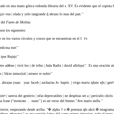
iado en una mano gótica redonda libraria del s. XV. Es evidente que el copista h
o vna | elada y yelo tangrande q̃ abraso lo mas del pan.’’
S del
Fuero de Molina
.
son los siguientes:
 en los varios círculos y cruces que se encuentran en el f. 1v:
edicina mei’’
 ipse Rujnjs’’
es adꝟsse | vicit leo | de tribu | Juda Radix | david all
eluya
’’. Es una oración a
is | Sãcte inmor|tal | misere re nob
is
’’
abra|an ysaac . ysac Jacob | zacharias Jo. baptis. | v
ir
go maria xp̃um xp̃s | gen
imꝰ | s
an
cta dei genitrix | nr̃as deprecatiões | ne despitias set a | pericul
is
cũctis 
tima frase (“mostrate … tuuis’’) es un verso del himno “Ave maris stella.’’
exterior, empezando desde arriba: “✠ alpha ⁊ o ✠ potestas sp̃s sãcti ✠ tetagram
otheos athanatos’’ es una versión latina del canto griego
trisagion
; todo el text