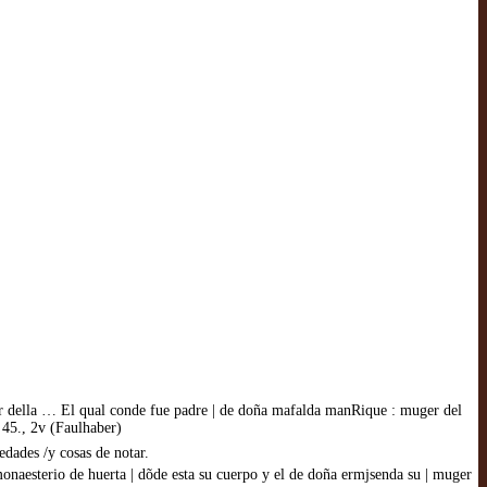
eñor della … El qual conde fue padre | de doña mafalda manRique : muger del
. 45., 2v (Faulhaber)
edades /y cosas de notar.
o monaesterio de huerta | dõde esta su cuerpo y el de doña ermjsenda su | muger