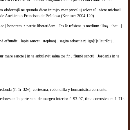
m obdormjã ne q
ua
ndo dicat injmjcꝰ meꝰ p
re
valuj adꝟsꝰ eũ. sãcte michael
 de Anchieta o Francisco de Peñalosa (Kreitner 2004:120).
ac | honorem ⁊ patrie liberatiõem . Jħs ãt trãsiens ꝑ medium illoꝝ | ibat . |
ẽ effundit . lapis s
an
ctꝰ | stephanj . sagita sebastia|nj ign[i]s laurẽcij .
r mare sancte | in te anbulavit salua|tor ñr . flumẽ sanctũ | Jordanjs in te
onda (f. 1r-32v), cortesana, redondilla y humanística corriente.
dores en la parte sup. de margen interior f. 93-97, tinta corrosiva en f. 71r-