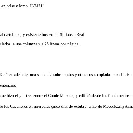
 en orlas y lomo. II/2421”
l castellano, y existente hoy en la Biblioteca Real.
 lados, a una columna y a 28 líneas por página.
o
9 r.
en adelante, una sentencia sobre pastos y otras cosas copiadas por el mis
entencias.
e hizo el ylustre sennor el Conde Marrich, y edificó desde los fundamentos a l
 de los Cavalleros en miércoles çinco días de octubre, anno de Mcccclxxiiij Ann