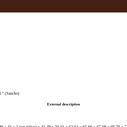
5 ! (Sancho)
External description
3-40 + 41 + 1 (sin foliar) + 42-49 + 50-61 + 62-64 + 65-66 + 67-68 + 69-70 +