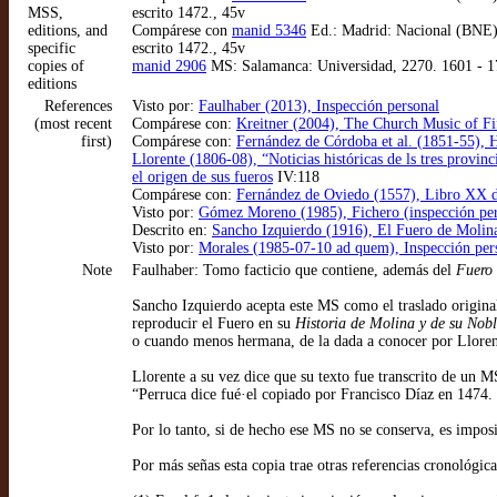
MSS,
escrito 1472., 45v
editions, and
Compárese con
manid 5346
Ed.: Madrid: Nacional (BNE), 
specific
escrito 1472., 45v
copies of
manid 2906
MS: Salamanca: Universidad, 2270. 1601 - 17
editions
References
Visto por:
Faulhaber (2013), Inspección personal
(most recent
Compárese con:
Kreitner (2004), The Church Music of Fi
first)
Compárese con:
Fernández de Córdoba et al. (1851-55), His
Llorente (1806-08), “Noticias históricas de ls tres provin
el origen de sus fueros
IV:118
Compárese con:
Fernández de Oviedo (1557), Libro XX del
Visto por:
Gómez Moreno (1985), Fichero (inspección per
Descrito en:
Sancho Izquierdo (1916), El Fuero de Molin
Visto por:
Morales (1985-07-10 ad quem), Inspección per
Note
Faulhaber: Tomo facticio que contiene, además del
Fuero
Sancho Izquierdo acepta este MS como el traslado origina
reproducir el Fuero en su
Historia de Molina y de su Nob
o cuando menos hermana, de la dada a conocer por Lloren
Llorente a su vez dice que su texto fue transcrito de un 
“Perruca dice fué·el copiado por Francisco Díaz en 1474.
Por lo tanto, si de hecho ese MS no se conserva, es impo
Por más señas esta copia trae otras referencias cronológic