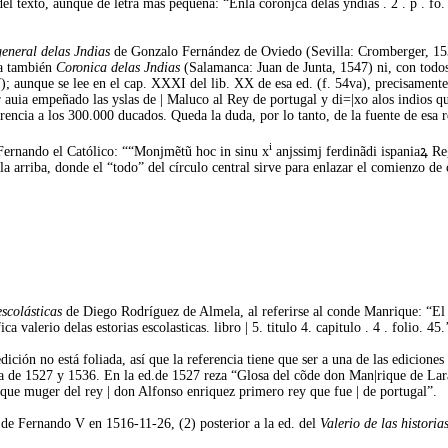
del texto, aunque de letra más pequeña: “Enla coronjca delas yndias . 2 . p . fo.
general delas Jndias
de Gonzalo Fernández de Oviedo (Sevilla: Cromberger, 153
ma también
Coronica delas Jndias
(Salamanca: Juan de Junta, 1547) ni, con todos
 aunque se lee en el cap. XXXI del lib. XX de esa ed. (f. 54va), precisamente e
r auia empeñado las yslas de | Maluco al Rey de portugal y di=|xo alos indios
ferencia a los 300.000 ducados. Queda la duda, por lo tanto, de la fuente de esa r
i
e Fernando el Católico: ““Monjmẽtũ hoc in sinu x
anjssimj ferdinãdi ispaniaꝝ Reg
tabla arriba, donde el “todo” del círculo central sirve para enlazar el comienzo de
escolásticas
de Diego Rodríguez de Almela, al referirse al conde Manrique: “El
 valerio delas estorias escolasticas. libro | 5. titulo 4. capitulo . 4 . folio. 45.
ción no está foliada, así que la referencia tiene que ser a una de las ediciones 
villa de 1527 y 1536. En la ed.de 1527 reza “Glosa del cõde don Man|rique de L
que muger del rey | don Alfonso enriquez primero rey que fue | de portugal”.
e de Fernando V en 1516-11-26, (2) posterior a la ed. del
Valerio de las historias