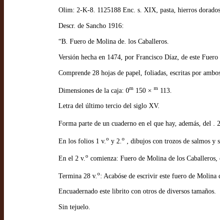
Olim: 2-K-8. 1125188 Enc. s. XIX, pasta, hierros dorados
Descr. de Sancho 1916:
“B. Fuero de Molina de. los Caballeros.
Versión hecha en 1474, por Francisco Díaz, de este Fuero a
Comprende 28 hojas de papel, foliadas, escritas por ambos
m
m
Dimensiones de la caja: 0
150 ×
113.
Letra del último tercio del siglo XV.
Forma parte de un cuaderno en el que hay, además, del . 2
o
o
En los folios 1 v.
y 2.
, dibujos con trozos de salmos y s
o
En el 2 v.
comienza: Fuero de Molina de los Caballeros, qu
o
Termina 28 v.
: Acabóse de escrivir este fuero de Molina
Encuadernado este librito con otros de diversos tamaños.
Sin tejuelo.