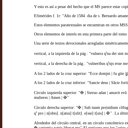
Y esto es así a pesar del hecho que el MS parece estar cop
Efimérides f. 1r: “Año de 1584. dia de s. Bernardo amaneçi
Estos elementos paratextuales se encuentran en otros MS
Otros elementos de interés en esta primera parte del tomo 
Una serie de textos devocionales arregladas simétricamente
i
vertical, a la izquierda de la pág.: “vulnera q
na dei sint m
i
vertical, a la derecha de la pág.: “vulneribus q
njs erue me
A los 2 lados de la cruz superior: “Ecce domjni | fu gite |ꝑt
A los 2 lados de la cruz inferior: “Sancte deus | Sãcte fort
Círculo izquierda superior: “✠ | Sieruo adan | amavit evã . 
mulieres | Amen | ✠’’
Círculo derecha superior: “✠ | Sub tuum pre|sidium cõfug
i
q
pro | n[obis]. n[atus] t[ulit]. e[sse] t[uis] | ✠’’. La úl
Alrededor del círculo central, en un círculo concéntrico 
✠ sapientia patris liberat me’’ El perícope que lee “agios 