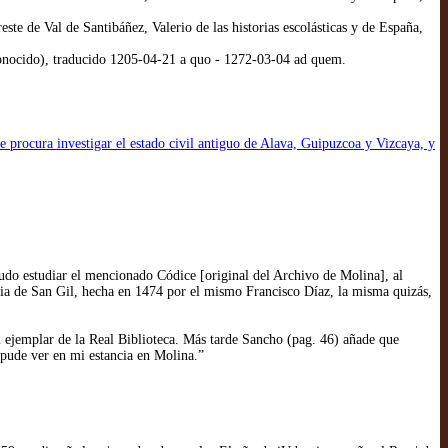
e de Val de Santibáñez, Valerio de las historias escolásticas y de España,
onocido), traducido 1205-04-21 a quo - 1272-03-04 ad quem.
se procura investigar el estado civil antiguo de Alava, Guipuzcoa y Vizcaya, y
do estudiar el mencionado Códice [original del Archivo de Molina], al
quia de San Gil, hecha en 1474 por el mismo Francisco Díaz, la misma quizás,
l ejemplar de la Real Biblioteca. Más tarde Sancho (pag. 46) añade que
pude ver en mi estancia en Molina.”