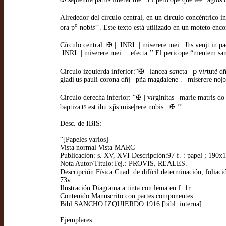
Alrededor del círculo central, en un círculo concéntrico 
o
ora p
nob
is
’’. Este texto está utilizado en un moteto en
Círculo central: ✠ | .INRI. | miserere mei | Jħs venjt in pa
.INRI. | miserere mei . | efecta.’’ El pericope “mentem sanc
Círculo izquierda inferior:“✠ | lancea s
an
cta | ꝑ v
ir
tutẽ dñ
gladi|us pauli corona dñj | pña magdalene . | miserere no|b
Círculo derecha inferior: “✠ | v
ir
ginitas | marie matris do|
baptiza|tꝰ est iħu xp̃s mise|rere nobis . ✠.’’
Desc. de IBIS:
“[Papeles varios]
Vista normal Vista MARC
Publicación: s. XV, XVI Descripción:97 f. : papel ; 190x
Nota Autor/Título:Tej.: PROVIS. REALES.
Descripción Física:Cuad. de difícil determinación, foliaci
73v.
Ilustración:Diagrama a tinta con lema en f. 1r.
Contenido:Manuscrito con partes componentes
Bibl:SANCHO IZQUIERDO 1916 [bibl. interna]
Ejemplares