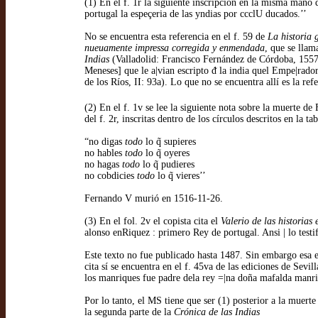
(1) En el f. 1r la siguiente inscripción en la misma mano 
portugal la espeçeria de las yndias por ccclU ducados.’’
No se encuentra esta referencia en el f. 59 de
La historia 
nueuamente impressa corregida y enmendada
, que se lla
Indias
(Valladolid: Francisco Fernández de Córdoba, 1557);
Meneses] que le a|vian escripto ᵭ la india quel Empe|rado
de los Ríos, II: 93a). Lo que no se encuentra allí es la re
(2) En el f. 1v se lee la siguiente nota sobre la muerte d
del f. 2r, inscritas dentro de los círculos descritos en la 
“no digas
todo
lo q̃ supieres
no hables
todo
lo q̃ oyeres
no hagas
todo
lo q̃ pudieres
no cobdicies
todo
lo q̃ vieres’’
Fernando V murió en 1516-11-26.
(3) En el fol. 2v el copista cita el
Valerio de las historias 
alonso enRiquez : primero Rey de portugal. Ansi | lo testifica
Este texto no fue publicado hasta 1487. Sin embargo esa edi
cita sí se encuentra en el f. 45va de las ediciones de Se
los manriques fue padre dela rey =|na doña mafalda manri
Por lo tanto, el MS tiene que ser (1) posterior a la muert
la segunda parte de la
Crónica de las Indias