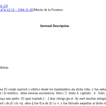
01-23]
 [1474-12-12 - 1504-11-26]
Morón de la Frontera
Internal Description
Molina
señor El conde marrich y edifico desde los fundamẽ|tos ala dicha villa: y fue s
o testifica : delas estorias escolasticas. libro | 5. titulo 4. capitulo . 4 . folio
plaça sant pedro. El qual traslado […] diaz clerigo ꝑa el. Ay enel muchas an|tigu
ril | de jU clx vij. años q̃ fue Era de jU cc v. y fue lle|vado asepultar al dich