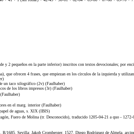
nde y 2 pequeños en la parte inferior) inscritos con textos devocionales; por enc
cha), que ofrecen 4 frases, que empiezan en los círculos de la izquierda y utilizan
er)
de un taco xilográfico (2v) (Faulhaber)
ficos de los libros impresos (3r) (Faulhaber)
 (Faulhaber)
dores en el marg. interior (Faulhaber)
 papel de aguas, s. XIX (IBIS)
agón, Fuero de Molina (tr. Desconocido), traducido 1205-04-21 a quo - 127
R/1685. Sevilla: Jakob Cromberger, 1527. Diego Rodríguez de Almela, arciprest