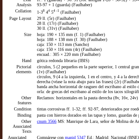
Analysis
93-97 + 1 (guarda) (Faulhaber)
Collation
8
4
4 -1
1-3
4
5
(Faulhaber)
Page Layout
29 ll. (5r) (Faulhaber)
28 ll. (17r) (Faulhaber)
30 ll. (31v) (Faulhaber)
Size
hoja: 190 × 135 mm (f. 1) (Faulhaber)
hoja: 188 × 138 mm (f. 30) (Faulhaber)
caja: 150 × 113 mm (Sancho)
caja: 150 × 116 mm (4r) (Faulhaber)
encuad.: 305 × 220 mm (Faulhaber)
Hand
gótica redonda libraria (IBIS)
Pictorial
círculos, 5 (2 pequeños en la parte superior, 1 central gra
elements
(1v) (Faulhaber)
círculos, 9 (4 a la izquierda, 1 en el centro, y 4 a la dere
derecha (véase la nota abajo para las frases) (2r) (Faulhab
banda ancha horizontal de rasgueo del escribano al estilo 
orla: de grecas del escribano al estilo de los tacos xilográ
Other
Reclamos: horizontales en la pauta derecha (8v, 16v, 24v)
features
Condition
tintas corrosivas ff. 1-32; ff. 92-97, deteriorados por roe
Binding
pasta con hierros dorados en las tapas y lomo, guardas de
Other
cnum 3566
MS: Manrique de Lara, señor de Molina de Ar
Associated
Texts
Associated
Compárese con
manid 5347
Ed.: Madrid: Nacional (BNE), 