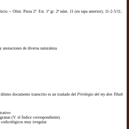
 -- Olim: Pieza 2ª. Est. 1º gr. 2ª núm. 11 (en tapa anterior); 11-2-5/11;
y anotaciones de diversa naturaleza.
e último documento transcrito es un traslado del
Privilegio del rey don Tibalt
trativo.
igranas (V. el Índice correspondiente).
s codicológicos muy irregular.