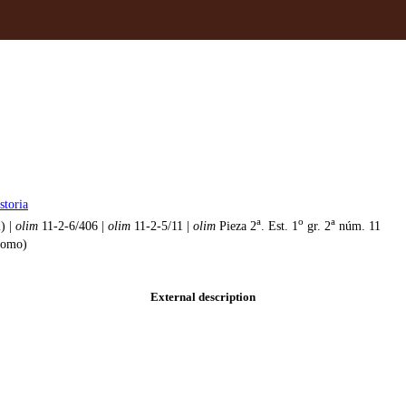
storia
a
o
a
) |
olim
11-2-6/406 |
olim
11-2-5/11 |
olim
Pieza 2
. Est. 1
gr. 2
núm. 11
 lomo)
External description