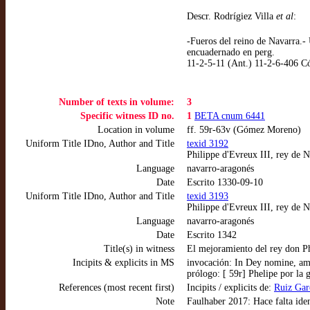
Descr. Rodrígiez Villa
et al
:
-Fueros del reino de Navarra.
encuadernado en perg.
11-2-5-11 (Ant.) 11-2-6-406 C
Number of texts in volume:
3
Specific witness ID no.
1
BETA cnum 6441
Location in volume
ff. 59r-63v (Gómez Moreno)
Uniform Title IDno, Author and Title
texid 3192
Philippe d'Evreux III, rey de 
Language
navarro-aragonés
Date
Escrito 1330-09-10
Uniform Title IDno, Author and Title
texid 3193
Philippe d'Evreux III, rey de 
Language
navarro-aragonés
Date
Escrito 1342
Title(s) in witness
El mejoramiento del rey don Ph
Incipits & explicits in MS
invocación: In Dey nomine, am
prólogo: [ 59r] Phelipe por la 
References (most recent first)
Incipits / explicits de:
Ruiz Garc
Note
Faulhaber 2017: Hace falta iden