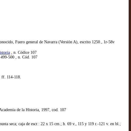
ocido, Fuero general de Navarra (Versión A), escrito 1250., 1r-58v
storia
, n. Códice 107
499-500 , n. Cód. 107
 ff. 114-118.
 Academia de la Historia, 1997, cod. 107
ta seca; caja de escr.: 22 x 15 cm.; h. 69 v., 115 y 119 r.-121 v. en bl.;