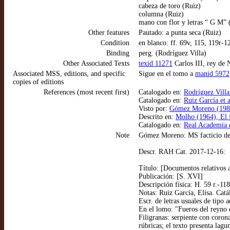
cabeza de toro (Ruiz)
columna (Ruiz)
mano con flor y letras “ G M” 
Other features
Pautado: a punta seca (Ruiz)
Condition
en blanco: ff. 69v, 115, 119r-1
Binding
perg. (Rodríguez Villa)
Other Associated Texts
texid 11271
Carlos III, rey de 
Associated MSS, editions, and specific
Sigue en el tomo a
manid 5972
copies of editions
References (most recent first)
Catalogado en:
Rodríguez Villa
Catalogado en:
Ruiz García et 
Visto por:
Gómez Moreno (1984)
Descrito en:
Molho (1964), El 
Catalogado en:
Real Academia 
Note
Gómez Moreno: MS facticio de
Descr. RAH Cat. 2017-12-16:
Título: [Documentos relativos 
Publicación: [S. XVI]
Descripción física: H. 59 r.-118
Notas: Ruiz García, Elisa. Catá
Escr. de letras usuales de tipo 
En el lomo: "Fueros del reyno
Filigranas: serpiente con coron
rúbricas; el texto presenta lagu