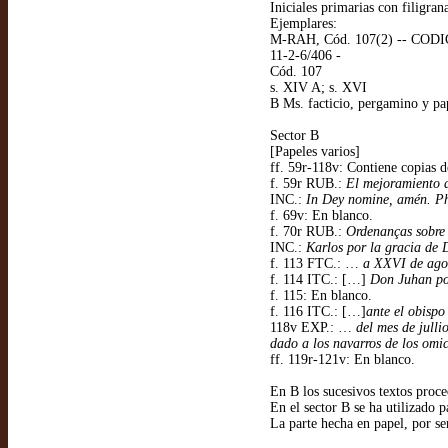
Iniciales primarias con filigra
Ejemplares:
M-RAH, Cód. 107(2) -- CODICES 
11-2-6/406 -
Cód. 107
s. XIV A; s. XVI
B Ms. facticio, pergamino y pa
Sector B
[Papeles varios]
ff. 59r-118v: Contiene copias d
f. 59r RUB.:
El mejoramiento d
INC.:
In Dey nomine, amén. Phe
f. 69v: En blanco.
f. 70r RUB.:
Ordenanças sobre 
INC.:
Karlos por la gracia de 
f. 113 FTC.: …
a XXVI de ag
f. 114 ITC.: […]
Don Juhan por
f. 115: En blanco.
f. 116 ITC.: […]
ante el obispo
118v EXP.: …
del mes de jull
dado a los navarros de los omic
ff. 119r-121v: En blanco.
En B los sucesivos textos proce
En el sector B se ha utilizado p
La parte hecha en papel, por se