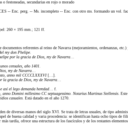
nas o festoneadas, secundarias en rojo o morado
-- Enc. perg. -- Ms. incompleto -- Enc. con otro ms. formando un vol. facticio
pel: 260 × 195 mm.; 121 ff.
e documentos referentes al reino de Navarra (mejoramientos, ordenanzas, etc.) 
el rey don Phelipe
.
lipe por la gracia de Dios, rey de Navarra
…
unos censales, año 1401
.
Dios, rey de Navarra
…
osto, anno mil CCCCLXXXVI
[…].
 la gracia de Dios, rey de Navarra
…
 e así el lego demanda heredad
… f.
io, anno Domini millesimo CC septuagessimo. Notarius Martinus Stellensis
. Est
idios casuales
. Está datado en el año 1270.
den de diversas manos del siglo XVI. Se trata de letras usuales, de tipo adminis
apel de buena calidad y varia procedencia: se identifican hasta ocho tipos de fil
r más tardía, ofrece una estructura de los fascículos y de los restantes elemento