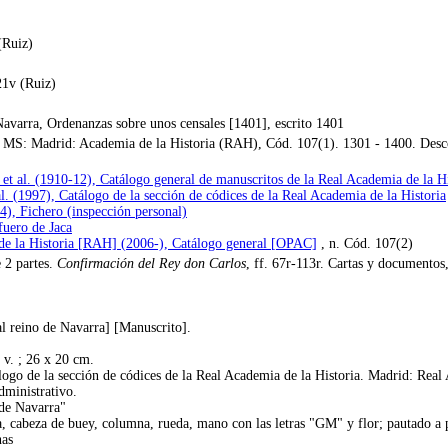
(Ruiz)
21v (Ruiz)
Navarra, Ordenanzas sobre unos censales [1401], escrito 1401
MS: Madrid: Academia de la Historia (RAH), Cód. 107(1). 1301 - 1400. Descon
 et al. (1910-12), Catálogo general de manuscritos de la Real Academia de la Hi
al. (1997), Catálogo de la sección de códices de la Real Academia de la Historia
, Fichero (inspección personal)
fuero de Jaca
de la Historia [RAH] (2006-), Catálogo general [OPAC]
, n. Cód. 107(2)
 2 partes.
Confirmación del Rey don Carlos
, ff. 67r-113r. Cartas y documentos,
al reino de Navarra] [Manuscrito].
 v. ; 26 x 20 cm.
logo de la sección de códices de la Real Academia de la Historia. Madrid: Real
administrativo.
 de Navarra"
a, cabeza de buey, columna, rueda, mano con las letras "GM" y flor; pautado a pun
nas