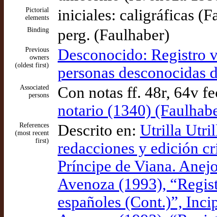
Pictorial
iniciales: caligráficas (
elements
Binding
perg. (Faulhaber)
Previous
Desconocido: Registro va
owners
(oldest first)
personas desconocidas d
Associated
Con notas ff. 48r, 64v 
persons
notario (1340) (Faulhab
References
Descrito en:
Utrilla Utri
(most recent
first)
redacciones y edición cr
Príncipe de Viana. Anej
Avenoza (1993), “Registr
españoles (Cont.)”, Incip