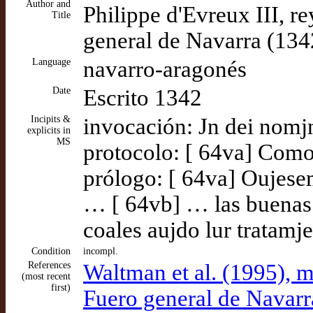
Author and
Philippe d'Evreux III, r
Title
general de Navarra (134
Language
navarro-aragonés
Date
Escrito 1342
Incipits &
invocación: Jn dei nom
explicits in
MS
protocolo: [ 64va] Como
prólogo: [ 64va] Oujese
… [ 64vb] … las buenas v
coales aujdo lur tratam
Condition
incompl.
References
Waltman et al. (1995),
(most recent
first)
Fuero general de Navarr