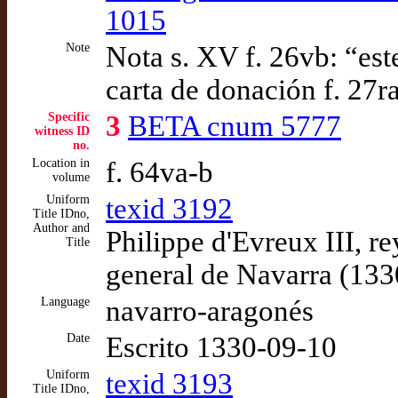
1015
Note
Nota s. XV f. 26vb: “este
carta de donación f. 27
Specific
3
BETA cnum 5777
witness ID
no.
Location in
f. 64va-b
volume
Uniform
texid 3192
Title IDno,
Author and
Philippe d'Evreux III, r
Title
general de Navarra (133
Language
navarro-aragonés
Date
Escrito 1330-09-10
Uniform
texid 3193
Title IDno,