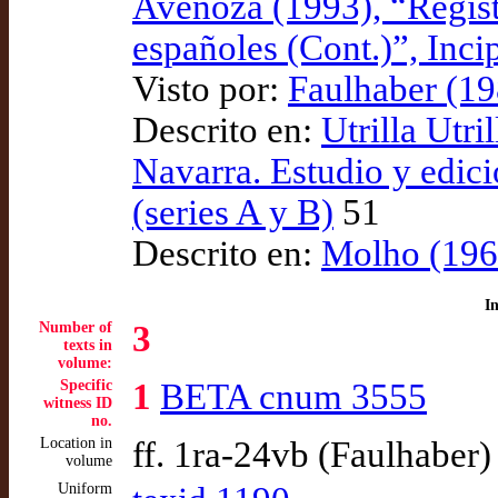
Avenoza (1993), “Registr
españoles (Cont.)”, Incip
Visto por:
Faulhaber (19
Descrito en:
Utrilla Utri
Navarra. Estudio y edici
(series A y B)
51
Descrito en:
Molho (1964
I
Number of
3
texts in
volume:
Specific
1
BETA cnum 3555
witness ID
no.
Location in
ff. 1ra-24vb (Faulhaber)
volume
Uniform