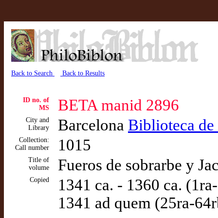
Back to Search
Back to Results
ID no. of
BETA manid 2896
MS
City and
Barcelona
Biblioteca de
Library
Collection:
1015
Call number
Title of
Fueros de sobrarbe y Jac
volume
Copied
1341 ca. - 1360 ca. (1ra
1341 ad quem (25ra-64r