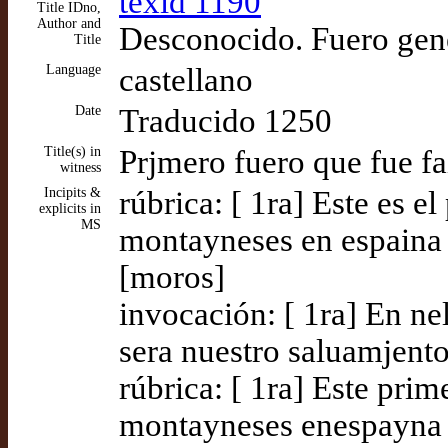
texid 1190
Title IDno,
Author and
Desconocido. Fuero gene
Title
Language
castellano
Date
Traducido 1250
Title(s) in
Prjmero fuero que fue f
witness
Incipits &
rúbrica: [ 1ra] Este es e
explicits in
MS
montayneses en espaina 
[moros]
invocación: [ 1ra] En nel
sera nuestro saluamjent
rúbrica: [ 1ra] Este prim
montayneses enespayna