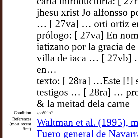
carta introductoria: [ 2
jhesu xrist Jo alfonsso p
… [ 27va] … orti ortiz 
prólogo: [ 27va] En nomp
iatizano por la gracia d
villa de iaca … [ 27vb]
en…
texto: [ 28ra] …Este [!] 
testigos … [ 28ra] … pre
& la meitad dela carne
Condition
¿acéfalo?
References
Waltman et al. (1995),
(most recent
first)
Fuero general de Navarr