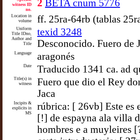
2
BETA cnum 5776
witness ID
no.
Location in
ff. 25ra-64rb (tablas 25
volume
Uniform
texid 3248
Title IDno,
Author and
Desconocido. Fuero de 
Title
Language
aragonés
Date
Traducido 1341 ca. ad 
Title(s) in
Fuero que dio el Rey don
witness
Jaca
Incipits &
rúbrica: [ 26vb] Este es
explicits in
MS
[!] de espayna ala villa
hombres e a muyleires [?