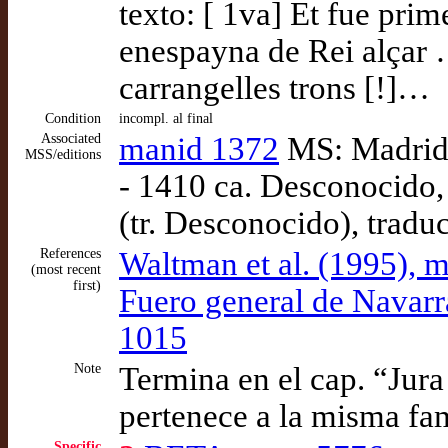
texto: [ 1va] Et fue prim
enespayna de Rei alçar 
carrangelles trons [!]…
Condition
incompl. al final
Associated
manid 1372
MS: Madrid:
MSS/editions
- 1410 ca. Desconocido,
(tr. Desconocido), tradu
References
Waltman et al. (1995),
(most recent
first)
Fuero general de Navarr
1015
Note
Termina en el cap. “Jura
pertenece a la misma f
Specific