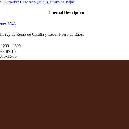
en:
Gutiérrez Cuadrado (1975), Fuero de Béjar
Internal Description
num 3546
I, rey de Reino de Castilla y León. Fuero de Baeza
 1200 - 1300
985-07-10
013-12-15