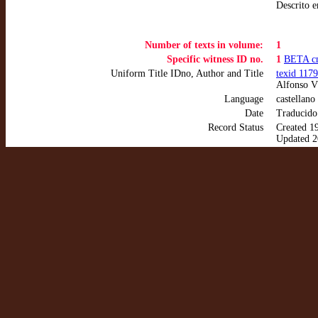
Descrito 
Number of texts in volume:
1
Specific witness ID no.
1
BETA c
Uniform Title IDno, Author and Title
texid 1179
Alfonso VI
Language
castellano
Date
Traducido
Record Status
Created 1
Updated 2