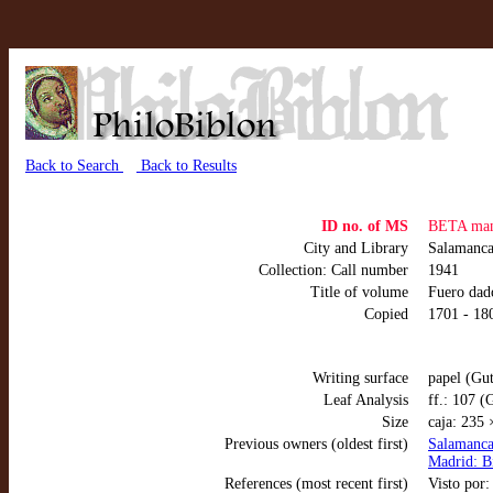
Back to Search
Back to Results
ID no. of MS
BETA man
City and Library
Salamanc
Collection: Call number
1941
Title of volume
Fuero dad
Copied
1701 - 18
Writing surface
papel (Gu
Leaf Analysis
ff.: 107 (
Size
caja: 235
Previous owners (oldest first)
Salamanca
Madrid: Bi
References (most recent first)
Visto por