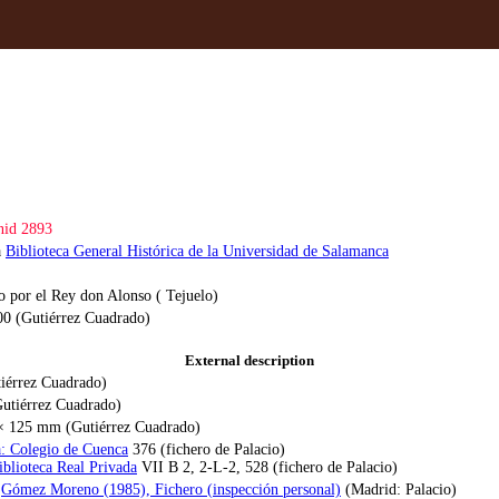
id 2893
a
Biblioteca General Histórica de la Universidad de Salamanca
o por el Rey don Alonso ( Tejuelo)
00 (Gutiérrez Cuadrado)
External description
tiérrez Cuadrado)
Gutiérrez Cuadrado)
 × 125 mm (Gutiérrez Cuadrado)
: Colegio de Cuenca
376 (fichero de Palacio)
blioteca Real Privada
VII B 2, 2-L-2, 528 (fichero de Palacio)
:
Gómez Moreno (1985), Fichero (inspección personal)
(Madrid: Palacio)