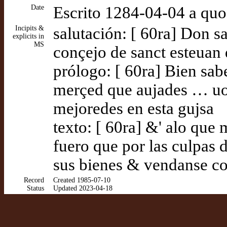
Date
Escrito 1284-04-04 a qu
Incipits &
salutación: [ 60ra] Don s
explicits in
MS
conçejo de sanct esteuan 
prólogo: [ 60ra] Bien sa
merçed que aujades … uo
mejoredes en esta gujsa
texto: [ 60ra] &' alo que
fuero que por las culpas
sus bienes & vendanse c
Record
Created 1985-07-10
Status
Updated 2023-04-18