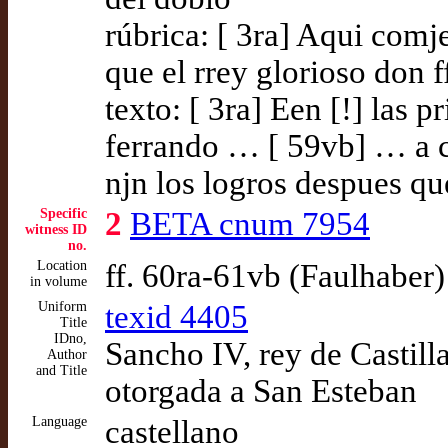
rúbrica: [ 3ra] Aqui comj
que el rrey glorioso don 
texto: [ 3ra] Een [!] las 
ferrando … [ 59vb] … a c
njn los logros despues q
Specific
2
BETA cnum 7954
witness ID
no.
Location
ff. 60ra-61vb (Faulhaber)
in volume
Uniform
texid 4405
Title
IDno,
Sancho IV, rey de Castill
Author
and Title
otorgada a San Esteban
Language
castellano