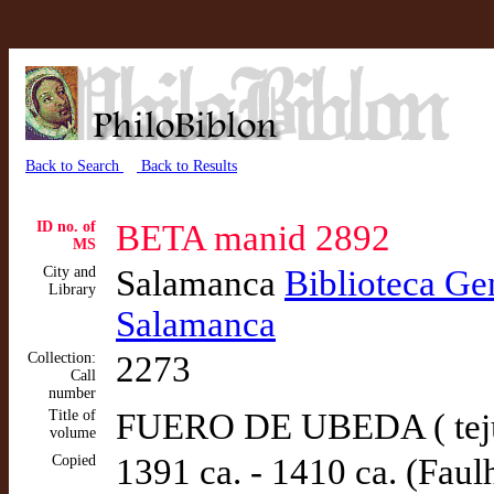
Back to Search
Back to Results
ID no. of
BETA manid 2892
MS
City and
Salamanca
Biblioteca Gen
Library
Salamanca
Collection:
2273
Call
number
Title of
FUERO DE UBEDA ( tej
volume
Copied
1391 ca. - 1410 ca. (Faul