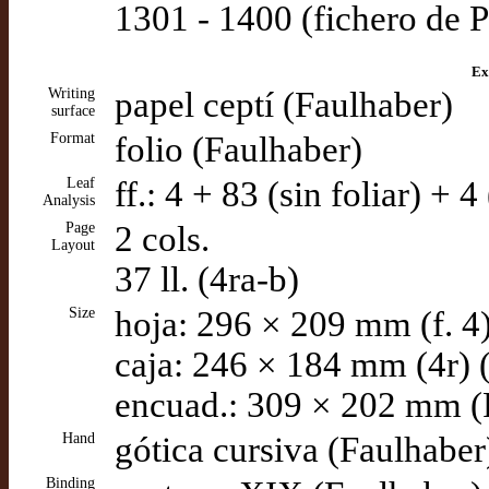
1301 - 1400 (fichero de P
Ex
Writing
papel ceptí (Faulhaber)
surface
Format
folio (Faulhaber)
Leaf
ff.: 4 + 83 (sin foliar) + 
Analysis
Page
2 cols.
Layout
37 ll. (4ra-b)
Size
hoja: 296 × 209 mm (f. 4
caja: 246 × 184 mm (4r) 
encuad.: 309 × 202 mm (
Hand
gótica cursiva (Faulhaber
Binding