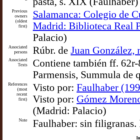
pasta, s. XIX (Faulhaber)
Previous
Salamanca: Colegio de C
owners
(oldest
Madrid: Biblioteca Real 
first)
Palacio)
Associated
Rúbr. de
Juan González, n
persons
Associated
Contiene también ff. 62r-
Texts
Parmensis, Summula de qu
References
Visto por:
Faulhaber (199
(most
recent
Visto por:
Gómez Moreno (
first)
(Madrid: Palacio)
Note
Faulhaber: sin filigranas
I