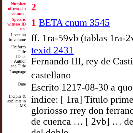
Number
2
of texts in
volume:
Specific
1
BETA cnum 3545
witness ID
no.
Location
ff. 1ra-59vb (tablas 1ra-
in volume
Uniform
texid 2431
Title
IDno,
Fernando III, rey de Cast
Author
and Title
Language
castellano
Date
Escrito 1217-08-30 a qu
Incipits &
índice: [ 1ra] Titulo prim
explicits in
MS
gloriosso rrey don ferrand
de cuenca … [ 2vb] … del
del doblo