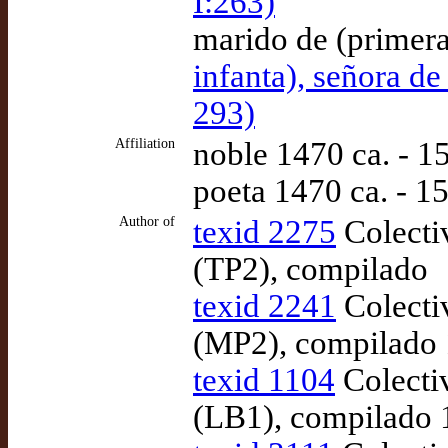
I:263)
marido de (primera
infanta), señora d
293)
Affiliation
noble 1470 ca. - 1
poeta 1470 ca. - 1
Author of
texid 2275
Colecti
(TP2), compilado
texid 2241
Colecti
(MP2), compilado 
texid 1104
Colecti
(LB1), compilado 