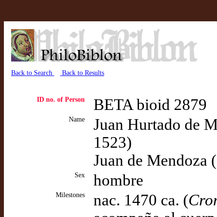
Back to Search
Back to Results
ID no. of Person
BETA bioid 2879
Name
Juan Hurtado de Me
1523)
Juan de Mendoza (
Sex
hombre
Milestones
nac. 1470 ca. (
Cro