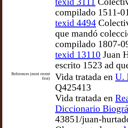
texid 3111
Colecti
compilado 1511-0
texid 4494
Colecti
que mandó colecci
compilado 1807-09
texid 13110
Juan H
escrito 1523 ad q
References (most recent
Vida tratada en
U. 
first)
Q425413
Vida tratada en
Rea
Diccionario Biográ
43851/juan-hurtad