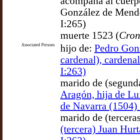
acompaña al cuerpo
González de Mendo
I:265)
muerte 1523 (
Cron
Associated Persons
hijo de:
Pedro Gon
cardenal), cardena
I:263)
marido de (segund
Aragón, hija de Lu
de Navarra (1504)
marido de (tercera
(tercera) Juan Hur