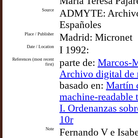
María Teresa Pajar
Source
ADMYTE: Archivo D
Españoles
Place / Publisher
Madrid: Micronet
Date / Location
I 1992:
References (most recent
parte de:
Marcos-M
first)
Archivo digital de
basado en:
Martín 
machine-readable 
I. Ordenanzas sobr
10r
Note
Fernando V e Isabe