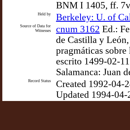
BNM I 1405, ff. 7
Held by
Berkeley: U. of Ca
Source of Data for
cnum 3162
Ed.: Fe
Witnesses
de Castilla y Leó
pragmáticas sobre 
escrito 1499-02-1
Salamanca: Juan de
Record Status
Created 1992-04-2
Updated 1994-04-