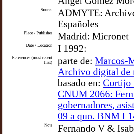
Ángel Gómez More
Source
ADMYTE: Archivo D
Españoles
Place / Publisher
Madrid: Micronet
Date / Location
I 1992:
References (most recent
parte de:
Marcos-M
first)
Archivo digital de
basado en:
Cortijo
CNUM 2066: Fernan
gobernadores, asist
09 a quo. BNM I 
Note
Fernando V & Isabe