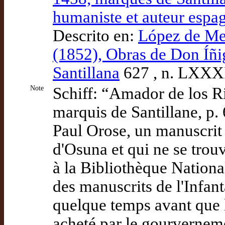
humaniste et auteur espa
Descrito en:
López de Men
(1852), Obras de Don Íñ
Santillana
627 , n. LXX
Note
Schiff: “Amador de los R
marquis de Santillane, p.
Paul Orose, un manuscrit 
d'Osuna et qui ne se trou
à la Bibliothèque Nation
des manuscrits de l'Infant
quelque temps avant que l
acheté par le gourvernem