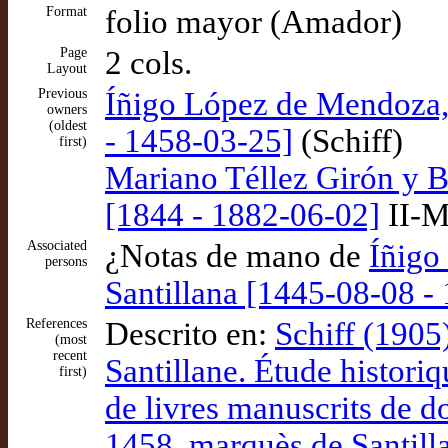
Format
folio mayor (Amador)
Page
2 cols.
Layout
Previous
Íñigo López de Mendoza, 
owners
(oldest
- 1458-03-25]
(Schiff)
first)
Mariano Téllez Girón y B
[1844 - 1882-06-02]
II-M
Associated
¿Notas de mano de
Íñigo
persons
Santillana [1445-08-08 - 
References
Descrito en:
Schiff (1905
(most
recent
Santillane. Étude historiq
first)
de livres manuscrits de 
1458, marquès de Santill