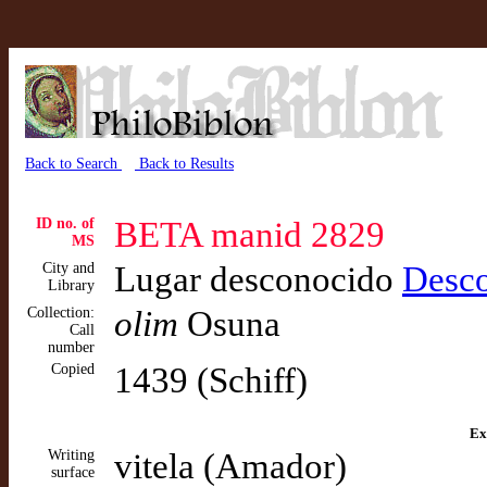
Back to Search
Back to Results
ID no. of
BETA manid 2829
MS
City and
Lugar desconocido
Desc
Library
Collection:
olim
Osuna
Call
number
Copied
1439 (Schiff)
Ex
Writing
vitela (Amador)
surface