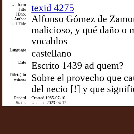
Uniform
texid 4275
Title
IDno,
Alfonso Gómez de Zamora
Author
and Title
malicioso, y qué daño o m
vocablos
Language
castellano
Date
Escrito 1439 ad quem?
Title(s) in
Sobre el provecho que ca
witness
del necio [!] y que signi
Record
Created 1985-07-10
Status
Updated 2023-04-12