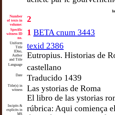
I
Number
2
of texts in
volume:
Specific
1
BETA cnum 3443
witness ID
no.
Uniform
texid 2386
Title
IDno,
Eutropius. Historias de 
Author
and Title
Language
castellano
Date
Traducido 1439
Title(s) in
Las ystorias de Roma
witness
El libro de las ystorias r
Incipits &
rúbrica: Aqui comiença el
explicits in
MS