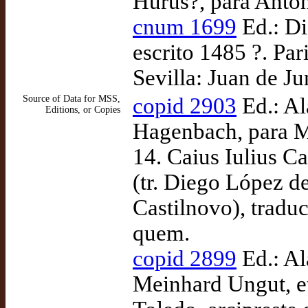
Hurus?, para Anton
cnum 1699
Ed.: Di
escrito 1485 ?. Pa
Sevilla: Juan de Ju
Source of Data for MSS,
copid 2903
Ed.: Al
Editions, or Copies
Hagenbach, para M
14. Caius Iulius C
(tr. Diego López d
Castilnovo), tradu
quem.
copid 2899
Ed.: Al
Meinhard Ungut, et