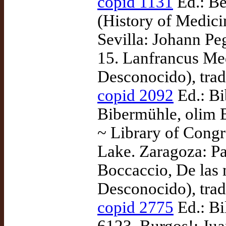
copid 1131
Ed.: Be
(History of Medic
Sevilla: Johann Pe
15. Lanfrancus Med
Desconocido), tra
copid 2092
Ed.: Bi
Bibermühle, olim
~ Library of Congr
Lake. Zaragoza: P
Boccaccio, De las m
Desconocido), tra
copid 2775
Ed.: Bi