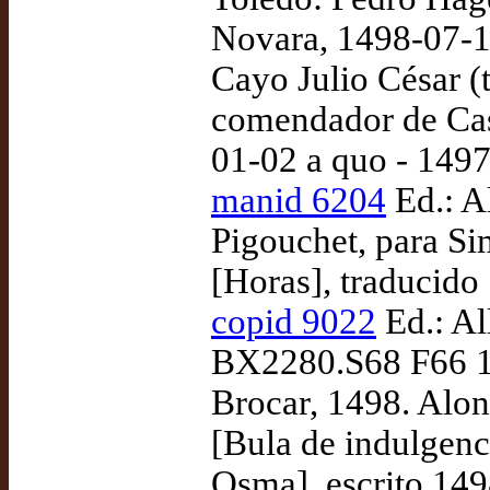
Novara, 1498-07-14
Cayo Julio César (
comendador de Cast
01-02 a quo - 149
manid 6204
Ed.: Al
Pigouchet, para Si
[Horas], traducido
copid 9022
Ed.: Al
BX2280.S68 F66 14
Brocar, 1498. Alon
[Bula de indulgenci
Osma], escrito 149