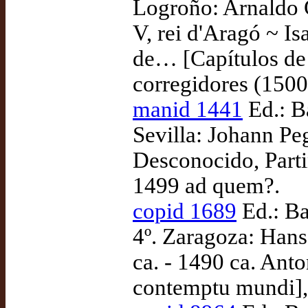
Logroño: Arnaldo 
V, rei d'Aragó ~ Is
de… [Capítulos de 
corregidores (1500
manid 1441
Ed.: B
Sevilla: Johann Peg
Desconocido, Parti
1499 ad quem?.
copid 1689
Ed.: Ba
4º. Zaragoza: Hans
ca. - 1490 ca. Ant
contemptu mundi], 