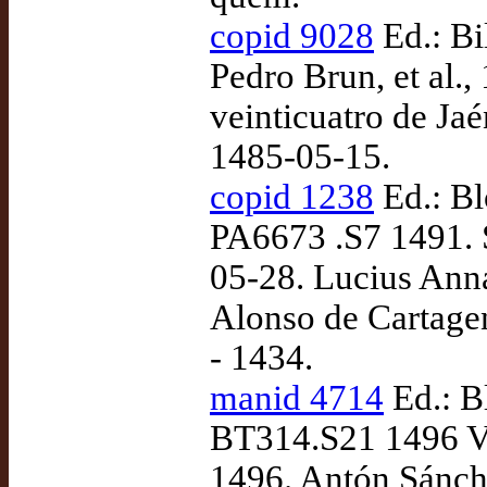
copid 9028
Ed.: Bi
Pedro Brun, et al.
veinticuatro de Jaé
1485-05-15.
copid 1238
Ed.: Bl
PA6673 .S7 1491. S
05-28. Lucius Anna
Alonso de Cartagen
- 1434.
manid 4714
Ed.: B
BT314.S21 1496 Vaul
1496. Antón Sánch