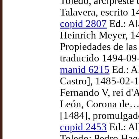
Toledo, arcipreste 
Talavera, escrito 
copid 2807
Ed.: Al
Heinrich Meyer, 1
Propiedades de las
traducido 1494-09
manid 6215
Ed.: A
Castro], 1485-02-
Fernando V, rei d'A
León, Corona de… C
[1484], promulgad
copid 2453
Ed.: Al
Toledo: Pedro Hag