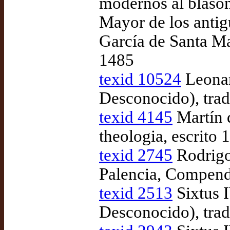
modernos al blasón
Mayor de los antigu
García de Santa Ma
1485
texid 10524
Leonar
Desconocido), tra
texid 4145
Martín 
theologia, escrito
texid 2745
Rodrigo
Palencia, Compendi
texid 2513
Sixtus I
Desconocido), trad