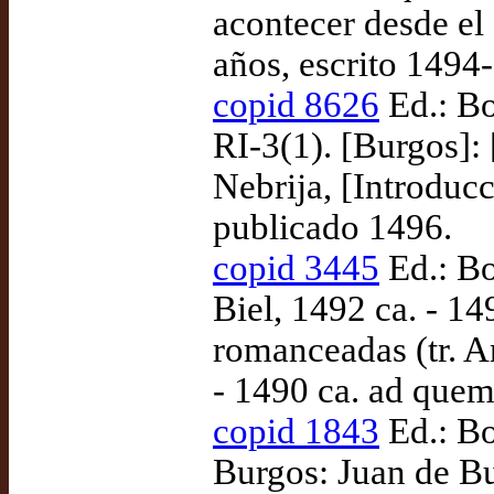
acontecer desde el
años, escrito 1494
copid 8626
Ed.: Bo
RI-3(1). [Burgos]: 
Nebrija, [Introducc
publicado 1496.
copid 3445
Ed.: Bo
Biel, 1492 ca. - 14
romanceadas (tr. A
- 1490 ca. ad quem
copid 1843
Ed.: Bo
Burgos: Juan de B