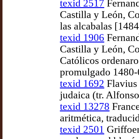
texid 2517
Fernando
Castilla y León, C
las alcabalas [14
texid 1906
Fernando
Castilla y León, 
Católicos ordenaro
promulgado 1480-
texid 1692
Flavius 
judaica (tr. Alfons
texid 13278
France
aritmética, traduc
texid 2501
Griffoen