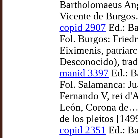
Bartholomaeus Angl
Vicente de Burgos
copid 2907
Ed.: Ba
Fol. Burgos: Fried
Eiximenis, patriarc
Desconocido), tra
manid 3397
Ed.: B
Fol. Salamanca: Ju
Fernando V, rei d'A
León, Corona de… 
de los pleitos [149
copid 2351
Ed.: Ba