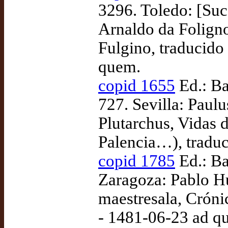
3296. Toledo: [Su
Arnaldo da Foligno
Fulgino, traducido
quem.
copid 1655
Ed.: Ba
727. Sevilla: Paulu
Plutarchus, Vidas d
Palencia…), tradu
copid 1785
Ed.: Ba
Zaragoza: Pablo Hu
maestresala, Cróni
- 1481-06-23 ad q