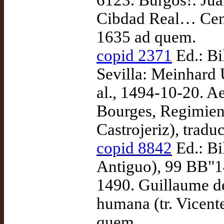
6123. Burgos!: Jua
Cibdad Real… Centó
1635 ad quem.
copid 2371
Ed.: Bi
Sevilla: Meinhard 
al., 1494-10-20. A
Bourges, Regimient
Castrojeriz), tradu
copid 8842
Ed.: Bi
Antiguo), 99 BB"1
1490. Guillaume de
humana (tr. Vicent
quem.