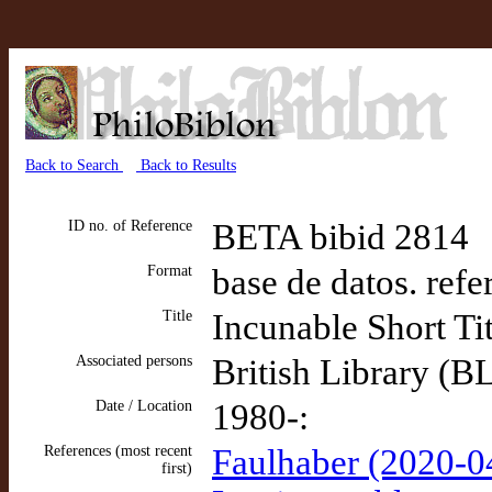
Back to Search
Back to Results
ID no. of Reference
BETA bibid 2814
Format
base de datos. refe
Title
Incunable Short Ti
Associated persons
British Library (B
Date / Location
1980-:
References (most recent
Faulhaber (2020-04
first)