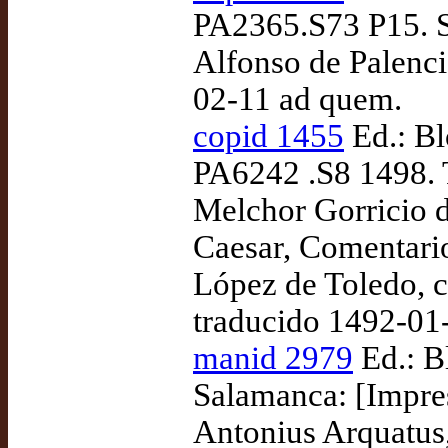
PA2365.S73 P15. Se
Alfonso de Palenci
02-11 ad quem.
copid 1455
Ed.: Bl
PA6242 .S8 1498. 
Melchor Gorricio d
Caesar, Comentario
López de Toledo, c
traducido 1492-01
manid 2979
Ed.: B
Salamanca: [Impre
Antonius Arquatus,