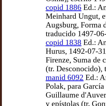
copid 1886
Ed.: Am
Meinhard Ungut, et
Augsburg, Forma de
traducido 1497-06
copid 1838
Ed.: An
Hurus, 1492-07-31.
Firenze, Suma de c
(tr. Desconocido),
manid 6092
Ed.: A
Polak, para García 
Guillaume d'Auver
y epístolas (tr. Go