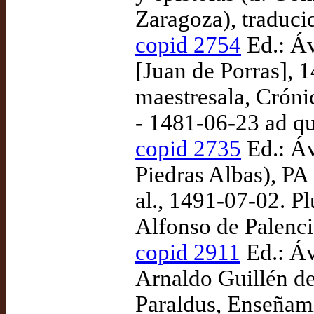
Zaragoza), traduc
copid 2754
Ed.: Áv
[Juan de Porras], 
maestresala, Cróni
- 1481-06-23 ad q
copid 2735
Ed.: Áv
Piedras Albas), PA
al., 1491-07-02. Pl
Alfonso de Palenc
copid 2911
Ed.: Áv
Arnaldo Guillén de
Paraldus, Enseñami