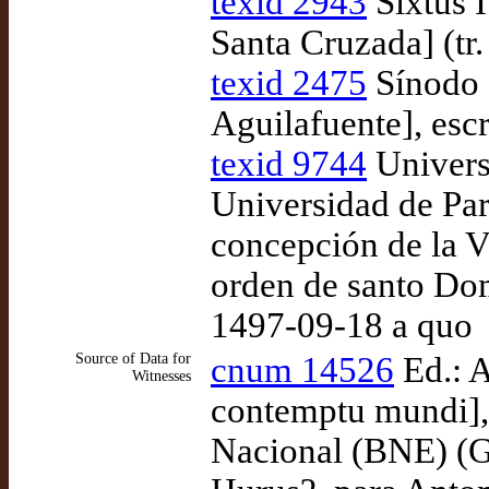
texid 2943
Sixtus I
Santa Cruzada] (tr
texid 2475
Sínodo 
Aguilafuente], esc
texid 9744
Universi
Universidad de Par
concepción de la V
orden de santo Dom
1497-09-18 a quo
Source of Data for
cnum 14526
Ed.: A
Witnesses
contemptu mundi], 
Nacional (BNE) (G