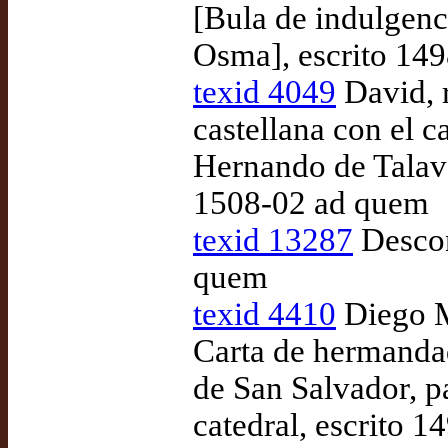
[Bula de indulgenci
Osma], escrito 14
texid 4049
David, r
castellana con el ca
Hernando de Talave
1508-02 ad quem
texid 13287
Descon
quem
texid 4410
Diego M
Carta de hermandad
de San Salvador, pa
catedral, escrito 1