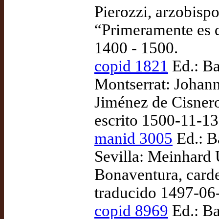
Pierozzi, arzobisp
“Primeramente es d
1400 - 1500.
copid 1821
Ed.: Ba
Montserrat: Johan
Jiménez de Cisneros
escrito 1500-11-1
manid 3005
Ed.: B
Sevilla: Meinhard 
Bonaventura, carde
traducido 1497-06
copid 8969
Ed.: Ba