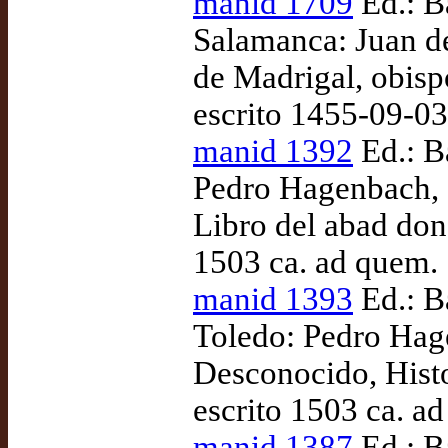
manid 1709
Ed.: B
Salamanca: Juan d
de Madrigal, obisp
escrito 1455-09-0
manid 1392
Ed.: Ba
Pedro Hagenbach, 
Libro del abad don
1503 ca. ad quem.
manid 1393
Ed.: B
Toledo: Pedro Hage
Desconocido, Hist
escrito 1503 ca. a
manid 1387
Ed.: B