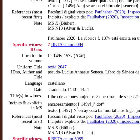
texto: [ 137v] D
eseas saber qual es lo | que me pa
rúbrica: [ 149r] Aquj se acaba el libro de | seneca q̃ 
References (most
Facsímil digital visto por:
Faulhaber (2020), Inspec
recent first)
Incipits / explicits de:
Faulhaber (2020), Inspección
Note
MS
K
(Blüher).
MS N13 (Alvar & Lucía).
Faulhaber 2020: La rúbrica f. 137v está escrita en un
Specific witness
7
BETA cnum 5084
ID no.
Location in
ff. 149v-157v (
IGM
)
volume
Uniform Title
texid 2647
IDno, Author and
pseudo-Lucius Annaeus Seneca. Libro de Séneca de
Title
Language
castellano
Date
Traducido 1430 - 1434
Title(s) in witness
Libro de amonestamjentos ⁊ doctrinas | de seneca//:
Incipits & explicits
a
a
encabezamiento: [ 149v] j
dot
in MS
2
texto: [ 149v] N
on ay cosa tan mortal alos Jnge|njo
References (most
Facsímil digital visto por:
Faulhaber (2020), Inspec
recent first)
Incipits / explicits de:
Faulhaber (2020), Inspección
Note
MS
K
(Blüher).
MS N13 (Alvar & Lucía).
Specific witness
8
BETA cnum 5085