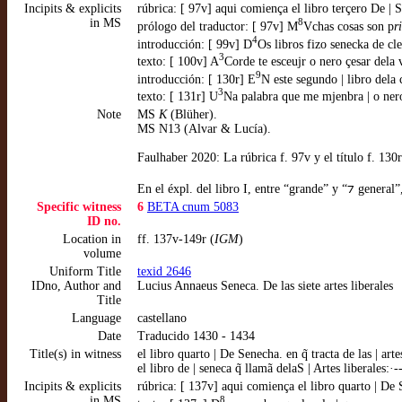
Incipits & explicits
rúbrica: [ 97v] aqui comiença el libro terçero De | S
in MS
8
prólogo del traductor: [ 97v] M
Vchas cosas son p
ri
4
introducción: [ 99v] D
Os libros fizo senecka de cl
3
texto: [ 100v] A
Corde te esceujr o nero çesar dela 
9
introducción: [ 130r] E
N este segundo | libro dela
3
texto: [ 131r] U
Na palabra que me mjenbra | o nero
Note
MS
K
(Blüher).
MS N13 (Alvar & Lucía).
Faulhaber 2020: La rúbrica f. 97v y el título f. 130r 
En el éxpl. del libro I, entre “grande” y “⁊ general”
Specific witness
6
BETA cnum 5083
ID no.
Location in
ff. 137v-149r (
IGM
)
volume
Uniform Title
texid 2646
IDno, Author and
Lucius Annaeus Seneca. De las siete artes liberales
Title
Language
castellano
Date
Traducido 1430 - 1434
Title(s) in witness
el libro quarto | De Senecha. en q̃ tracta de las | ar
el libro de | seneca q̃ llamã delaS | Artes liberales:·
Incipits & explicits
rúbrica: [ 137v] aqui comiença el libro quarto | De Se
in MS
8