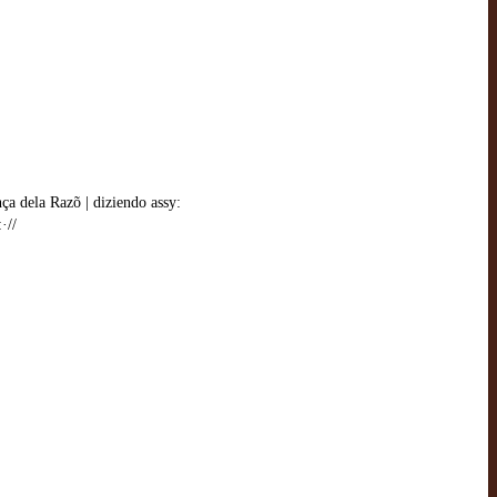
nça dela Razõ | diziendo assy:
·//