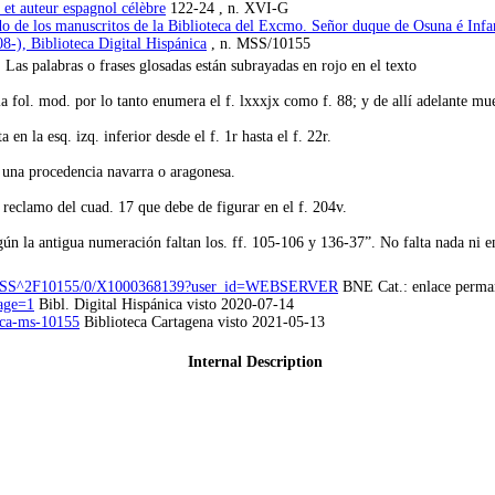
et auteur espagnol célèbre
122-24 , n. XVI-G
o de los manuscritos de la Biblioteca del Excmo. Señor duque de Osuna é Infa
8-), Biblioteca Digital Hispánica
, n. MSS/10155
. Las palabras o frases glosadas están subrayadas en rojo en el texto
; la fol. mod. por lo tanto enumera el f. lxxxjx como f. 88; y de allí adelante 
n la esq. izq. inferior desde el f. 1r hasta el f. 22r.
r una procedencia navarra o aragonesa.
l reclamo del cuad. 17 que debe de figurar en el f. 204v.
n la antigua numeración faltan los. ff. 105-106 y 136-37”. No falta nada ni en 
57/20/MSS^2F10155/0/X1000368139?user_id=WEBSERVER
BNE Cat.: enlace perma
age=1
Bibl. Digital Hispánica visto 2020-07-14
neca-ms-10155
Biblioteca Cartagena visto 2021-05-13
Internal Description