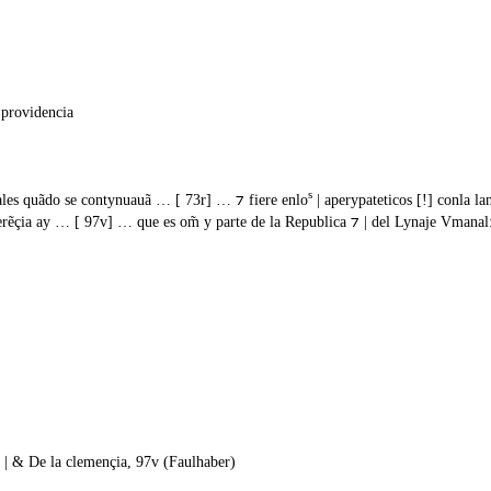
 providencia
s
|ales quãdo se contynuauã … [ 73r] … ⁊ fiere enlo
| aperypateticos [!] conla la
ferẽçia ay … [ 97v] … que es om̃ y parte de la Republica ⁊ | del Lynaje Vmanal:
ud | & De la clemençia, 97v (Faulhaber)