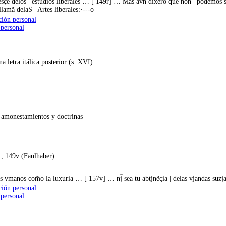
resçe delos | estudios liberales … [ 149r] … Mas avn dixerõ que non | podemos 
llamã delaS | Artes liberales:·---o
ción personal
 personal
a letra itálica posterior (s. XVI)
 amonestamientos y doctrinas
·, 149v (Faulhaber)
s vmanos com̃o la luxuria … [ 157v] … nj̃ sea tu abtjnẽçia | delas vjandas suzja
ción personal
 personal