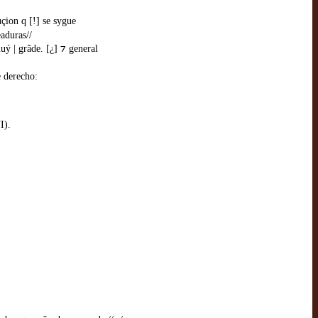
uçion q [!] se sygue
aduras//
ý | grãde. [¿] ⁊ general
e derecho:
I).