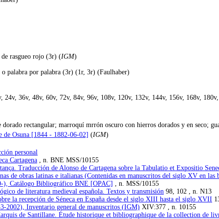
n de rasgueo rojo (3r) (
IGM
)
) o palabra por palabra (3r) (1r, 3r) (Faulhaber)
, 24v, 36v, 48v, 60v, 72v, 84v, 96v, 108v, 120v, 132v, 144v, 156v, 168v, 180v
te dorado rectangular; marroquí mrrón oscuro con hierros dorados y en seco; gu
ue de Osuna [1844 - 1882-06-02]
(
IGM
)
cción personal
teca Cartagena
, n. BNE MSS/10155
istança. Traducción de Alonso de Cartagena sobre la Tabulatio et Expositio Sen
nas de obras latinas e italianas (Contenidas en manuscritos del siglo XV en las 
0-), Catálogo Bibliográfico BNE [OPAC]
, n. MSS/10155
lógico de literatura medieval española. Textos y transmisión
98, 102 , n. N13
bre la recepción de Séneca en España desde el siglo XIII hasta el siglo XVII
1
53-2002), Inventario general de manuscritos (IGM)
XIV:377 , n. 10155
arquis de Santillane. Étude historique et bibliographique de la collection de