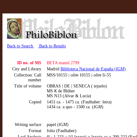
Back to Search
Back to Results
ID no. of MS
BETA manid 2799
City and Library
Madrid
Biblioteca Nacional de España (
IGM
)
Collection: Call
MSS/10155 |
olim
10155 |
olim
Ii-55
number
Title of volume
OBRAS | DE | SENECA ( tejuelo)
MS
K
de Blüher
MS N13 (Alvar & Lucía)
Copied
1451 ca. - 1475 ca. (Faulhaber: letra)
1434 ca. a quo - 1500 ca. (
IGM
)
Writing surface
papel (
IGM
)
Format
folio (Faulhaber)
Leaf Analysis
ff.: 1-223 = [j]-lxxxvij + lxxxjx-cc + 200-223 (Fau