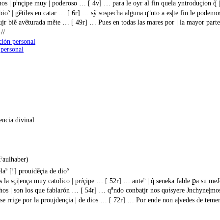
i
os | p
nçipe muy | poderoso … [ 4v] … para le oyr al fin quela yntroduçion q̃ |
s
a
bio
| gẽtiles en catar … [ 6r] … sỹ sospecha alguna q
nto a es|te fin le podemo
bjujr biẽ avẽturada mẽte … [ 49r] … Pues en todas las mares por | la mayor 
//
ción personal
 personal
ncia divinal
Faulhaber)
s
s
la
[!] prouidẽçia de dio
s
 la sçi|ença muy catolico | p
ri
çipe … [ 52r] … ante
| q̃ seneka fable ꝑa su meJ
a
os | son los que fablarón … [ 54r] … q
ndo conbatjr nos q
ui
syere Jnchyne|mos
se rrige por la proujdençia | de dios … [ 72r] … Por ende non a|vedes de temer l