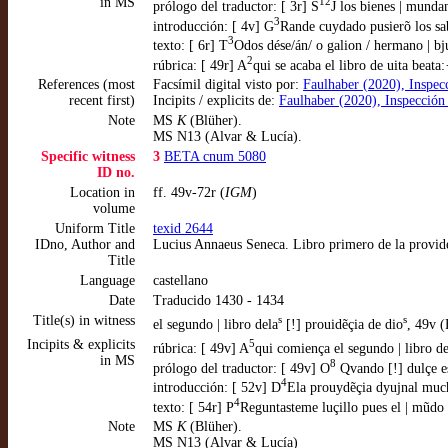
in MS
12
prólogo del traductor: [ 3r] S
J los bienes | mundan
3
introducción: [ 4v] G
Rande cuydado pusierõ los sa
3
texto: [ 6r] T
Odos dése/án/ o galion / hermano | 
2
rúbrica: [ 49r] A
qui se acaba el libro de uita beata:·
References (most
Facsímil digital visto por:
Faulhaber (2020), Inspec
recent first)
Incipits / explicits de:
Faulhaber (2020), Inspección
Note
MS
K
(Blüher).
MS N13 (Alvar & Lucía).
Specific witness
3
BETA cnum 5080
ID no.
Location in
ff. 49v-72r (
IGM
)
volume
Uniform Title
texid 2644
IDno, Author and
Lucius Annaeus Seneca. Libro primero de la provide
Title
Language
castellano
Date
Traducido 1430 - 1434
Title(s) in witness
s
s
el segundo | libro dela
[!] prouidẽçia de dio
, 49v (
Incipits & explicits
5
rúbrica: [ 49v] A
qui comiença el segundo | libro de
in MS
8
prólogo del traductor: [ 49v] O
Qvando [!] dulçe es
4
introducción: [ 52v] D
Ela prouydẽçia dyujnal much
4
texto: [ 54r] P
Reguntasteme luçillo pues el | mũdo 
Note
MS
K
(Blüher).
MS N13 (Alvar & Lucía)