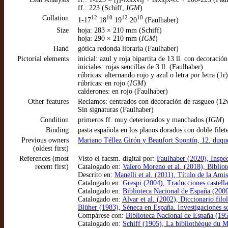
ff.: 223 (Schiff,
IGM
)
Collation
12
10
12
10
1-17
18
19
20
(Faulhaber)
Size
hoja: 283 × 210 mm (Schiff)
hoja: 290 × 210 mm (
IGM
)
Hand
gótica redonda libraria (Faulhaber)
Pictorial elements
inicial: azul y roja bipartita de 13 ll. con decoració
iniciales: rojas sencillas de 3 ll. (Faulhaber)
rúbricas: alternando rojo y azul o letra por letra (1r
rúbricas: en rojo (
IGM
)
calderones: en rojo (Faulhaber)
Other features
Reclamos: centrados con decoración de rasgueo (12v
Sin signaturas (Faulhaber)
Condition
primeros ff. muy deteriorados y manchados (
IGM
)
Binding
pasta española en los planos dorados con doble file
Previous owners
Mariano Téllez Girón y Beaufort Spontín, 12. duq
(oldest first)
References (most
Visto el facsm. digital por:
Faulhaber (2020), Inspe
recent first)
Catalogado en:
Valero Moreno et al. (2018), Biblio
Descrito en:
Manelli et al. (2011), Título de la Am
Catalogado en:
Grespi (2004), Traducciones castella
Catalogado en:
Biblioteca Nacional de España (200
Catalogado en:
Alvar et al. (2002), Diccionario filo
Blüher (1983), Séneca en España. Investigaciones so
Compárese con:
Biblioteca Nacional de España (19
Catalogado en:
Schiff (1905), La bibliothèque du M