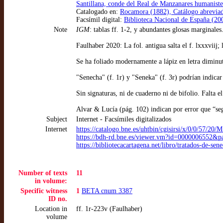
Santillana, conde del Real de Manzanares humaniste 
Catalogado en:
Rocamora (1882), Catálogo abreviad
Facsímil digital:
Biblioteca Nacional de España (200
Note
IGM
: tablas ff. 1-2, y abundantes glosas marginales
Faulhaber 2020: La fol. antigua salta el f. lxxxviij
Se ha foliado modernamente a lápiz en letra diminuta e
"Senecha" (f. 1r) y "Seneka" (f. 3r) podrían indica
Sin signaturas, ni de cuaderno ni de bifolio. Falta e
Alvar & Lucía (pág. 102) indican por error que “segú
Subject
Internet - Facsímiles digitalizados
Internet
https://catalogo.bne.es/uhtbin/cgisirsi/x/0/0/
https://bdh-rd.bne.es/viewer.vm?id=0000006552&p
https://bibliotecacartagena.net/libro/tratados-de-se
Number of texts
11
in volume:
Specific witness
1
BETA cnum 3387
ID no.
Location in
ff. 1r-223v (Faulhaber)
volume