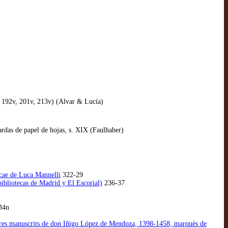
, 192v, 201v, 213v) (Alvar & Lucía)
ardas de papel de hojas, s. XIX (Faulhaber)
ecae de Luca Mannelli
322-29
bibliotecas de Madrid y El Escorial)
236-37
34n
 livres manuscrits de don Iñigo López de Mendoza, 1398-1458, marquès de