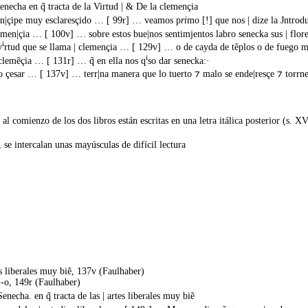
enecha en q̃ tracta de la Virtud | & De la clemençia
n|çipe muy esclaresçido … [ 99r] … veamos p
ri
mo [!] que nos | dize la Jntrod
emen|çia … [ 100v] … sobre estos bue|nos sentimjentos labro senecka sus | flore
i
v
rtud que se llama | clemençia … [ 129v] … o de cayda de tẽplos o de fuego mu
i
 clemẽçia … [ 131r] … q̃ en ella nos q
so dar senecka:·
 çesar … [ 137v] … terr|na manera que lo tuerto ⁊ malo se ende|resçe ⁊ torrn
al comienzo de los dos libros están escritas en una letra itálica posterior (s. XV
, se intercalan unas mayúsculas de difícil lectura
tes liberales muy biẽ, 137v (Faulhaber)
---o, 149r (Faulhaber)
necha. en q̃ tracta de las | artes liberales muy biẽ