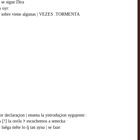
 se sigue Dira
s oyr:
parte sobre viene algunas | VEZES .TORMENTA
or declaraçion | ensena la yntroduçion sygujente:·
 [!] la oreJa ⁊ escuchemos a senecka:·
uẽga mẽte lo q̃ tan ayna | se faze: