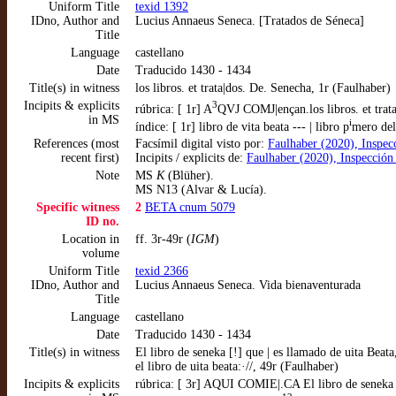
Uniform Title
texid 1392
IDno, Author and
Lucius Annaeus Seneca. [Tratados de Séneca]
Title
Language
castellano
Date
Traducido 1430 - 1434
Title(s) in witness
los libros. et trata|dos. De. Senecha, 1r (Faulhaber)
Incipits & explicits
3
rúbrica: [ 1r] A
QVJ COMJ|ençan.los libros. et trat
in MS
i
índice: [ 1r] libro de vita beata --- | libro p
mero del
References (most
Facsímil digital visto por:
Faulhaber (2020), Inspec
recent first)
Incipits / explicits de:
Faulhaber (2020), Inspección
Note
MS
K
(Blüher).
MS N13 (Alvar & Lucía).
Specific witness
2
BETA cnum 5079
ID no.
Location in
ff. 3r-49r (
IGM
)
volume
Uniform Title
texid 2366
IDno, Author and
Lucius Annaeus Seneca. Vida bienaventurada
Title
Language
castellano
Date
Traducido 1430 - 1434
Title(s) in witness
El libro de seneka [!] que | es llamado de uita Beata
el libro de uita beata:·//, 49r (Faulhaber)
Incipits & explicits
rúbrica: [ 3r] AQUI COMIE|.CA El libro de seneka [