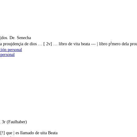
a|dos. De. Senecha
i
a proujdençia de dios … [ 2v] … libro de vita beata --- | libro p
mero dela prou
ción personal
 personal
, 3r (Faulhaber)
!] que | es llamado de uita Beata