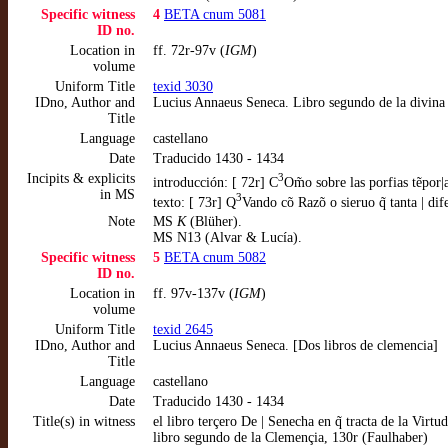
Specific witness
4
BETA cnum 5081
ID no.
Location in
ff. 72r-97v (
IGM
)
volume
Uniform Title
texid 3030
IDno, Author and
Lucius Annaeus Seneca. Libro segundo de la divina
Title
Language
castellano
Date
Traducido 1430 - 1434
Incipits & explicits
3
introducción: [ 72r] C
Om̃o sobre las porfias tẽpor
in MS
3
texto: [ 73r] Q
Vando cõ Razõ o sieruo q̃ tanta | di
Note
MS
K
(Blüher).
MS N13 (Alvar & Lucía).
Specific witness
5
BETA cnum 5082
ID no.
Location in
ff. 97v-137v (
IGM
)
volume
Uniform Title
texid 2645
IDno, Author and
Lucius Annaeus Seneca. [Dos libros de clemencia]
Title
Language
castellano
Date
Traducido 1430 - 1434
Title(s) in witness
el libro terçero De | Senecha en q̃ tracta de la Virt
libro segundo de la Clemençia, 130r (Faulhaber)