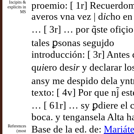
Incipits &
proemio: [ 1r] Recuerdo
explicits in
MS
averos vna vez | d
ic
ho en
… [ 3r] … por q̃ste ofiç
tales ꝑsonas segujdo
introducción: [ 3r] Antes 
q
ui
ero des
ir
y declarar lo
ansy me despido dela ynt
texto: [ 4v] Por que nj̃ es
… [ 61r] … sy ꝑdiere el 
boca. y tengansela Alta ha
References
Base de la ed. de:
Mariáte
(most