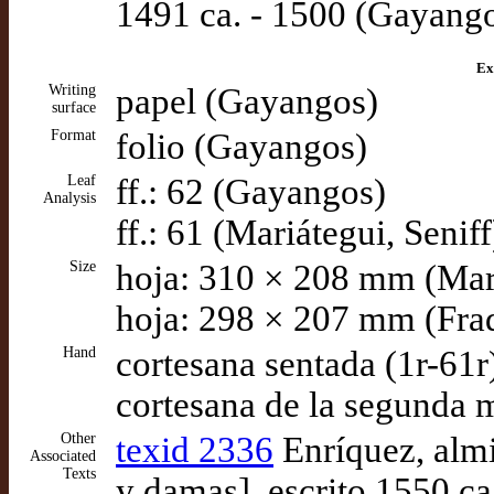
1491 ca. - 1500 (Gayang
Ex
Writing
papel (Gayangos)
surface
Format
folio (Gayangos)
Leaf
ff.: 62 (Gayangos)
Analysis
ff.: 61 (Mariátegui, Seniff
Size
hoja: 310 × 208 mm (Mar
hoja: 298 × 207 mm (Fra
Hand
cortesana sentada (1r-61r
cortesana de la segunda m
Other
texid 2336
Enríquez, almi
Associated
Texts
y damas], escrito 1550 c