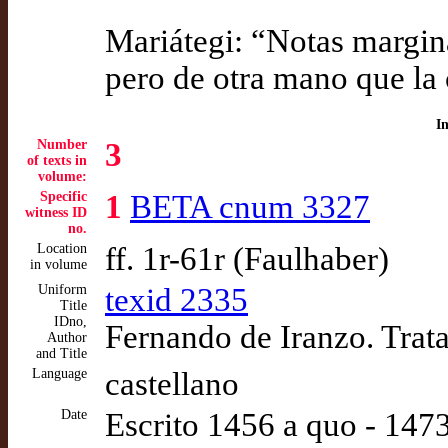
Mariátegi: “Notas margin
pero de otra mano que la 
I
Number
3
of texts in
volume:
Specific
1
BETA cnum 3327
witness ID
no.
Location
ff. 1r-61r (Faulhaber)
in volume
Uniform
texid 2335
Title
IDno,
Fernando de Iranzo. Trat
Author
and Title
Language
castellano
Date
Escrito 1456 a quo - 14