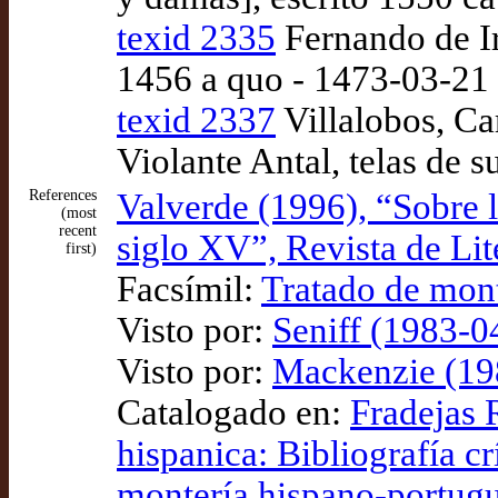
texid 2335
Fernando de Ir
1456 a quo - 1473-03-21
texid 2337
Villalobos, Ca
Violante Antal, telas de 
References
Valverde (1996), “Sobre l
(most
recent
siglo XV”, Revista de Li
first)
Facsímil:
Tratado de mont
Visto por:
Seniff (1983-0
Visto por:
Mackenzie (198
Catalogado en:
Fradejas 
hispanica: Bibliografía crí
montería hispano-portugu