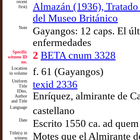
recent
Almazán (1936), Tratado 
first)
del Museo Británico
Note
Gayangos: 12 caps. El últ
enfermedades
Specific
2
BETA cnum 3328
witness ID
no.
Location
f. 61 (Gayangos)
in volume
Uniform
texid 2336
Title
IDno,
Enríquez, almirante de Ca
Author
and Title
Language
castellano
Date
Escrito 1550 ca. ad quem
Title(s) in
Motes que el Almirante de
witness