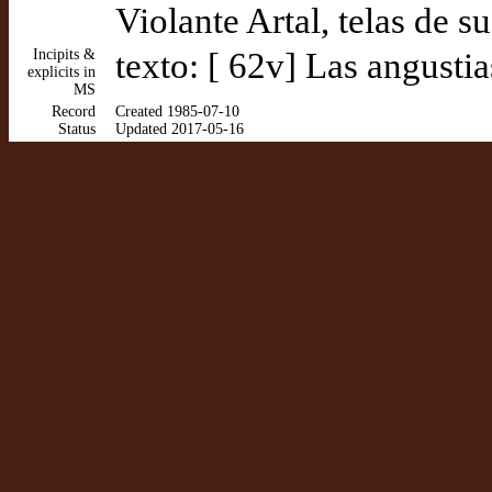
Violante Artal, telas de 
Incipits &
texto: [ 62v] Las angusti
explicits in
MS
Record
Created 1985-07-10
Status
Updated 2017-05-16