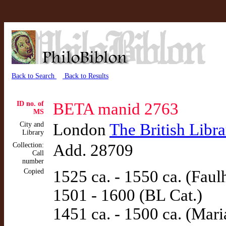
Back to Search
Back to Results
ID no. of
BETA manid 2763
MS
City and
London
The British Libra
Library
Collection:
Add. 28709
Call
number
Copied
1525 ca. - 1550 ca. (Faulh
1501 - 1600 (BL Cat.)
1451 ca. - 1500 ca. (Mari