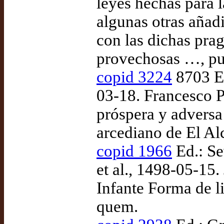
leyes hechas para 
algunas otras añad
con las dichas pra
provechosas …, pu
copid 3224
8703 Ed
03-18. Francesco P
próspera y adversa 
arcediano de El Al
copid 1966
Ed.: Se
et al., 1498-05-15.
Infante Forma de li
quem.