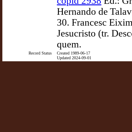
copid 2938
Ed.: Gr
Hernando de Talav
30. Francesc Eixime
Jesucristo (tr. De
quem.
Record Status
Created 1989-06-17
Updated 2024-09-01