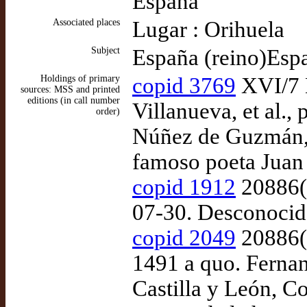
España
Associated places
Lugar : Orihuela
Subject
España (reino)Esp
Holdings of primary
copid 3769
XVI/7 E
sources: MSS and printed
editions (in call number
Villanueva, et al.
order)
Núñez de Guzmán, G
famoso poeta Juan
copid 1912
20886(2
07-30. Desconocido,
copid 2049
20886(3
1491 a quo. Fernand
Castilla y León, C