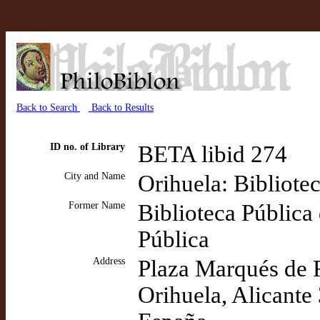
Back to Search
Back to Results
ID no. of Library
BETA libid 274
City and Name
Orihuela: Bibliote
Former Name
Biblioteca Pública
Pública
Address
Plaza Marqués de R
Orihuela, Alicante