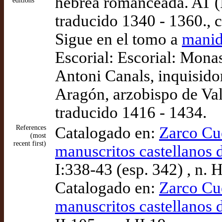
hebrea romanceada. AT (P
editions
traducido 1340 - 1360., 
Sigue en el tomo a
manid
Escorial: Escorial: Monas
Antoni Canals, inquisido
Aragón, arzobispo de Val
traducido 1416 - 1434.
References
Catalogado en:
Zarco Cu
(most
recent first)
manuscritos castellanos d
I:338-43 (esp. 342) , n. H
Catalogado en:
Zarco Cu
manuscritos castellanos d