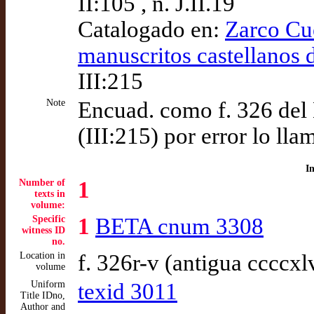
II:105 , n. J.II.19
Catalogado en:
Zarco Cu
manuscritos castellanos d
III:215
Note
Encuad. como f. 326 del 
(III:215) por error lo lla
I
Number of
1
texts in
volume:
Specific
1
BETA cnum 3308
witness ID
no.
Location in
f. 326r-v (antigua ccccxl
volume
Uniform
texid 3011
Title IDno,
Author and