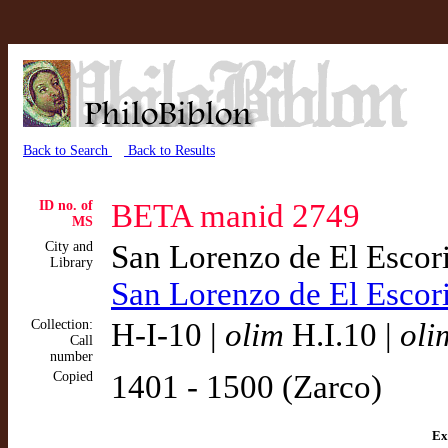
Back to Search
Back to Results
ID no. of
BETA manid 2749
MS
City and
San Lorenzo de El Escor
Library
San Lorenzo de El Esco
Collection:
H-I-10 |
olim
H.I.10 |
oli
Call
number
Copied
1401 - 1500 (Zarco)
Ex