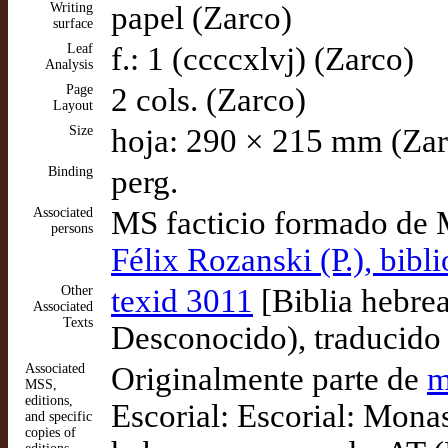
Writing
papel (Zarco)
surface
Leaf
f.: 1 (ccccxlvj) (Zarco)
Analysis
Page
2 cols. (Zarco)
Layout
Size
hoja: 290 × 215 mm (Zar
Binding
perg.
Associated
MS facticio formado de 
persons
Félix Rozanski (P.), bibl
Other
texid 3011
[Biblia hebrea
Associated
Texts
Desconocido), traducido
Associated
Originalmente parte de
m
MSS,
editions,
Escorial: Escorial: Monas
and specific
copies of