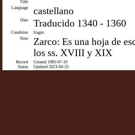
Title
Language
castellano
Date
Traducido 1340 - 1360
Condition
fragm.
Note
Zarco: Es una hoja de esc
los ss. XVIII y XIX
Record
Created 1985-07-10
Status
Updated 2023-04-25