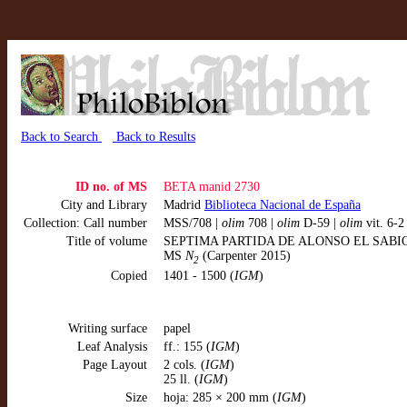
Back to Search
Back to Results
ID no. of MS
BETA manid 2730
City and Library
Madrid
Biblioteca Nacional de España
Collection: Call number
MSS/708 |
olim
708 |
olim
D-59 |
olim
vit. 6-2
Title of volume
SEPTIMA PARTIDA DE ALONSO EL SABIO (
MS
N
(Carpenter 2015)
2
Copied
1401 - 1500 (
IGM
)
Writing surface
papel
Leaf Analysis
ff.: 155 (
IGM
)
Page Layout
2 cols. (
IGM
)
25 ll. (
IGM
)
Size
hoja: 285 × 200 mm (
IGM
)