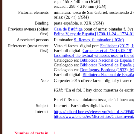
caja: 155 × 140 mm (
IGM
)
encuad.: 298 × 210 mm (
IGM
)
Pictorial elements
miniatura: tosca de San Gabriel, sosteniendo 2
orlas: (2r, 4r) (
IGM
)
Binding
pasta española, s. XIX (
IGM
)
Previous owners (oldest
Casa de Estúñiga
(coat of arms: pintadas f. 3v)
first)
Felipe V, rey de España [1700-11-24 - 1724-0
Associated persons
Iluminador
S. Remes, iluminador ( IGM)
References (most recent
Visto el facsm. digital por:
Faulhaber (2017), I
first)
Facsímil digital:
Carpenter et al. (2015-05-19)
facsimilesof the textual witnesses used in the ed
Catalogado en:
Biblioteca Nacional de España
Catalogado en:
Biblioteca Nacional de España 
Catalogado en:
Domínguez Bordona (1933), Manu
Facsímil digital:
Biblioteca Nacional de España
Note
Carpenter 2015 ofrece facsm. digital y transcr. 
IGM
: “En el fol. I hay cinco muestras de escrit
En el f. 3v una miniatura tosca, de "el buen a
Subject
Internet - Facsímiles digitalizados
Internet
https://bdh-rd.bne.es/viewer.vm?pid=d-320950
https://www.bne.es/es/Micrositios/Guias/Inve
Number of texts in
1