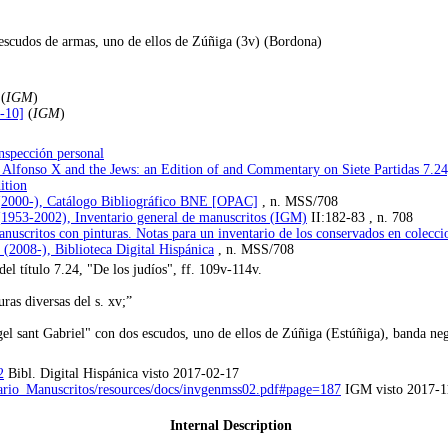
 escudos de armas, uno de ellos de Zúñiga (3v) (Bordona)
 (
IGM
)
1-10]
(
IGM
)
nspección personal
, Alfonso X and the Jews: an Edition of and Commentary on Siete Partidas 7.24,
ition
 (2000-), Catálogo Bibliográfico BNE [OPAC]
, n. MSS/708
(1953-2002), Inventario general de manuscritos (IGM)
II:182-83 , n. 708
scritos con pinturas. Notas para un inventario de los conservados en coleccio
 (2008-), Biblioteca Digital Hispánica
, n. MSS/708
del título 7.24, "De los judíos", ff. 109v-114v.
uras diversas del s. xv;”
ngel sant Gabriel" con dos escudos, uno de ellos de Zúñiga (Estúñiga), banda 
2
Bibl. Digital Hispánica visto 2017-02-17
ntario_Manuscritos/resources/docs/invgenmss02.pdf#page=187
IGM visto 2017-1
Internal Description