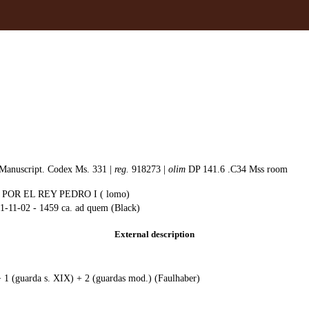
Manuscript. Codex Ms. 331 |
reg.
918273 |
olim
DP 141.6 .C34 Mss room
OR EL REY PEDRO I ( lomo)
51-11-02 - 1459 ca. ad quem (Black)
External description
+ 1 (guarda s. XIX) + 2 (guardas mod.) (Faulhaber)