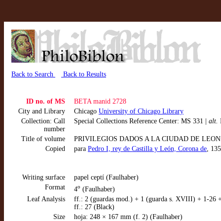
Back to Search
Back to Results
ID no. of MS
BETA manid 2728
City and Library
Chicago
University of Chicago Library
Collection: Call
Special Collections Reference Center: MS 331 |
alt.
number
Title of volume
PRIVILEGIOS DADOS A LA CIUDAD DE LEON P
Copied
para
Pedro I, rey de Castilla y León, Corona de
, 13
Writing surface
papel ceptí (Faulhaber)
Format
o
4
(Faulhaber)
Leaf Analysis
ff.: 2 (guardas mod.) + 1 (guarda s. XVIII) + 1-26 
ff.: 27 (Black)
Size
hoja: 248 × 167 mm (f. 2) (Faulhaber)