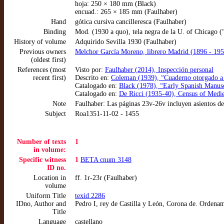
hoja: 250 × 180 mm (Black)
encuad.: 265 × 185 mm (Faulhaber)
Hand
gótica cursiva cancilleresca (Faulhaber)
Binding
Mod. (1930 a quo), tela negra de la U. of Chicago (“l
History of volume
Adquirido Sevilla 1930 (Faulhaber)
Previous owners
Melchor García Moreno, librero Madrid (1896 - 195
(oldest first)
References (most
Visto por:
Faulhaber (2014), Inspección personal
recent first)
Descrito en:
Coleman (1939), “Cuaderno otorgado a l
Catalogado en:
Black (1978), “Early Spanish Manusc
Catalogado en:
De Ricci (1935-40), Census of Medie
Note
Faulhaber: Las páginas 23v-26v incluyen asientos de
Subject
Roa1351-11-02 - 1455
Number of texts
1
in volume:
Specific witness
1
BETA cnum 3148
ID no.
Location in
ff. 1r-23r (Faulhaber)
volume
Uniform Title
texid 2286
IDno, Author and
Pedro I, rey de Castilla y León, Corona de. Ordenam
Title
Language
castellano