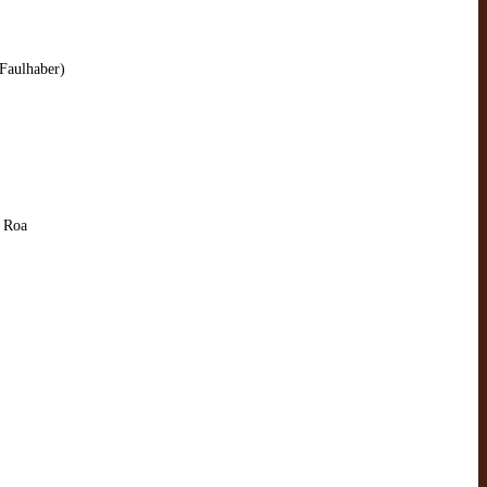
(Faulhaber)
e Roa