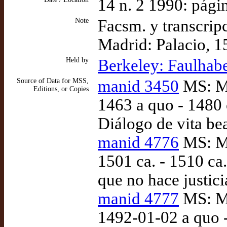
14 n. 2 1990: pági
Note
Facsm. y transcripc
Madrid: Palacio, 1
Held by
Berkeley: Faulhabe
Source of Data for MSS,
manid 3450
MS: Ma
Editions, or Copies
1463 a quo - 1480 
Diálogo de vita bea
manid 4776
MS: Ma
1501 ca. - 1510 c
que no hace justici
manid 4777
MS: Ma
1492-01-02 a quo 