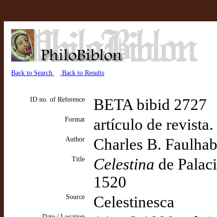
Back to Search
Back to Results
ID no. of Reference
BETA bibid 2727
Format
artículo de revista.
Author
Charles B. Faulhab
Title
Celestina
de Palaci
1520
Source
Celestinesca
Date / Location