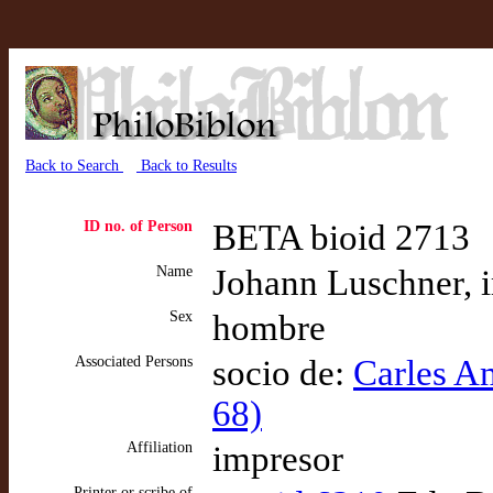
Back to Search
Back to Results
ID no. of Person
BETA bioid 2713
Name
Johann Luschner, 
Sex
hombre
Associated Persons
socio de:
Carles A
68)
Affiliation
impresor
Printer or scribe of