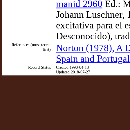
manid 2960
Ed.: M
Johann Luschner, 
excitativa para el 
Desconocido), tra
References (most recent
Norton (1978), A D
first)
Spain and Portuga
Record Status
Created 1990-04-13
Updated 2018-07-27