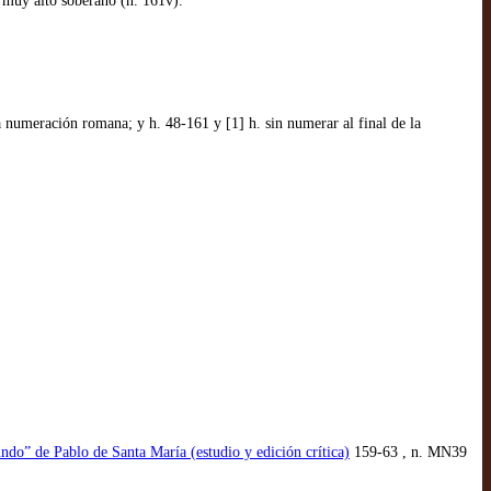
l muy alto soberano (h. 161v).
la numeración romana; y h. 48-161 y [1] h. sin numerar al final de la
undo” de Pablo de Santa María (estudio y edición crítica)
159-63 , n. MN39