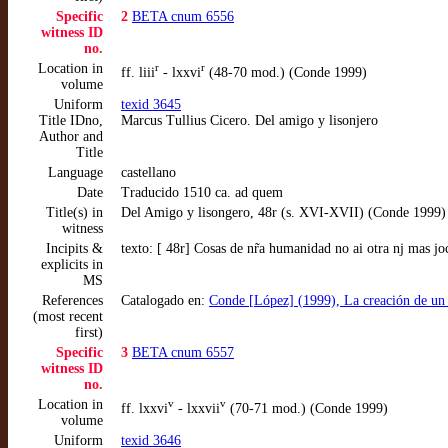
Specific
2
BETA cnum 6556
witness ID
no.
Location in
r
r
ff. liii
- lxxvi
(48-70 mod.) (Conde 1999)
volume
Uniform
texid 3645
Title IDno,
Marcus Tullius Cicero. Del amigo y lisonjero
Author and
Title
Language
castellano
Date
Traducido 1510 ca. ad quem
Title(s) in
Del Amigo y lisongero, 48r (s. XVI-XVII) (Conde 1999)
witness
Incipits &
texto: [ 48r] Cosas de nr̃a humanidad no ai otra nj mas 
explicits in
MS
References
Catalogado en:
Conde [López] (1999), La creación de un di
(most recent
first)
Specific
3
BETA cnum 6557
witness ID
no.
Location in
v
v
ff. lxxvi
- lxxvii
(70-71 mod.) (Conde 1999)
volume
Uniform
texid 3646