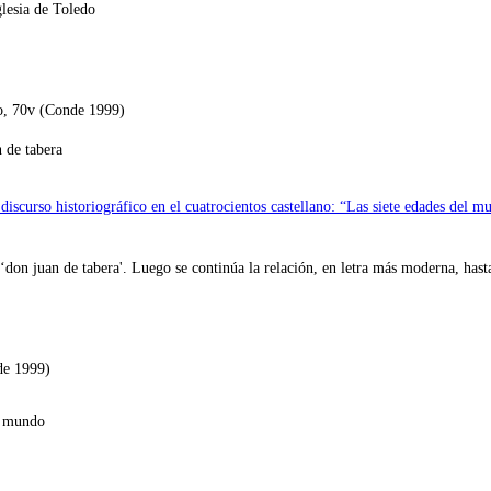
lesia de Toledo
do, 70v (Conde 1999)
n de tabera
scurso historiográfico en el cuatrocientos castellano: “Las siete edades del m
don juan de tabera'. Luego se continúa la relación, en letra más moderna, hast
de 1999)
l mundo