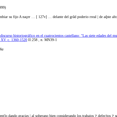
999)
enbiar su fijo A naçer … [ 127v] … delante del grãd poderio rreal | de aq̃ste alto
scurso historiográfico en el cuatrocientos castellano: “Las siete edades del m
o XV. c. 1360-1520
II:258 , n. MN39-1
aña
[ent]o dando grac
ia
s | al soberano bien considerando los trabajos ⁊ defec|tos ⁊