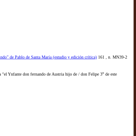
undo” de Pablo de Santa María (estudio y edición crítica)
161 , n. MN39-2
o
a “el Ynfante don fernando de Austria hijo de / don Felipe 3
de este