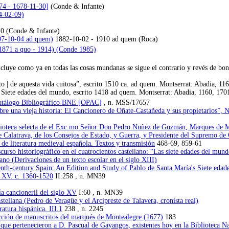
74 - 1678-11-30]
(Conde & Infante)
34-02-09)
0 (Conde & Infante)
897-10-04 ad quem)
1882-10-02 - 1910 ad quem (Roca)
1871 a quo - 1914) (Conde 1985)
uye como ya en todas las cosas mundanas se sigue el contrario y revés de bond
 | de aquesta vida cuitosa”, escrito 1510 ca. ad quem. Montserrat: Abadia, 116
Siete edades del mundo, escrito 1418 ad quem. Montserrat: Abadia, 1160, 1701
Catálogo Bibliográfico BNE [OPAC]
, n. MSS/17657
re una vieja historia: El Cancionero de Oñate-Castañeda y sus propietarios”, 
ioteca selecta de el Exc.mo Señor Don Pedro Nuñez de Guzmán, Marques de Mo
Calatrava, de los Consejos de Estado, y Guerra, y Presidente del Supremo de C
o de literatura medieval española. Textos y transmisión
468-69, 859-61
urso historiográfico en el cuatrocientos castellano: “Las siete edades del mund
no (Derivaciones de un texto escolar en el siglo XIII)
teenth-century Spain: An Edition and Study of Pablo de Santa María's Siete eda
o XV. c. 1360-1520
II:258 , n. MN39
ía cancioneril del siglo XV
I:60 , n. MN39
tellana (Pedro de Veragüe y el Arcipreste de Talavera, cronista real)
atura hispánica. III.1
238 , n. 2245
cción de manuscritos del marqués de Montealegre (1677)
183
que pertenecieron a D. Pascual de Gayangos, existentes hoy en la Biblioteca N