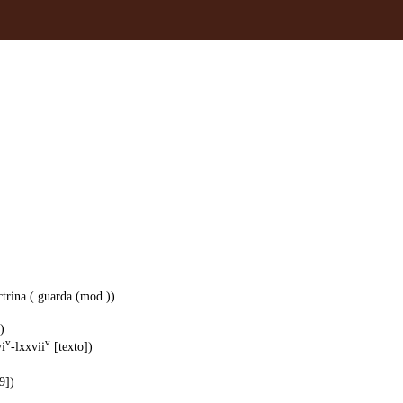
ctrina ( guarda (mod.))
)
v
v
i
-lxxvii
[texto])
9])