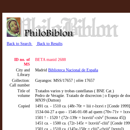
Back to Search
Back to Results
ID no. of
BETA manid 2688
MS
City and
Madrid
Biblioteca Nacional de España
Library
Collection:
Gayangos: MSS/17657 |
olim
17657
Call number
Title of
Tratados varios y trobas castellanas ( BNE Cat.)
volume
Pedro de Veragüe. Tratado de discrecion | o Espejo de do
MN39
(Dutton)
Copied
1491 ca. - 1510 ca. (48r-70r = liii r-lxxvi r [Conde 1999]
1534-04-27 a quo - 1546-01-08 ad quem (70v-71v = lxxv
r
r
1501 ! - 1520 ! (72r-139r = lxxviii
-cxlv
[Sconza 45])
r
r
1451 ca. - 1500 ca. (72r-145r = lxxviii
-cliii
[Conde 199
v
r
1501 ca. - 1510 ca. (145v-150r = cliii
-clviii
[texto])