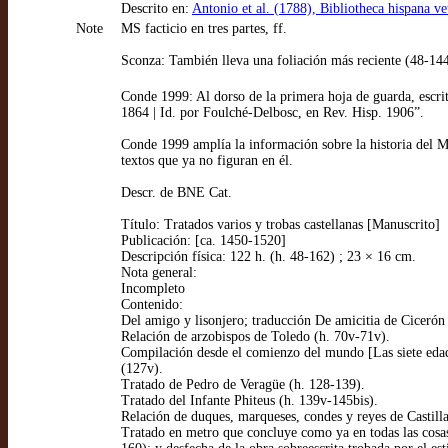
Descrito en:
Antonio et al. (1788), Bibliotheca hispana v
Note
MS facticio en tres partes, ff.
Sconza: También lleva una foliación más reciente (48-14
Conde 1999: Al dorso de la primera hoja de guarda, escrit
1864 | Id. por Foulché-Delbosc, en Rev. Hisp. 1906”.
Conde 1999 amplía la información sobre la historia del
textos que ya no figuran en él.
Descr. de BNE Cat.
Título: Tratados varios y trobas castellanas [Manuscrito]
Publicación: [ca. 1450-1520]
Descripción física: 122 h. (h. 48-162) ; 23 × 16 cm.
Nota general:
Incompleto
Contenido:
Del amigo y lisonjero; traducción De amicitia de Cicerón 
Relación de arzobispos de Toledo (h. 70v-71v).
Compilación desde el comienzo del mundo [Las siete edad
(127v).
Tratado de Pedro de Veragüe (h. 128-139).
Tratado del Infante Phiteus (h. 139v-145bis).
Relación de duques, marqueses, condes y reyes de Castill
Tratado en metro que concluye como ya en todas las cosas