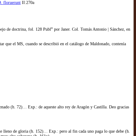
. floruerunt
II:270a
o
ejo de doctrina, fol. 128 Publ
por Janer. Col. Tomás Antonio | Sánchez, en
r que el MS, cuando se describió en el catálogo de Maldonado, contenía
nado (h. 72)… Exp.: de aqueste alto rey de Aragón y Castilla. Deo gracias
e lleno de gloria (h. 152)… Exp.: pero al fin cada uno paga lo que debe (h.