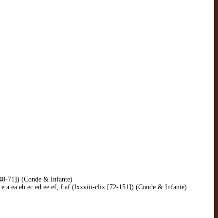
 [48-71]) (Conde & Infante)
 e:a ea eb ec ed ee ef, f:af (lxxviii-clix [72-151]) (Conde & Infante)