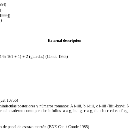
99])
])
1999])
])
External description
+ 145-161 + 1) + 2 (guardas) (Conde 1985)
quet 10756)
úsculas posteriores y números romanos: A i-iiii, b i-iiii, c i-iiii (liiii-lxxvii
ra el cuaderno como para los bifolios: a:a-g, b:a-g, c:a-g, d:a cb cc cd ce cf cg,
rro de papel de estraza marrón (BNE Cat. / Conde 1985)