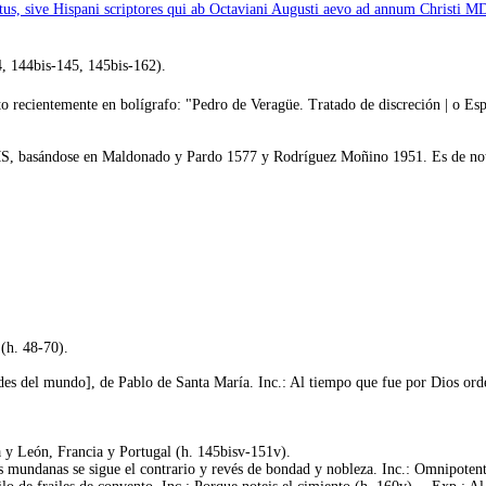
etus, sive Hispani scriptores qui ab Octaviani Augusti aevo ad annum Christi MD
4, 144bis-145, 145bis-162).
o recientemente en bolígrafo: "Pedro de Veragüe. Tratado de discreción | o Esp
 MS, basándose en Maldonado y Pardo 1577 y Rodríguez Moñino 1951. Es de nota
(h. 48-70).
es del mundo], de Pablo de Santa María. Inc.: Al tiempo que fue por Dios orde
a y León, Francia y Portugal (h. 145bisv-151v).
 mundanas se sigue el contrario y revés de bondad y nobleza. Inc.: Omnipotent