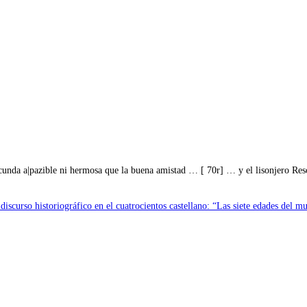
jocunda a|pazible ni hermosa que la buena amistad … [ 70r] … y el lisonjero Re
scurso historiográfico en el cuatrocientos castellano: “Las siete edades del m