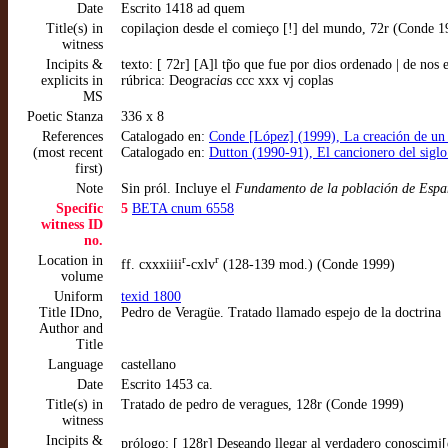
Date
Escrito 1418 ad quem
Title(s) in
copilaçion desde el comieço [!] del mundo, 72r (Conde 1
witness
Incipits &
texto: [ 72r] [A]l tp̃o que fue por dios ordenado | de nos 
explicits in
rúbrica: Deograc
ia
s ccc xxx vj coplas
MS
Poetic Stanza
336 x 8
References
Catalogado en:
Conde [López] (1999), La creación de un di
(most recent
Catalogado en:
Dutton (1990-91), El cancionero del sigl
first)
Note
Sin pról. Incluye el
Fundamento de la población de Esp
Specific
5
BETA cnum 6558
witness ID
no.
Location in
r
r
ff. cxxxiiii
-cxlv
(128-139 mod.) (Conde 1999)
volume
Uniform
texid 1800
Title IDno,
Pedro de Veragüe. Tratado llamado espejo de la doctrina
Author and
Title
Language
castellano
Date
Escrito 1453 ca.
Title(s) in
Tratado de pedro de veragues, 128r (Conde 1999)
witness
Incipits &
prólogo: [ 128r] Deseando llegar al verdadero conosçimj