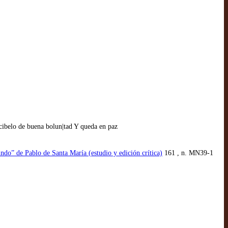
scibelo de buena bolun|tad Y queda en paz
undo” de Pablo de Santa María (estudio y edición crítica)
161 , n. MN39-1