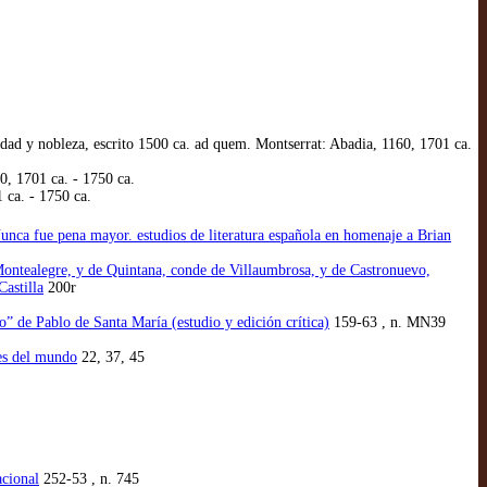
ad y nobleza, escrito 1500 ca. ad quem. Montserrat: Abadia, 1160, 1701 ca.
0, 1701 ca. - 1750 ca.
 ca. - 1750 ca.
Nunca fue pena mayor. estudios de literatura española en homenaje a Brian
ntealegre, y de Quintana, conde de Villaumbrosa, y de Castronuevo,
astilla
200r
o” de Pablo de Santa María (estudio y edición crítica)
159-63 , n. MN39
des del mundo
22, 37, 45
acional
252-53 , n. 745