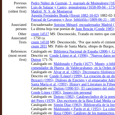
Previous
Pedro Núñez de Guzmán, 3. marqués de Montealegre [16
owners
Luis de Salazar y Castro, genealogista (1658-09-04 - 17
(oldest first)
Madrid: N. S. de Montserrat
Agustín Fernández Boada (floruit 1882-10-02)
1882-02-1
Pascual de Gayangos y Arce, bibliófilo (1809-06-21 - 1
Associated
Encuadernador
Antoine Ménard, encuadernador Madrid (
persons
La última hoja trae poesías de
Juan Boscán (Conde 1985)
Other
cnum 14517
MS: Desconocido, Tratado en metro que concl
Associated
- 1750 ca.
Texts
cnum 14518
MS: Desconocido, “Por que notéis el cimiento
cnum 2811
MS: Pablo de Santa María, obispo de Burgos, 
References
Catalogado en:
Biblioteca Nacional de España (2000-), 
(most recent
Descrito en:
Conde López et al. (1996), “Nuevos datos sob
first)
Dutton
171-76
Catalogado en:
Maldonado y Pardo (1677), Museo, o bibl
comendador de Huerta, de Valdecarabanos, en la Orden de 
Catalogado en:
Alvar et al. (2002), Diccionario filológic
Descrito en:
Conde [López] (1999), La creación de un disc
Bizzarri (1995), Diálogo de Epicteto y el emperador Adria
Santa María et al. (1991), History and Literature in Fif
Catalogado en:
Dutton (1990-91), El cancionero del sigl
Conde López (1985), Inspección personal
Catalogado en:
Dutton (1982), Catálogo/índice de la poes
del Piero (1970), Dos escritores de la Baja Edad Media cas
Catalogado en:
Simón Díaz (1963), Bibliografía de la liter
Catalogado en:
Maldonado y Pardo et al. (1951), La cole
Catalogado en:
Roca (1904), Catálogo de los manuscritos 