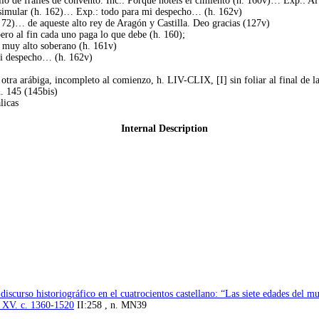
stilo de frailes de convento. Inc.: Porque noteis el cimiento (h. 160v)… Exp.: A
 disimular (h. 162)… Exp.: todo para mi despecho… (h. 162v)
. 72)… de aqueste alto rey de Aragón y Castilla. Deo gracias (127v)
ero al fin cada uno paga lo que debe (h. 160);
l muy alto soberano (h. 161v)
 mi despecho… (h. 162v)
 otra arábiga, incompleto al comienzo, h. LIV-CLIX, [I] sin foliar al final de 
h. 145 (145bis)
licas
Internal Description
scurso historiográfico en el cuatrocientos castellano: “Las siete edades del m
o XV. c. 1360-1520
II:258 , n. MN39