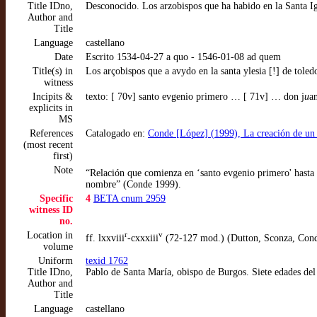
Title IDno,
Desconocido. Los arzobispos que ha habido en la Santa Ig
Author and
Title
Language
castellano
Date
Escrito 1534-04-27 a quo - 1546-01-08 ad quem
Title(s) in
Los arçobispos que a avydo en la santa ylesia [!] de tole
witness
Incipits &
texto: [ 70v] santo evgenio primero … [ 71v] … don j
u
a
explicits in
MS
References
Catalogado en:
Conde [López] (1999), La creación de un di
(most recent
first)
Note
“Relación que comienza en ‘santo evgenio primero' hasta ‘
nombre” (Conde 1999).
Specific
4
BETA cnum 2959
witness ID
no.
Location in
r
v
ff. lxxviii
-cxxxiii
(72-127 mod.) (Dutton, Sconza, Con
volume
Uniform
texid 1762
Title IDno,
Pablo de Santa María, obispo de Burgos. Siete edades de
Author and
Title
Language
castellano