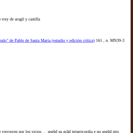
 rrey de aragõ y castilla
undo” de Pablo de Santa María (estudio y edición crítica)
161 , n. MN39-3
 se rrecreçen por los viçios … segũd su grãd mjsericordia e no segũd mjs