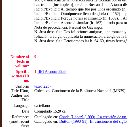
160); y desfecha de la obra sobreescrita trobada por el e
Las treinta [incompleto], de Juan Boscán. Inc.: A tanto
Incipit/Explicit: Al tiempo que fue por Dios ordenado (h
Incipit/Explicit: Omnipotente lleno de gloria (h. 152)… p
Incipit/Explicit: Porque noteis el cimiento (h. 160v)… A
Incipit/Explicit: A tanto disimular (h. 162)… todo para
Nota de procedencia: Pascual de Gayangos
N. área desc. fis.: Dos foliaciones antiguas, una romana y
foliación arábiga; duplicada la numeración arábiga de la 
N. área desc. fis.: Deterioradas las h. 64-69, tintas ferrogá
Number of
9
texts in
volume:
Specific
1
BETA cnum 2958
witness ID
no.
Uniform
texid 2237
Title IDno,
Colectivo. Cancionero de la Biblioteca Nacional (MN39)
Author and
Title
Language
castellano
Date
Compilado 1520 ca.
References
Catalogado en:
Conde [López] (1999), La creación de un di
(most recent
Catalogado en:
Dutton (1990-91), El cancionero del sigl
first)