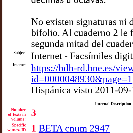
No existen signaturas ni 
bifolio. Al cuaderno 2 le 
segunda mitad del cuader
Subject
Internet - Facsímiles digi
Internet
https://bdh-rd.bne.es/vie
id=0000048930&page=1
Hispánica visto 2011-09
Internal Description
Number
3
of texts in
volume:
Specific
1
BETA cnum 2947
witness ID