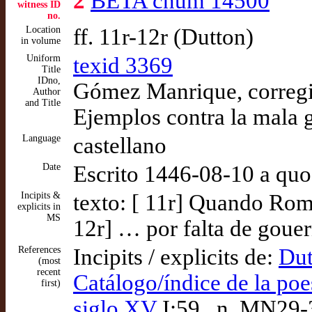
2
BETA cnum 14500
witness ID
no.
Location
ff. 11r-12r (Dutton)
in volume
Uniform
texid 3369
Title
IDno,
Gómez Manrique, corregi
Author
and Title
Ejemplos contra la mala 
Language
castellano
Date
Escrito 1446-08-10 a quo
Incipits &
texto: [ 11r] Quando Ro
explicits in
MS
12r] … por falta de gouer
References
Incipits / explicits de:
Dut
(most
recent
Catálogo/índice de la poe
first)
siglo XV
I:59 , n. MN29-