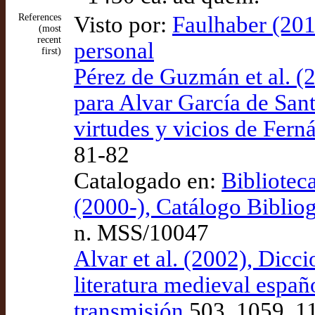
References
Visto por:
Faulhaber (201
(most
recent
personal
first)
Pérez de Guzmán et al. (
para Alvar García de San
virtudes y vicios de Fer
81-82
Catalogado en:
Bibliotec
(2000-), Catálogo Bibli
n. MSS/10047
Alvar et al. (2002), Dicci
literatura medieval españ
transmisión
503, 1059, 1