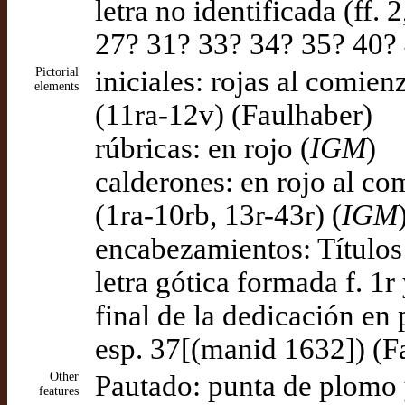
letra no identificada (ff. 
27? 31? 33? 34? 35? 40?
Pictorial
iniciales: rojas al comie
elements
(11ra-12v) (Faulhaber)
rúbricas: en rojo (
IGM
)
calderones: en rojo al co
(1ra-10rb, 13r-43r) (
IGM
encabezamientos: Título
letra gótica formada f. 1r
final de la dedicación en
esp. 37[(manid 1632]) (F
Other
Pautado: punta de plomo 
features