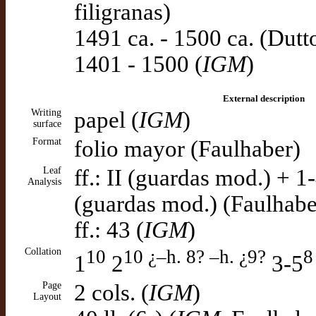
filigranas)
1491 ca. - 1500 ca. (Dutt
1401 - 1500 (
IGM
)
External description
Writing
papel (
IGM
)
surface
Format
folio mayor (Faulhaber)
Leaf
ff.: II (guardas mod.) + 1
Analysis
(guardas mod.) (Faulhabe
ff.: 43 (
IGM
)
Collation
10
10 ¿–h. 8? –h. ¿9?
8
1
2
3-5
Page
2 cols. (
IGM
)
Layout