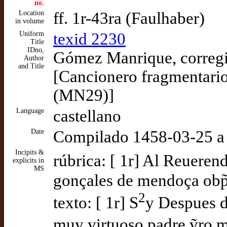
no.
Location
ff. 1r-43ra (Faulhaber)
in volume
Uniform
texid 2230
Title
IDno,
Gómez Manrique, corregi
Author
and Title
[Cancionero fragmentar
(MN29)]
Language
castellano
Date
Compilado 1458-03-25 a 
Incipits &
rúbrica: [ 1r] Al Reueren
explicits in
MS
gonçales de mendoça obp̃
2
texto: [ 1r] S
y Despues d
muy virtuoso padre ṽro m