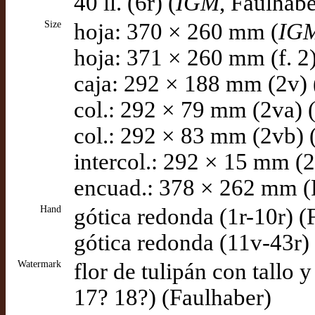
40 ll. (6r) (
IGM
, Faulhabe
Size
hoja: 370 × 260 mm (
IG
hoja: 371 × 260 mm (f. 2
caja: 292 × 188 mm (2v) 
col.: 292 × 79 mm (2va) 
col.: 292 × 83 mm (2vb) 
intercol.: 292 × 15 mm (2
encuad.: 378 × 262 mm (
Hand
gótica redonda (1r-10r) (
gótica redonda (11v-43r)
Watermark
flor de tulipán con tallo y
17? 18?) (Faulhaber)