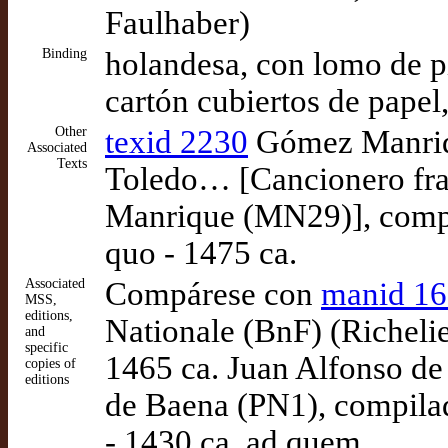
Faulhaber)
Binding
holandesa, con lomo de pi
cartón cubiertos de papel
Other
texid 2230
Gómez Manriqu
Associated
Texts
Toledo… [Cancionero fr
Manrique (MN29)], comp
quo - 1475 ca.
Associated
Compárese con
manid 1
MSS,
editions,
Nationale (BnF) (Richeli
and
specific
1465 ca. Juan Alfonso d
copies of
editions
de Baena (PN1), compila
- 1430 ca. ad quem.