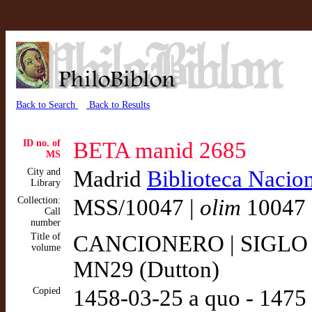
Back to Search
Back to Results
ID no. of
BETA manid 2685
MS
City and
Madrid
Biblioteca Nacion
Library
Collection:
MSS/10047 |
olim
10047 
Call
number
Title of
CANCIONERO | SIGLO 
volume
MN29 (Dutton)
Copied
1458-03-25 a quo - 1475 c