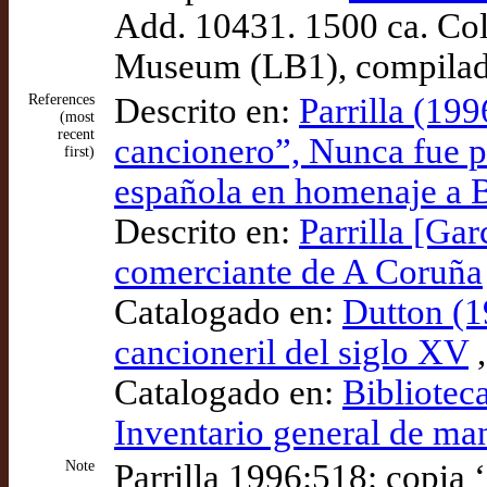
Add. 10431. 1500 ca. Col
Museum (LB1), compilad
References
Descrito en:
Parrilla (19
(most
recent
cancionero”, Nunca fue pe
first)
española en homenaje a 
Descrito en:
Parrilla [Gar
comerciante de A Coruña
Catalogado en:
Dutton (1
cancioneril del siglo XV
,
Catalogado en:
Bibliotec
Inventario general de ma
Note
Parrilla 1996:518: copia 