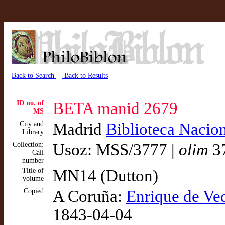
Back to Search
Back to Results
ID no. of
BETA manid 2679
MS
City and
Madrid
Biblioteca Nacio
Library
Collection:
Usoz: MSS/3777 |
olim
3
Call
number
Title of
MN14 (Dutton)
volume
Copied
A Coruña:
Enrique de Ve
1843-04-04