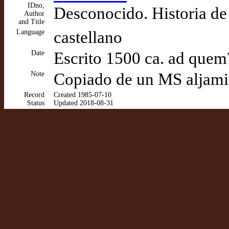
IDno,
Desconocido. Historia de
Author
and Title
Language
castellano
Date
Escrito 1500 ca. ad quem
Note
Copiado de un MS aljamia
Record
Created 1985-07-10
Status
Updated 2018-08-31