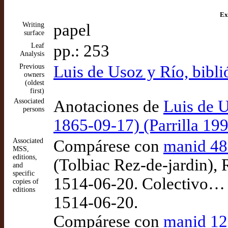
Ex
Writing
papel
surface
Leaf
pp.: 253
Analysis
Previous
Luis de Usoz y Río, bibl
owners
(oldest
first)
Associated
Anotaciones de
Luis de U
persons
1865-09-17) (Parrilla 19
Associated
Compárese con
manid 4
MSS,
editions,
(Tolbiac Rez-de-jardin), 
and
specific
1514-06-20. Colectivo… 
copies of
editions
1514-06-20.
Compárese con
manid 1