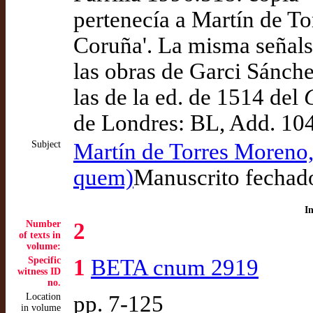
pertenecía a Martín de T
Coruña'. La misma señals 
las obras de Garci Sánch
las de la ed. de 1514 del
de Londres: BL, Add. 10
Subject
Martín de Torres Moreno
quem)
Manuscrito fechado
I
Number
2
of texts in
volume:
Specific
1
BETA cnum 2919
witness ID
no.
Location
pp. 7-125
in volume