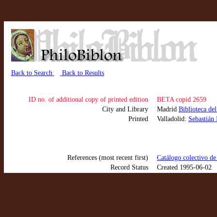
Back to Search
Back to Results
ID no. of additional copy of printed edition
BETA copid 2659
City and Library
Madrid
Biblioteca de
Printed
Valladolid:
Sebastián
References (most recent first)
Catálogo colectivo de
Record Status
Created 1995-06-02