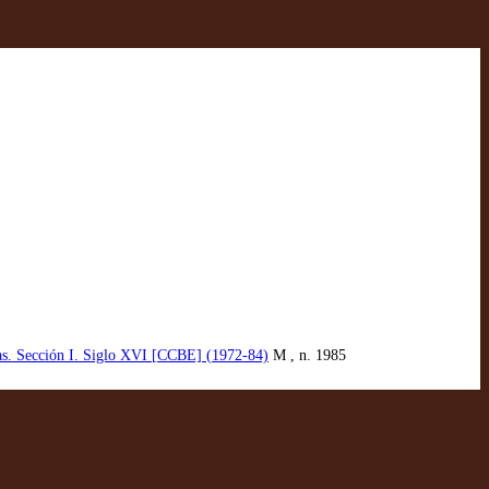
olas. Sección I. Siglo XVI [CCBE] (1972-84)
M , n. 1985