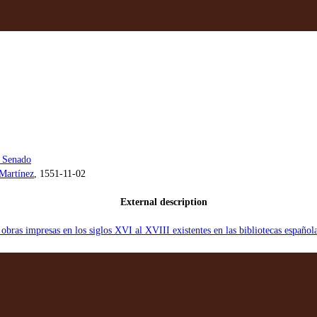
l Senado
 Martínez
, 1551-11-02
External description
 obras impresas en los siglos XVI al XVIII existentes en las bibliotecas españ