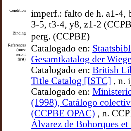
Condition
imperf.: falto de h. a1-4, 
3-5, t3-4, y8, z1-2 (CCP
Binding
perg. (CCPBE)
References
Catalogado en:
Staatsbib
(most
recent
Gesamtkatalog der Wieg
first)
Catalogado en:
British L
Title Catalog [ISTC]
, n.
Catalogado en:
Ministeri
(1998), Catálogo colectiv
(CCPBE OPAC)
, n. CC
Álvarez de Bohorques et 