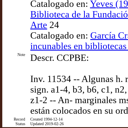
Catalogado en:
Yeves (19
Biblioteca de la Fundaci
Arte
24
Catalogado en:
García Cr
incunables en bibliotecas
Note
Descr. CCPBE:
Inv. 11534 -- Algunas h. 
sign. a1-4, b3, b6, c1, n2, 
z1-2 -- An- marginales ms
están colocados en su or
Record
Created 1994-12-14
Status
Updated 2019-02-26