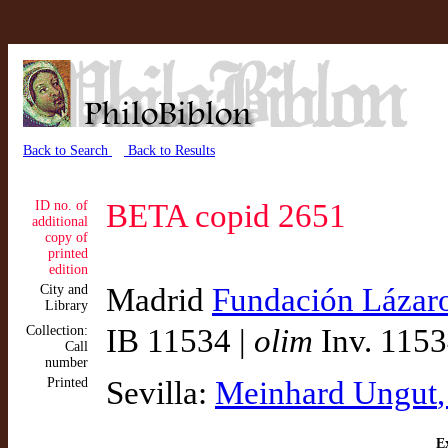
Back to Search
Back to Results
ID no. of
BETA copid 2651
additional
copy of
printed
edition
City and
Madrid
Fundación Lázar
Library
Collection:
IB 11534 |
olim
Inv. 115
Call
number
Printed
Sevilla:
Meinhard Ungut
Ex