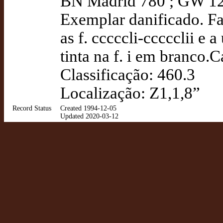
BN Madrid 780 ; GW 1
Exemplar danificado. Fa
as f. cccccli-ccccclii e
tinta na f. i em branco.
Classificação: 460.3
Localização: Z1,1,8”
Record Status
Created 1994-12-05
Updated 2020-03-12