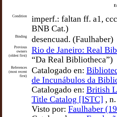
Ex
Condition
imperf.: faltan ff. a1, cc
BNB Cat.)
Binding
desencuad. (Faulhaber)
Previous
Rio de Janeiro: Real Bib
owners
(oldest first)
“Da Real Bibliotheca”)
References
Catalogado en:
Bibliote
(most recent
first)
de Incunábulos da Bibli
Catalogado en:
British 
Title Catalog [ISTC]
, n
Visto por:
Faulhaber (19