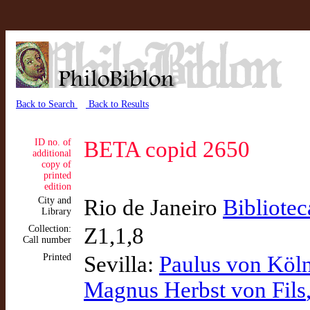
Back to Search
Back to Results
ID no. of
BETA copid 2650
additional
copy of
printed
edition
City and
Rio de Janeiro
Bibliotec
Library
Collection:
Z1,1,8
Call number
Printed
Sevilla:
Paulus von Köl
Magnus Herbst von Fils