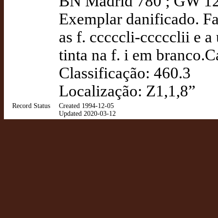
BN Madrid 780 ; GW 1
Exemplar danificado. Fa
as f. cccccli-ccccclii e
tinta na f. i em branco.
Classificação: 460.3
Localização: Z1,1,8”
Record Status
Created 1994-12-05
Updated 2020-03-12