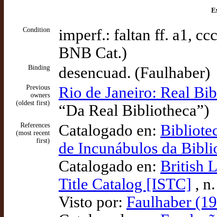
Ex
Condition
imperf.: faltan ff. a1, cc
BNB Cat.)
Binding
desencuad. (Faulhaber)
Previous
Rio de Janeiro: Real Bib
owners
(oldest first)
“Da Real Bibliotheca”)
References
Catalogado en:
Bibliote
(most recent
first)
de Incunábulos da Bibli
Catalogado en:
British 
Title Catalog [ISTC]
, n
Visto por:
Faulhaber (19